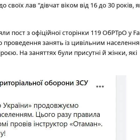
 своїх лав "дівчат віком від 16 до 30 років, 
.
яли пост з офіційної сторінки 119 ОбРТрО у F
о проведення занять із цивільним населення
оєю. На заняттях були присутні й жінки, які