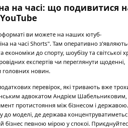
на на часі: що подивитися н
YouTube
еоформаті ви можете на наших ютуб-
їна на часі Shorts"
. Там оперативно зʼявляють
та економіки до спорту, шоубізу та світської х
ровідних експертів чи переглянути щоденні,
и головних новин.
податкових перевірок, які тривають вже трох
аїнським адвокатом Андрієм Шабельниковим,
емент протистояння між бізнесом і державою
 до моделі, де держава концентруватиметьс
й бізнес певною мірою у спокої. Приєднуйте