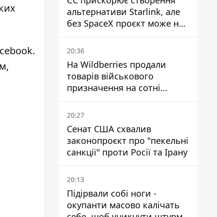
ЄС прискорює створення
яких
альтернативи Starlink, але
без SpaceX проєкт може не
обійтися
acebook.
20:36
На Wildberries продали
м,
товарів військового
призначення на сотні
мільйонів, але удари ЗСУ
змінили ситуацію
20:27
Сенат США схвалив
законопроєкт про "пекельні
санкції" проти Росії та Ірану
20:13
Підірвали собі ноги -
окупанти масово калічать
себе, щоб уникнути штурмів