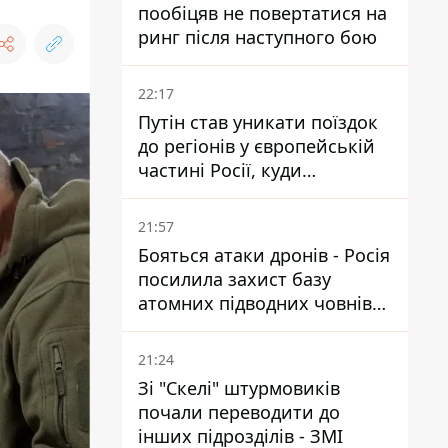
пообіцяв не повертатися на
ринг після наступного бою
22:17
Путін став уникати поїздок
до регіонів у європейській
частині Росії, куди
регулярно долітають дрони
21:57
Бояться атаки дронів - Росія
посилила захист базу
атомних підводних човнів
за 7400 км від України
21:24
Зі "Скелі" штурмовиків
почали переводити до
інших підрозділів - ЗМІ