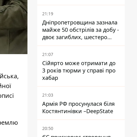
21:19
Дніпропетровщина зазнала
майже 50 обстрілів за добу -
двоє загиблих, шестеро
постраждалих
21:07
Сійярто може отримати до
3 років тюрми у справі про
йська,
хабар
йної
описі
21:03
Армія РФ просунулася біля
Костянтинівки –DeepState
Кремлю
20:50