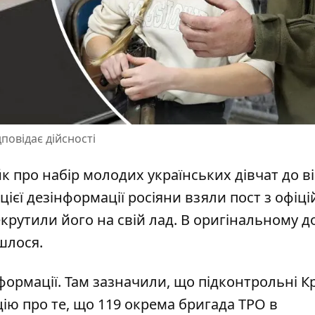
овідає дійсності
к про набір
молодих українських дівчат до ві
цієї дезінформації росіяни взяли пост з офіці
крутили його на свій лад. В оригінальному д
йшлося.
формації. Там зазначили, що підконтрольні 
ю про те, що 119 окрема бригада ТРО в