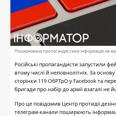
Поширювана пропагандистами інформація не відп
Російські пропагандисти
запустили фей
втому числі й неповнолітніх. За основу 
сторінки 119 ОбРТрО у Facebook та пере
бригади про набір до армії взагалі не 
Про це повідомив Центр протидії дезін
телеграм-канали поширюють інформаці