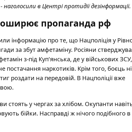
- наголосили в Центрі протидії дезінформації.
поширює пропаганда рф
ли інформацію про те, що Нацполіція у Рівн
ригади
за збут амфетаміну
. Росіяни стверджув
тамін з-під Куп'янська, де у військових ЗСУ,
 постачання наркотиків. Крім того, боєць н
тиг роздати на передовій. В Нацполіції вже
овою.
и стоять у чергах за хлібом. Окупанти навіт
овують бійки
. Насправді ж нічого подібного в