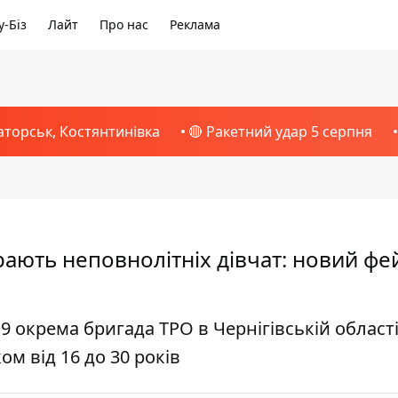
-Біз
Лайт
Про нас
Реклама
аторськ, Костянтинівка
🔴 Ракетний удар 5 серпня
рають неповнолітніх дівчат: новий фе
 окрема бригада ТРО в Чернігівській област
ом від 16 до 30 років