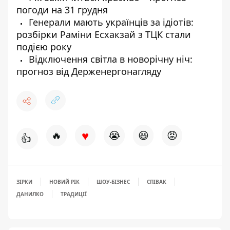
погоди на 31 грудня
Генерали мають українців за ідіотів:
розбірки Раміни Есхакзай з ТЦК стали
подією року
Відключення світла в новорічну ніч:
прогноз від Держенергонагляду
♥
🔥
😭
😆
😡
👍
ЗІРКИ
НОВИЙ РІК
ШОУ-БІЗНЕС
СПІВАК
ДАНИЛКО
ТРАДИЦІЇ