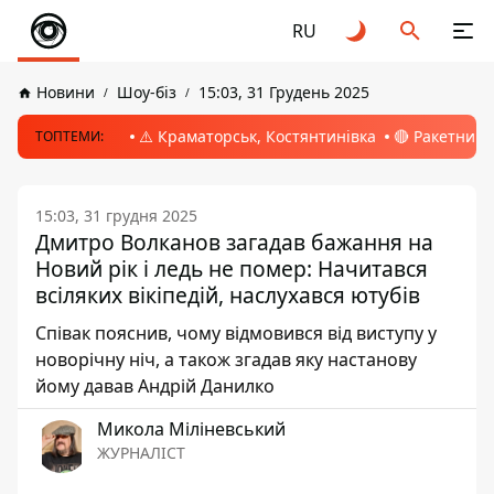
RU
Новини
Шоу-біз
15:03, 31 Грудень 2025
⚠️ Краматорськ, Костянтинівка
🔴 Ракетний 
ТОПТЕМИ:
15:03, 31 грудня 2025
Дмитро Волканов загадав бажання на
Новий рік і ледь не помер: Начитався
всіляких вікіпедій, наслухався ютубів
Співак пояснив, чому відмовився від виступу у
новорічну ніч, а також згадав яку настанову
йому давав Андрій Данилко
Микола Міліневський
ЖУРНАЛІСТ