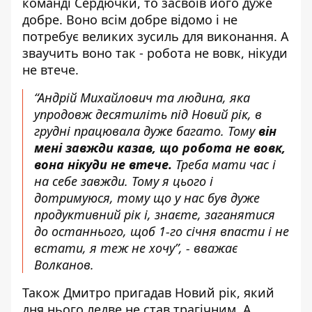
команді Сердючки, то засвоїв його дуже
добре. Воно всім добре відомо і не
потребує великих зусиль для виконання. А
зваучить воно так - робота не вовк, нікуди
не втече.
“Андрій Михайлович та людина, яка
упродовж десятиліть під Новий рік, в
грудні працювала дуже багато. Тому
він
мені завжди казав, що робота не вовк,
вона нікуди не втече.
Треба мати час і
на себе завжди. Тому я цього і
дотримуюся, тому що у нас був дуже
продуктивний рік і, знаєте, заганятися
до останнього, щоб 1-го січня впасти і не
встати, я теж не хочу”, - вважає
Волканов.
Також Дмитро пригадав Новий рік, який
дня нього ледве не став трагічним. А