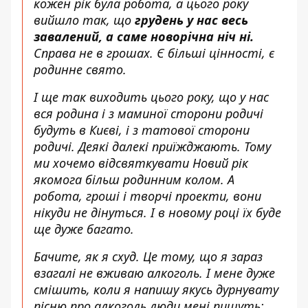
кожен рік була робота, а цього року
вийшло так, що
грудень у нас весь
завалений, а саме новорічна ніч ні.
Справа не в грошах. Є більші цінності, є
родинне свято.
І ще так виходить цього року, що у нас
вся родина і з маминої сторони родичі
будуть в Києві, і з татової сторони
родичі. Деякі далекі приїжджають. Тому
ми хочемо відсвяткувати Новий рік
якомога більш родинним колом. А
робота, гроші і творчі проекти, вони
нікуди не дінуться. І в новому році їх буде
ще дуже багато.
Бачите, як я схуд. Це тому, що я зараз
взагалі не вживаю алкоголь. І мене дуже
смішить, коли я напишу якусь дурнувату
пісню про алкоголь люди мені пишуть: