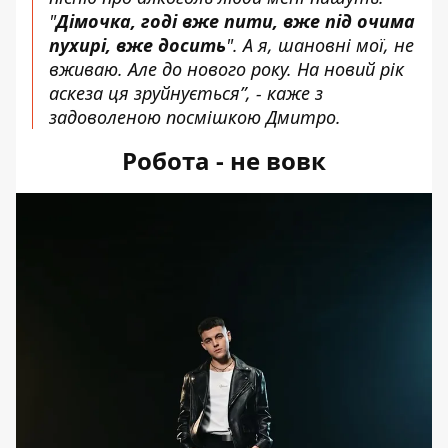
"
Дімочка, годі вже пити, вже під очима
пухирі, вже досить
". А я, шановні мої, не
вживаю. Але до нового року. На новий рік
аскеза ця зруйнується”, - каже з
задоволеною посмішкою Дмитро.
Робота - не вовк