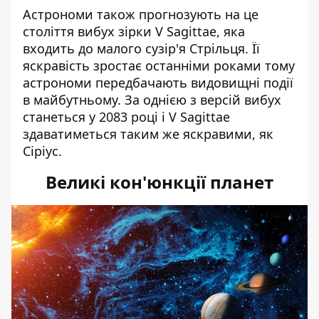
Астрономи також прогнозують на це
століття вибух зірки V Sagittae, яка
входить до малого сузір'я Стрільця. Її
яскравість зростає останніми роками тому
астрономи передбачають видовищні події
в майбутньому. За однією з версій вибух
станеться у 2083 році і V Sagittae
здаватиметься таким же яскравими, як
Сіріус.
Великі кон'юнкції планет