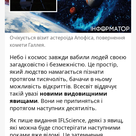
Очікується візит астероїда Апофіса, повернення
комети Галлея.
Небо і
космос завжди вабили
людей своєю
загадковістю і безмежністю. Це простір,
який людство намагається пізнати
протягом тисячоліть, бачачи в ньому
можливість відкриттів. Всесвіт віддячує
такій увазі
новими видовищними
явищами
. Вони не припиняться і
протягом наступних десятиліть.
Як пише
видання IFLScience
, деякі з явищ,
які можна буде спостерігати наступними
роками вже відомі. Це затемнення,