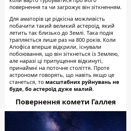
повернення та чи загрожує він зіткненням.
Для аматорів це рідкісна можливість
побачити такий великий астероїд, який
летить так близько до Землі. Така подія
трапляється лише раз на 800 років. Коли
Апофіса вперше відкрили, існували
побоювання, що він зіткнеться із Землею,
але наразі ці припущення відкинуті,
принаймні на поточне століття. Проте
астрономи говорять, що навіть якщо це
станеться, то
масштабних руйнувань не
буде, бо астероїд дуже малий
.
Повернення комети Галлея