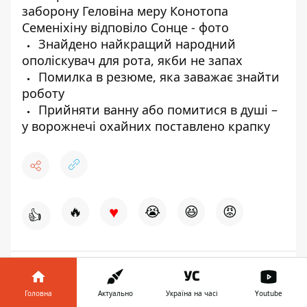
заборону Геловіна меру Конотопа
Семеніхіну відповіло Сонце - фото
Знайдено найкращий народний
ополіскувач для рота, якби не запах
Помилка в резюме, яка заважає знайти
роботу
Прийняти ванну або помитися в душі –
у ворожнечі охайних поставлено крапку
♥
🔥
😭
😆
😡
👍
КОСМОС
АСТРОНОМІЯ
NASA
ВЧЕНІ
ДОСЛІДЖЕННЯ
Головна
Актуально
Україна на часі
Youtube