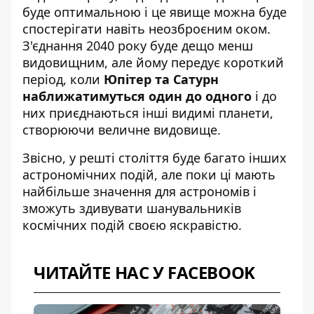
буде оптимальною і це явище можна буде
спостерігати навіть неозброєним оком.
З'єднання 2040 року буде дещо менш
видовищним, але йому передує короткий
період, коли
Юпітер та Сатурн
наближатимуться один до одного
і до
них приєднаються інші видимі планети,
створюючи величне видовище.
Звісно, у решті століття буде багато інших
астрономічних подій, але поки ці мають
найбільше значення для астрономів і
зможуть здивувати шанувальників
космічних подій своєю яскравістю.
ЧИТАЙТЕ НАС У FACEBOOK