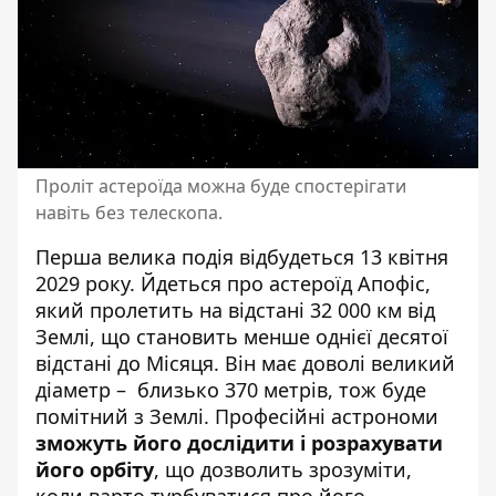
Проліт астероїда можна буде спостерігати
навіть без телескопа.
Перша велика подія відбудеться 13 квітня
2029 року. Йдеться про астероїд Апофіс,
який пролетить на відстані 32 000 км від
Землі, що становить менше однієї десятої
відстані до Місяця. Він має доволі великий
діаметр – близько 370 метрів, тож буде
помітний з Землі. Професійні астрономи
зможуть його дослідити і розрахувати
його орбіту
, що дозволить зрозуміти,
коли варто турбуватися про його