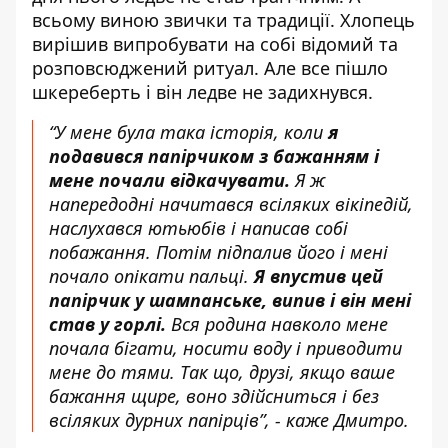
всьому виною звички та традиції. Хлопець
вирішив випробувати на собі відомий та
розповсюджений ритуал. Але все пішло
шкереберть і він ледве не задихнувся.
“У мене була така історія, коли
я
подавився папірчиком з бажанням і
мене почали відкачувати.
Я ж
напередодні начитався всіляких вікіпедій,
наслухався ютьюбів і написав собі
побажання. Потім підпалив його і мені
почало опікати пальці.
Я впустив цей
папірчик у шампанське, випив і він мені
став у горлі.
Вся родина навколо мене
почала бігати, носити воду і приводити
мене до тями. Так що, друзі, якщо ваше
бажання щире, воно здійсниться і без
всіляких дурних папірців”, - каже Дмитро.