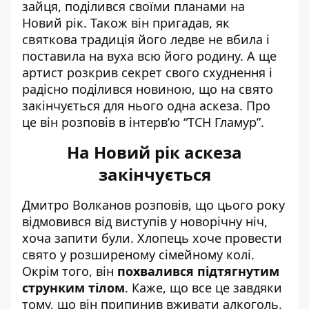
зайця, поділився своїми планами на
Новий рік
. Також він пригадав, як
святкова традиція його ледве не вбила і
поставила на вуха всю його родину. А ще
артист розкрив секрет свого схуднення і
радісно поділився новиною, що на свято
закінчується для нього одна аскеза. Про
це він розповів в інтерв’ю “ТСН Гламур”.
На Новий рік аскеза
закінчується
Дмитро Волканов розповів, що цього року
відмовився від виступів у новорічну ніч,
хоча запити були. Хлопець хоче провести
свято у розширеному сімейному колі.
Окрім того, він
похвалився підтягнутим
струнким тілом
. Каже, що все це завдяки
тому, що він припинив вживати алкоголь.