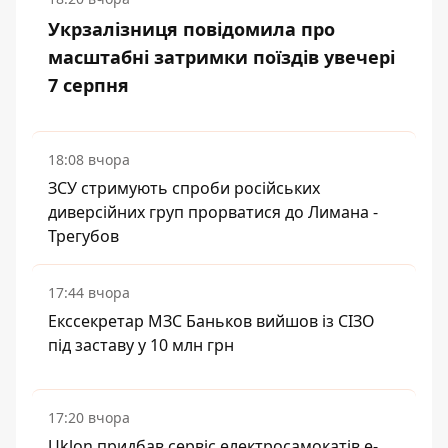
Укрзалізниця повідомила про
масштабні затримки поїздів увечері
7 серпня
18:08 вчора
ЗСУ стримують спроби російських
диверсійних груп прорватися до Лимана -
Трегубов
17:44 вчора
Екссекретар МЗС Баньков вийшов із СІЗО
під заставу у 10 млн грн
17:20 вчора
Uklon придбав сервіс електросамокатів e-