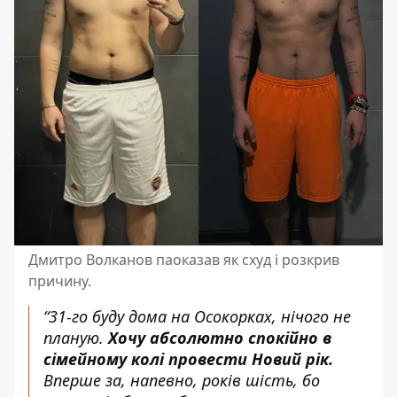
Дмитро Волканов паоказав як схуд і розкрив
причину.
“31-го буду дома на Осокорках, нічого не
планую.
Хочу абсолютно спокійно в
сімейному колі провести Новий рік.
Вперше за, напевно, років шість, бо