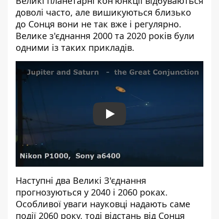
Великі планетарні кон'юнкції відбуваються
доволі часто, але вишикуються близько
до Сонця вони не так вже і регулярно.
Велике з'єднання 2000 та 2020 років були
одними із таких прикладів.
Play
Наступні два Великі З'єднання
прогнозуються у 2040 і 2060 роках.
Особливої уваги науковці надають саме
події 2060 року, тоді відстань від Сонця