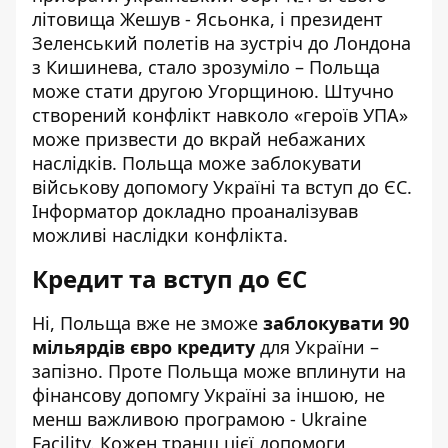
літовища
Жешув - Ясьонка, і президент
Зеленський полетів на зустріч до Лондона
з Кишинева, стало зрозуміло – Польща
може стати другою Угорщиною. Штучно
створений конфлікт навколо «героїв УПА»
може призвести до вкрай небажаних
наслідків. Польща може заблокувати
військову допомогу Україні та вступ до ЄС.
Інформатор докладно проаналізував
можливі наслідки конфлікта.
Кредит та вступ до ЄС
Ні, Польща вже не зможе
заблокувати 90
мільярдів євро кредиту
для України –
запізно. Проте Польща може вплинути на
фінансову допомгу Україні за іншою, не
менш важливою програмою - Ukraine
Facility. Кожен транш цієї допомоги