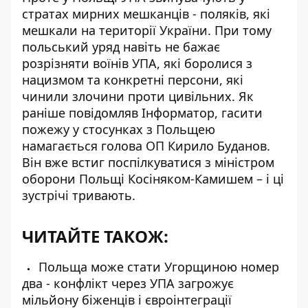
стратах мирних мешканців - поляків, які
мешкали на території України. При тому
польський уряд навіть не бажає
розрізняти воїнів УПА, які боролися з
нацизмом та конкретні персони, які
чинили злочини проти цивільних. Як
раніше повідомляв Інформатор,
гасити
пожежу у стосунках з Польщею
намагається голова ОП Кирило Буданов
.
Він вже встиг поспілкуватися з міністром
оборони Польщі Косіняком-Камишем – і ці
зустрічі тривають.
ЧИТАЙТЕ ТАКОЖ:
Польща може стати Угорщиною номер
два - конфлікт через УПА загрожує
мільйону біженців і євроінтеграції