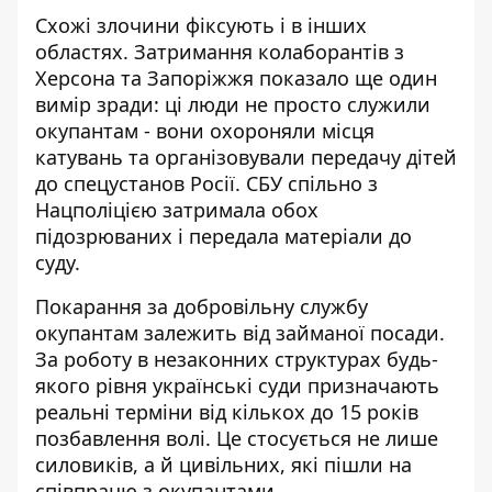
Схожі злочини фіксують і в інших
областях.
Затримання колаборантів з
Херсона та Запоріжжя
показало ще один
вимір зради: ці люди не просто служили
окупантам - вони охороняли місця
катувань та організовували передачу дітей
до спецустанов Росії. СБУ спільно з
Нацполіцією затримала обох
підозрюваних і передала матеріали до
суду.
Покарання за добровільну службу
окупантам залежить від займаної посади.
За роботу в незаконних структурах будь-
якого рівня
українські суди призначають
реальні терміни
від кількох до 15 років
позбавлення волі. Це стосується не лише
силовиків, а й цивільних, які пішли на
співпрацю з окупантами.