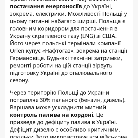
постачання енергоносіїв
до Україні,
зокрема, електрики. Можливості Польщі у
цьому питанні набагато ширші. Польща є
головним коридором для постачення в
Україну скрапленого газу (LNG) зі США.
Його через польські термінали компанії
Orlen купує «Нафтогаз», зокрема на станції
Германовіце. Будь-які технічні затримки,
ремонті роботи на цій станції зірвуть
підготовку Україні до опалювального
сезону.
Через територію Польщі до України
потрапляє 30% пального (бензин, дизель).
Варшава може ускладнити митний
контроль палива на кордоні
. Це
призведе до дефіциту палива в Україні.
Дефіцит дизелю є особливо критичним,
оскільки його використовує вся військова