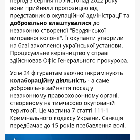
період з серпня по листопад 2022 року
вони прийняли пропозицію від
представників окупаційної адміністрації та
добровільно влаштувалися
до
незаконно створеної "Бердянської
виправної колонії". Її окупанти утворили
на базі захопленої української установи.
Процесуальне керівництво у справі
здійснював Офіс Генерального прокурора.
Усім 24 фігурантам заочно інкримінують
колабораційну діяльність
- а саме
добровільне зайняття посад у
незаконному правоохоронному органі,
створеному на тимчасово окупованій
території. Це частина 7 статті 111-1
Кримінального кодексу України. Санкція
передбачає до 15 років позбавлення волі.