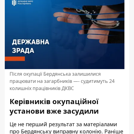
Після окупації Бердянська залишилися
працювати на загарбників —- судитимуть 24
колишніх працівників ДКВС
Керівників окупаційної
установи вже засудили
Це не перший результат за матеріалами
про Бердянську виправну колонію. Раніше