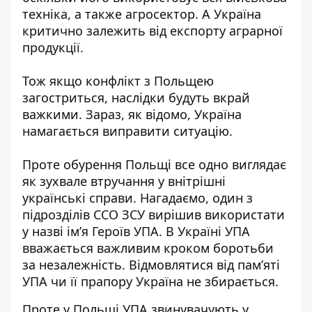
техніка, а также агросектор. А Україна
критично залежить від експорту аграрної
продукції.
Тож якщо конфлікт з Польщею
загостриться, наслідки будуть вкрай
важкими. Зараз, як відомо, Україна
намагається виправити ситуацію.
Проте обурення Польщі все одно виглядає
як зухвале втручання у внітрішні
українські справи. Нагадаємо, один з
підрозділів ССО ЗСУ вирішив використати
у назві імʼя Героїв УПА. В Україні УПА
вважається важливим кроком боротьби
за незалежність. Відмовлятися від памʼяті
УПА чи її прапору Україна не збирається.
Проте у Польщі УПА звинувачують у