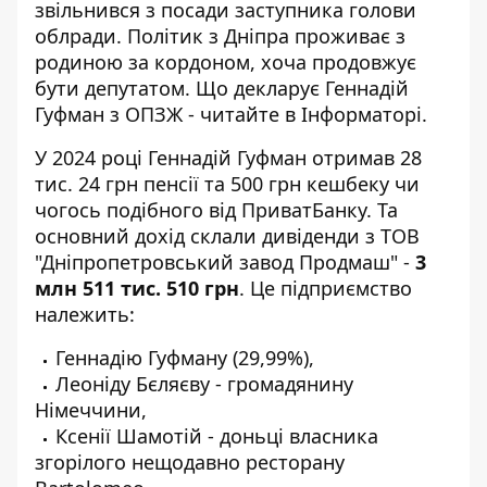
звільнився з посади заступника голови
облради. Політик з Дніпра проживає з
родиною за кордоном, хоча продовжує
бути депутатом. Що
декларує Геннадій
Гуфман з ОПЗЖ
- читайте в Інформаторі.
У 2024 році
Геннадій Гуфман отримав
28
тис. 24 грн пенсії та 500 грн кешбеку чи
чогось подібного від ПриватБанку. Та
основний дохід склали дивіденди з ТОВ
"Дніпропетровський завод Продмаш" -
3
млн 511 тис. 510 грн
. Це підприємство
належить:
Геннадію Гуфману (29,99%),
Леоніду Бєляєву - громадянину
Німеччини,
Ксенії Шамотій - доньці власника
згорілого нещодавно
ресторану