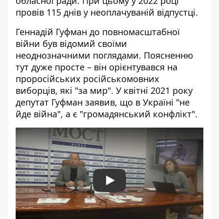
обласної ради. При цьому у 2022 році
провів 115 днів у неоплачуваній відпустці.
Геннадій Гуфман до повномасштабної
війни був відомий своїми
неоднозначними поглядами. Поясненню
тут дуже просте – він орієнтувався на
проросійських російськомовних
виборців, які "за мир". У квітні 2021 року
депутат Гуфман заявив, що в Україні "не
йде війна", а є "громадянський конфлікт".
Play