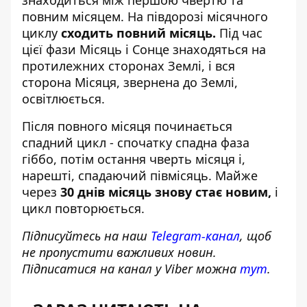
знаходиться між першою чвертю та
повним місяцем. На півдорозі місячного
циклу
сходить повний місяць.
Під час
цієї фази Місяць і Сонце знаходяться на
протилежних сторонах Землі, і вся
сторона Місяця, звернена до Землі,
освітлюється.
Після повного місяця починається
спадний цикл - спочатку спадна фаза
гіббо, потім остання чверть місяця і,
нарешті, спадаючий півмісяць. Майже
через
30 днів місяць знову стає новим,
і
цикл повторюється.
Підписуйтесь на наш
Telegram-канал
, щоб
не пропустити важливих новин.
Підписатися на канал у Viber можна
тут
.