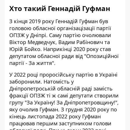
Хто такий Геннадій Гуфман
З кінця 2019 року Геннадій Гуфман був
головою обласної організацізації партії
ОПЗЖ у Дніпрі. Саму партію очолювали
Віктор Медведчук, Вадим Рабінович та
Юрій Бойко. Наприкінці 2020 року став
депутатом обласної ради від "Опозиційної
партії - За життя".
У 2022 році проросійську партію в Україні
заборонили. Натомість у
Дніпропетроській обласній раді замість
фракції ОПЗЖ
ті ж самі депутати створили
групу "За Україну! За Дніпропетровщину!",
яку очолив Гуфман. З грудня 2020 року по
кінець листопада 2022 року Гуфман
працював першим заступником голови