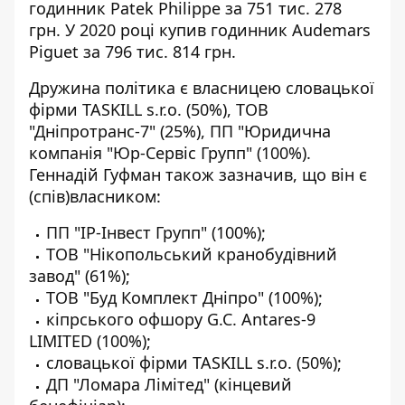
годинник Patek Philippe за 751 тис. 278
грн. У 2020 році купив годинник Audemars
Piguet за 796 тис. 814 грн.
Дружина політика є власницею словацької
фірми TASKILL s.r.o. (50%), ТОВ
"Дніпротранс-7" (25%), ПП "Юридична
компанія "Юр-Сервіс Групп" (100%).
Геннадій Гуфман також зазначив, що він є
(спів)власником:
ПП "ІР-Інвест Групп" (100%);
ТОВ "Нікопольський кранобудівний
завод" (61%);
ТОВ "Буд Комплект Дніпро" (100%);
кіпрського офшору G.C. Antares-9
LIMITED (100%);
словацької фірми TASKILL s.r.o. (50%);
ДП "Ломара Лімітед" (кінцевий