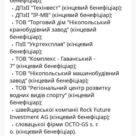
бенефіціар);
ДПзІІ "Техінвест" (кінцевий бенефіціар);
ДПзІІ "ІР-МВ" (кінцевий бенефіціар);
ТОВ "Торговий дім "Нікопольський
кранобудівний завод" (кінцевий
бенефіціар);
ПзІІ "Укртехсплав" (кінцевий
бенефіціар);
ТОВ "Комплекс - Гаванський -
7" (кінцевий бенефіціар);
ТОВ "Нікопольський машинобудівний
завод" (кінцевий бенефіціар);
ТОВ "Регіональний центр розвитку
водних видів спорту" (кінцевий
бенефіціар);
швейцарської компанії Rock Future
Investment AG (кінцевий бенефіціар);
словацької фірми OCTO-GS s. r.
o. (кінцевий бенефіціар).