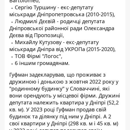
Bartolomeo
,
Сергію Туршину
- екс-депутату
міськради Дніпропетровська (2010-2015),
Людмилі Дєєвій - родичці депутата
Дніпровської районної ради
Олександра
Дєєва
від Пропозиції,
Михайлу Кутузову
- екс-депутату
міськради Дніпра від УКРОПа (2015-2020),
ТОВ Фірмі "Логос",
6 іншим громадянам.
Гуфман задекларував, що проживає з
дружиною і донькою з жовтня 2022 року у
"родинному будинку" у Словаччині, які
вони орендують у місцевої фірми. Дружині
депутата належить квартира у Дніпрі (52,2
кв. м). У 2023 році Гуфман продав свій
будинок та ділянку під ним у Дніпрі. А 2
свої квартири у Дніпрі (298 кв. м і 45 кв. м)