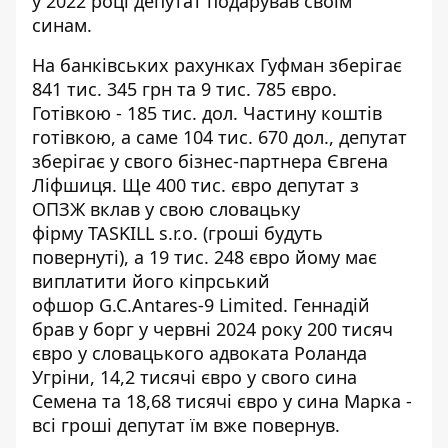
у 2022 році депутат подарував своїм
синам.
На банківських рахунках Гуфман зберігає
841 тис. 345 грн та 9 тис. 785 євро.
Готівкою - 185 тис. дол. Частину коштів
готівкою, а саме 104 тис. 670 дол., депутат
зберігає у свого бізнес-партнера Євгена
Ліфшиця. Ще 400 тис. євро депутат з
ОПЗЖ вклав у свою словацьку
фірму TASKILL s.r.o. (гроші будуть
повернуті), а 19 тис. 248 євро йому має
виплатити його кіпрський
офшор G.C.Antares-9 Limited. Геннадій
брав у борг у червні 2024 року 200 тисяч
євро у
словацького адвоката Роланда
Угріни
, 14,2 тисячі євро у свого сина
Семена та 18,68 тисячі євро у сина Марка -
всі гроші депутат їм вже повернув.