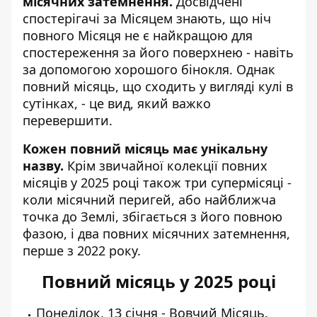
місячних затемнення.
Досвідчені
спостерігачі за Місяцем знають, що ніч
повного Місяця не є найкращою для
спостереження за його поверхнею - навіть
за допомогою хорошого бінокля. Однак
повний місяць, що сходить у вигляді кулі в
сутінках, - це вид, який важко
перевершити.
Кожен повний місяць має унікальну
назву.
Крім звичайної колекції повних
місяців у 2025 році також три супермісяці -
коли місячний перигей, або найближча
точка до Землі, збігається з його повною
фазою, і два повних місячних затемнення,
перше з 2022 року.
Повний місяць у 2025 році
Понеділок, 13 січня - Вовчий Місяць.