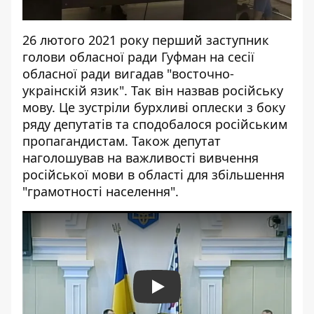
26 лютого 2021 року перший заступник
голови обласної ради Гуфман на сесії
обласної ради вигадав "восточно-
украінскій язик". Так він назвав російську
мову. Це зустріли бурхливі оплески з боку
ряду депутатів та сподобалося російським
пропагандистам. Також депутат
наголошував на важливості вивчення
російської мови в області для збільшення
"грамотності населення".
Play