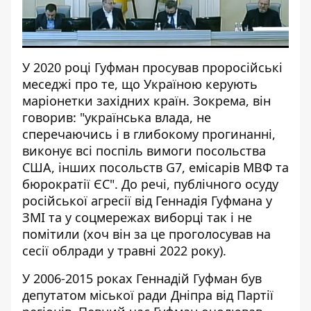
У 2020 році
Гуфман просував проросійські
меседжі
про те, що Україною керують
маріонетки західних країн. Зокрема, він
говорив: "українська влада, не
сперечаючись і в глибокому прогинанні,
виконує всі поспіль вимоги посольства
США, інших посольств G7, емісарів МВФ та
бюрократії ЄС". До речі, публічного осуду
російської агресії від Геннадія Гуфмана у
ЗМІ та у соцмережах виборці так і не
помітили (хоч він за це проголосував на
сесії облради у травні 2022 року).
У 2006-2015 роках Геннадій Гуфман був
депутатом міської ради Дніпра
від Партії