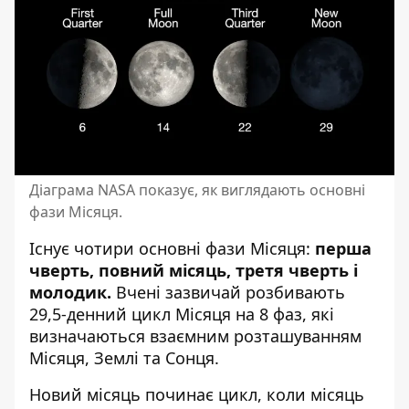
Діаграма NASA показує, як виглядають основні
фази Місяця.
Існує чотири основні фази Місяця:
перша
чверть, повний місяць, третя чверть і
молодик.
Вчені зазвичай розбивають
29,5-денний цикл Місяця на 8 фаз, які
визначаються взаємним розташуванням
Місяця, Землі та Сонця.
Новий місяць починає цикл, коли місяць