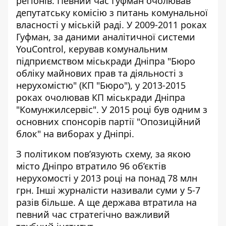
регіонів. Певний час Гуфман очолював
депутатську комісію з питань комунальної
власності у міській раді. У 2009-2011 роках
Гуфман, за
даними аналітичної системи
YouControl
, керував комунальним
підприємством міськради Дніпра "Бюро
обліку майнових прав та діяльності з
нерухомістю" (КП "Бюро"), у 2013-2015
роках очолював КП міськради Дніпра
"Комунжилсервіс". У 2015 році був одним з
основних спонсорів партії "Опозиційний
блок" на виборах у Дніпрі.
З політиком
пов’язують
схему
, за якою
місто
Дніпро втратило 96 об’єктів
нерухомості
у 2013 році на
понад 78 млн
грн
. Інші журналісти називали суми у 5-7
разів більше. А ще держава втратила на
певний час стратегічно
важливий