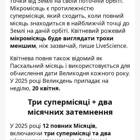
точки від Землі на своїй поточній орбіті.
Мікромісяць є протилежністю
супермісяця, який сходить, коли повний
місяць знаходиться в найближчій точці до
Землі на даній орбіті. Квітневий рожевий
мікромісяць буде виглядати трохи
меншим
, ніж зазвичай,
пише LiveScience
.
Квітнева повня також відомий як
Пасхальний місяць і використовується для
обчислення дати Великодня кожного року.
У 2025 році
Великдень припадає на
неділю
,
20 квітня.
Три супермісяці + два
місячних затемнення
У 2025 році
12 повних Місяців,
включаючи
три супермісяці та два