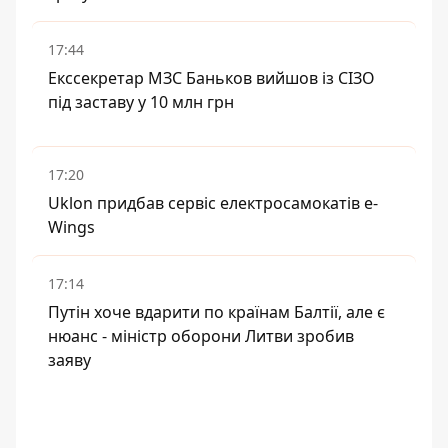
17:44
Екссекретар МЗС Баньков вийшов із СІЗО
під заставу у 10 млн грн
17:20
Uklon придбав сервіс електросамокатів e-
Wings
17:14
Путін хоче вдарити по країнам Балтії, але є
нюанс - міністр оборони Литви зробив
заяву