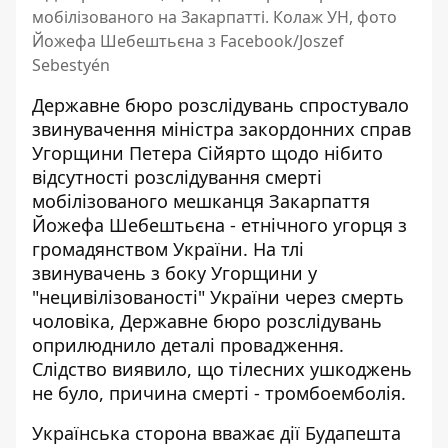
мобілізованого на Закарпатті. Колаж УН, фото
Йожефа Шебештьєна з Facebook/Joszef
Sebestyén
Державне бюро розслідувань спростувало
звинувачення міністра закордонних справ
Угорщини Петера Сійярто щодо нібито
відсутності розслідування смерті
мобілізованого мешканця
Закарпаття
Йожефа Шебештьєна
- етнічного угорця з
громадянством України. На тлі
звинувачень з боку Угорщини у
"нецивілізованості" України через смерть
чоловіка, Державне бюро розслідувань
оприлюднило деталі провадження.
Слідство виявило, що тілесних ушкоджень
не було, причина смерті - тромбоемболія.
Українська сторона вважає дії Будапешта