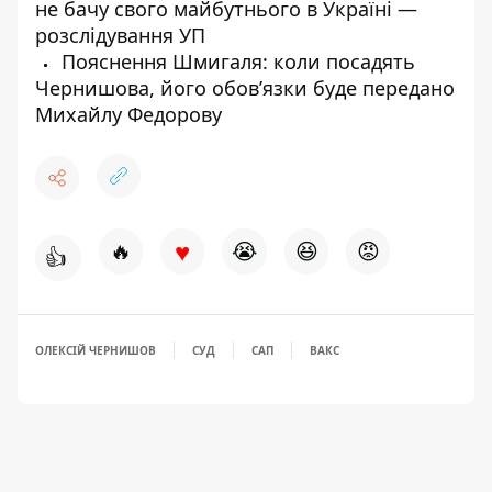
не бачу свого майбутнього в Україні —
розслідування УП
Пояснення Шмигаля: коли посадять
Чернишова, його обовʼязки буде передано
Михайлу Федорову
♥
🔥
😭
😆
😡
👍
ОЛЕКСІЙ ЧЕРНИШОВ
СУД
САП
ВАКС