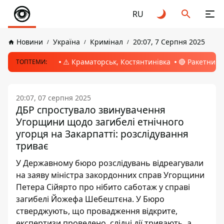
RU
Новини
Україна
Кримінал
20:07, 7 Серпня 2025
⚠️ Краматорськ, Костянтинівка
🔴 Ракетний 
ТОПТЕМИ:
20:07, 07 серпня 2025
ДБР спростувало звинувачення
Угорщини щодо загибелі етнічного
угорця на Закарпатті: розслідування
триває
У Державному бюро розслідувань відреагували
на заяву міністра закордонних справ Угорщини
Петера Сійярто про нібито саботаж у справі
загибелі Йожефа Шебештєна. У Бюро
стверджують, що провадження відкрите,
експертизи проведено, слідчі дії тривають, а