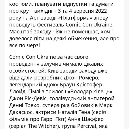
костюми, планувати відпустки та думати
про круті вихідні –
3 та 4 вересня
2022
року на Арт-заводі «Платформа» знову
проведуть фестиваль Comic Con Ukraine.
Масштаб заходу ніяк не поменшає, хоч і
довелося піти на деякі обмеження, але про
все по черзі.
Comic Con Ukraine за час свого
проведення залучив чимало цікавих
особистостей. Київ заради заходу вже
відвідали розробник Джон Ромеро,
легендарний «Док» Браун Крістофер
Ллойд, Гімлі з трилогії «Володар кілець»
Джон Ріс-Девіс, голлівудський антигерой
Денні Трехо, суперзірка бойовиків Марк
Дакаскос, актриси Наталія Тена (серія
фільмів про Гаррі Пот) Анна Шаффер
(серіал The Witcher), група Percival, яка