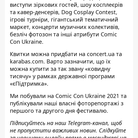
виступи зіркових гостей, шоу косплеєрів
та кавер-денсерів, Dog Cosplay Contest,
ігрові турніри, гігантський тематичний
маркет, концерти музичних колективів,
безліч фотозон та інші атрибути Comic
Con Ukraine.
Квитки можна придбати на
concert.ua
та
karabas.com
. Варто зазначити, що їх
можна купити за так звану «ковидну
тисячу» у рамках державної програми
«єПідтримка».
Ми побували на Comic Con Ukraine 2021 та
публікували наші власні фоторепортажі з
першого
та
другого
дня фестивалю.
Підписуйтесь на наш
Telegram-канал
, щоб
не пропустити важливих новин. Слідкуйте
за новинами онлайн прямо в месенджері на