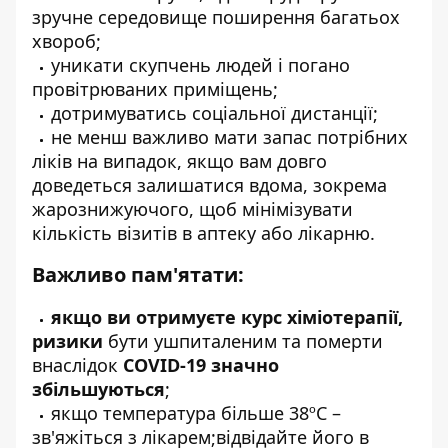
зручне середовище поширення багатьох
хвороб;
уникати скупчень людей і погано
провітрюваних приміщень;
дотримуватись соціальної дистанції;
не менш важливо мати запас потрібних
ліків на випадок, якщо вам довго
доведеться залишатися вдома, зокрема
жарознижуючого, щоб мінімізувати
кількість візитів в аптеку або лікарню.
Важливо пам'ятати:
якщо ви отримуєте курс хіміотерапії,
ризики
бути ушпиталеним та померти
внаслідок
COVID-19 значно
збільшуються
;
якщо температура більше 38ºC –
зв'яжіться з лікарем;відвідайте його в