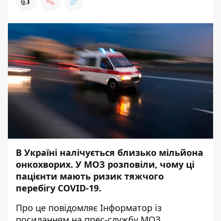
👍
В Україні налічується близько мільйона
онкохворих. У МОЗ розповіли, чому ці
пацієнти мають ризик тяжчого
перебігу COVID-19.
Про це повідомляє
Інформатор
із
посиланням на
прес-службу
МОЗ.