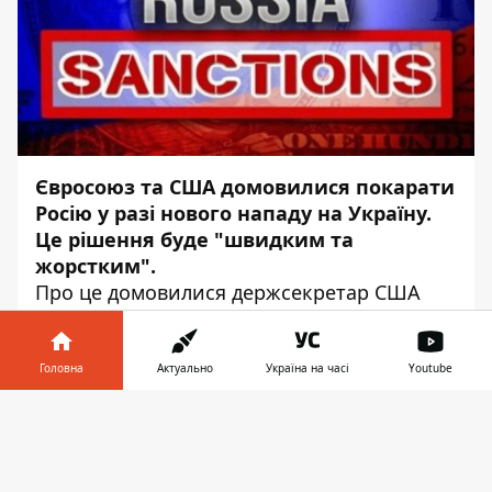
Євросоюз та США домовилися покарати
Росію у разі нового нападу на Україну.
Це рішення буде "швидким та
жорстким".
Про це домовилися держсекретар США
Ентоні Блінкен та президент Європейської
ради Шарль Мішель, передає
Інформатор
із посиланням на прес-службу.
Держдепу
Головна
Актуально
Україна на часі
Youtube
США
.
Інформатор у
"Блінкен та Мішель також погодилися з
Завантажити
телефоні
👉
необхідністю швидко і жорстко
покарати Росію у разі ескалації її агресії в