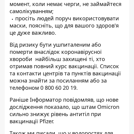
момент, коли немає черги, не займайтеся
самолікуванням;
просіть людей поруч використовувати
маски, поясніть, що для вашого здоров'я
це дуже важливо.
Від ризику бути ушпиталеним або
померти внаслідок коронавірусної
хвороби найбільш захищені ті, хто
отримав повний курс вакцинації. Список
та контакти центрів та пунктів вакцинації
можна знайти
за посиланням
або за
телефоном 0 800 60 20 19.
Раніше
Інформатор
повідомляв, що нове
дослідження показало, що
штам Omicron
сильно знижує рівень антитіл
при
вакцинації Pfizer.
Також ми писали, що у водоростях для