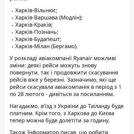
Харків-Вільнюс;
Харків-Варшава (Модлін);
Харків-Краків;
Харків-Познань;
Харків-Будапешт;
Харків-Мілан (Бергамо).
У розкладі авіакомпанії Ryanair можливі
зміни: деякі рейси можуть знову
повернути, так і продовжити скасування
рейсів вже у березні. Зазначимо, які ще
рейси скасувала авіакомпанія в період з 1
по 28 лютого - дивіться за
посилання
м.
Нагадаємо, в'їзд
з України до Таїланду буде
платним
. Крім того, з Харкова до Києва
тепер можна буде долетіти за годину
.
Також
Інформатор
писав, що робити,