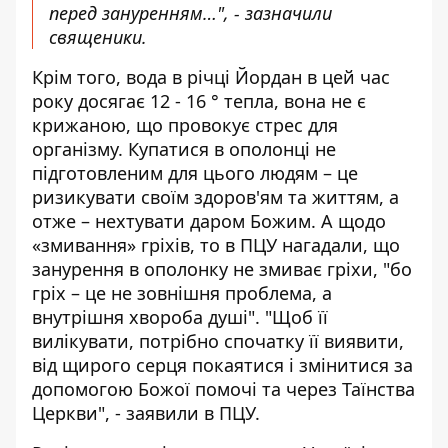
перед зануренням…", - зазначили
священики.
Крім того, вода в річці Йордан в цей час
року досягає 12 - 16 ° тепла, вона не є
крижаною, що провокує стрес для
організму. Купатися в ополонці не
підготовленим для цього людям – це
ризикувати своїм здоров'ям та життям, а
отже – нехтувати даром Божим. А щодо
«змивання» гріхів, то в ПЦУ нагадали, що
занурення в ополонку не змиває гріхи, "бо
гріх – це не зовнішня проблема, а
внутрішня хвороба душі". "Щоб її
вилікувати, потрібно спочатку її виявити,
від щирого серця покаятися і змінитися за
допомогою Божої помочі та через Таїнства
Церкви", - заявили в ПЦУ.