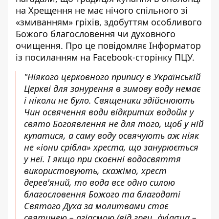
на Хрещення не має нічого спільного зі
«змиванням» гріхів, здобуттям особливого
Божого благословення чи духовного
очищення. Про це повідомляє
Інформатор
із посиланням на
Facebook-сторінку ПЦУ
.
"Ніякого церковного припису в Українській
Церкві для занурення в зимову воду немає
і ніколи не було. Священики здійснюють
Чин освячення води відкритих водойм у
свято Богоявлення не для того, щоб у ній
купатися, а саму воду освячують аж ніяк
не «іони срібла» хреста, що занурюється
у неї. І якщо при скоєнні водосвяття
використовують, скажімо, хрест
дерев'яний, то вода все одно силою
благословення Божого та благодаті
Святого Духа за молитвами стає
святинею – агіасмою (від грец. ἁγίασμα –