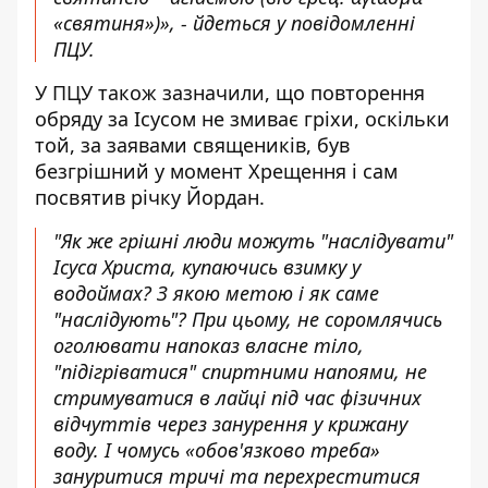
«святиня»)», - йдеться у повідомленні
ПЦУ.
У ПЦУ також зазначили, що повторення
обряду за Ісусом не змиває гріхи, оскільки
той, за заявами священиків, був
безгрішний у момент Хрещення і сам
посвятив річку Йордан.
"Як же грішні люди можуть "наслідувати"
Ісуса Христа, купаючись взимку у
водоймах? З якою метою і як саме
"наслідують"? При цьому, не соромлячись
оголювати напоказ власне тіло,
"підігріватися" спиртними напоями, не
стримуватися в лайці під час фізичних
відчуттів через занурення у крижану
воду. І чомусь «обов'язково треба»
зануритися тричі та перехреститися