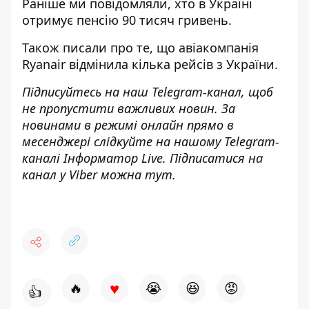
Раніше ми повідомляли,
хто в Україні
отримує пенсію 90 тисяч гривень
.
Також писали про те, що
авіакомпанія
Ryanair відмінила кілька рейсів з України
.
Підписуйтесь на наш
Telegram-канал
, щоб
не пропустити важливих новин. За
новинами в режимі онлайн прямо в
месенджері слідкуйте на нашому Telegram-
каналі
Інформатор Live
. Підписатися на
канал у Viber можна
тут
.
♥
🔥
😭
😆
😡
👍