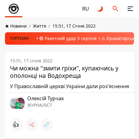
RU
Новини
Життя
15:51, 17 Січня 2022
🔴 Ракетний удар 5 серпня
⚠️ Краматорськ, 
ТОПТЕМИ:
15:51, 17 січня 2022
Чи можна "змити гріхи", купаючись у
ополонці на Водохреща
У Православній церкві України дали роз'яснення
Олексій Турчак
ЖУРНАЛІСТ
👍