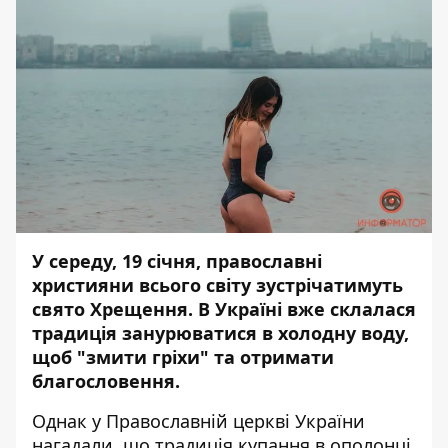
У середу, 19 січня, православні
християни всього світу зустрічатимуть
свято Хрещення. В Україні вже склалася
традиція занурюватися в холодну воду,
щоб "змити гріхи" та отримати
благословення.
Однак у Православній церкві України
нагадали, що традиція купання в ополонці