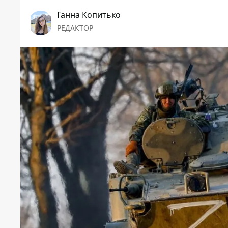
Ганна Копитько
РЕДАКТОР