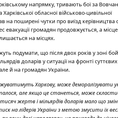
арківському напрямку, тривають бої за Вовчан
ва Харківської обласної військово-цивільної
ав на поширені чутки про виїзд керівництва 
ес евакуації громадян продовжується, а місц
алишається на місцях.
уть подумати, що після двох років у зоні бо
льярдів доларів у ситуації на фронті суттєвих
 але й на громадян України.
грожуватимуть Харкову, може деморалізувати у
сталося, але якщо це станеться, може скласти
 тисяч жертв і мільярдів доларів мало що змін
 тиск на лідерів України з метою змусити їх ве