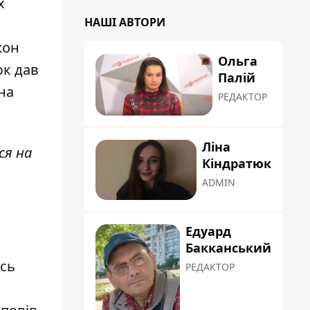
х
НАШІ АВТОРИ
жон
Ольга
юк дав
Палій
на
РЕДАКТОР
Ліна
ся на
Кіндратюк
ADMIN
Едуард
Бакканський
ось
РЕДАКТОР