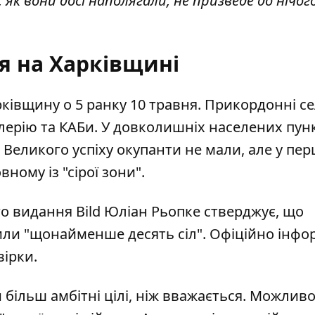
 як вони досі наполягали, не призведе до нічого"
я на Харківщині
арківщину
о 5 ранку 10 травня
. Прикордонні с
лерію
та КАБи. У довколишніх населених пун
 Великого успіху окупанти не мали, але у пер
овному із "сірої зони".
о видання Bild Юліан Рьопке стверджує, що
или "щонайменше десять сіл"
. Офіційно інфо
вірки.
 більш амбітні цілі, ніж вважається. Можливо