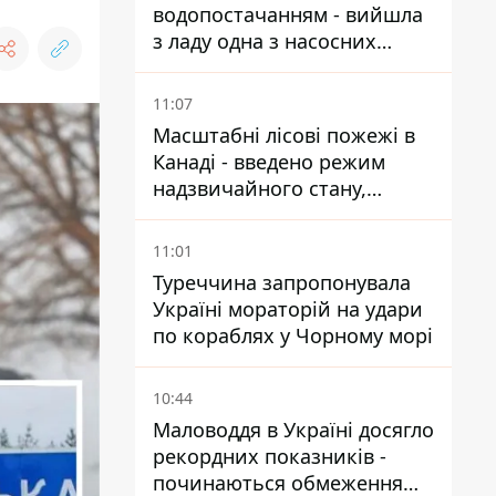
водопостачанням - вийшла
з ладу одна з насосних
станцій
11:07
Масштабні лісові пожежі в
Канаді - введено режим
надзвичайного стану,
виїхали понад 20 тисяч
людей
11:01
Туреччина запропонувала
Україні мораторій на удари
по кораблях у Чорному морі
10:44
Маловоддя в Україні досягло
рекордних показників -
починаються обмеження