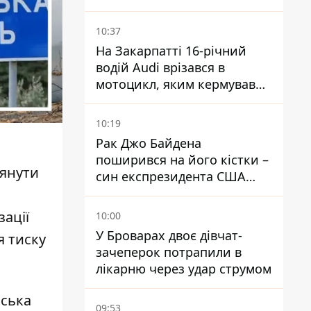
водопостачання
10:37
На Закарпатті 16-річний
водій Audi врізався в
мотоцикл, яким кермував
10-річний хлопчик
10:19
Рак Джо Байдена
поширився на його кістки –
лянути
син експрезидента США
розповів, що хвороба
батька прогресує
ації
10:00
У Броварах двоє дівчат-
я тиску
зачеперок потрапили в
лікарню через удар струмом
йська
09:53