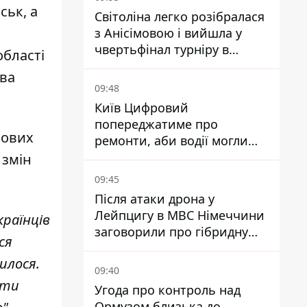
ськ, а
Світоліна легко розібралася
з Анісімовою і вийшла у
чвертьфінал турніру в
області
Торонто
ева
09:48
Київ Цифровий
попереджатиме про
йових
ремонти, аби водії могли
уникати ділянок із заторами
 змін
09:45
Після атаки дрона у
Лейпцигу в МВС Німеччини
країнців
заговорили про гібридну
ся
війну – ми щоденно є ціллю
илося.
09:40
сти
Угода про контроль над
Ормузом близька до