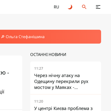
RU
🔎 Ольга Стефанішина
ОСТАННІ НОВИНИ
11:27
ю -
Через нічну атаку на
Одещину перекрили рух
мостом у Маяках -
ії
подробиці від ДПСУ
11:20
У центрі Києва проблема з