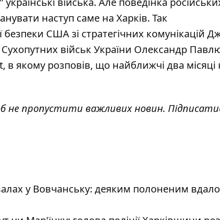
" українські війська. Але поведінка російськи
анувати наступ саме на Харків
. Так
 безпеки США зі стратегічних комунікацій Д
ч Сухопутних військ України Олександр Павл
, в якому розповів, що
найближчі два місяці 
об не пропустити важливих новин. Підписати
валах у Вовчанську: деяким полоненим вдал