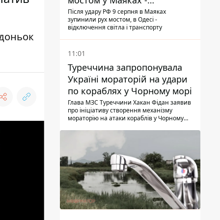
мостом у Маяках -
подробиці від ДПСУ
Після удару РФ 9 серпня в Маяках
зупинили рух мостом, в Одесі -
відключення світла і транспорту
 доньок
11:01
Туреччина запропонувала
Україні мораторій на удари
по кораблях у Чорному морі
Глава МЗС Туреччини Хакан Фідан заявив
про ініціативу створення механізму
мораторію на атаки кораблів у Чорному
морі