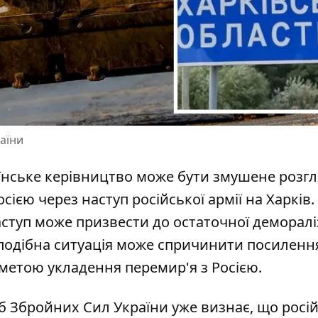
раїни
їнське керівництво може бути змушене розг
осією через
наступ російської армії на Харків
.
ступ може призвести до остаточної демораліз
, подібна ситуація може спричинити посиленн
 метою укладення перемир'я з Росією.
б Збройних Сил України уже визнає, що росі