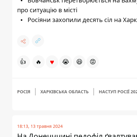
Вовчанськ перетворюється на Бахмут
про ситуацію в місті
Росіяни захопили десять сіл на Харкі
♥
👍
🔥
😭
😆
😡
РОСІЯ
ХАРКІВСЬКА ОБЛАСТЬ
НАСТУП РОСІЇ 20
18:13, 13 травня 2024
На Донечччині педофіл ґвалтува