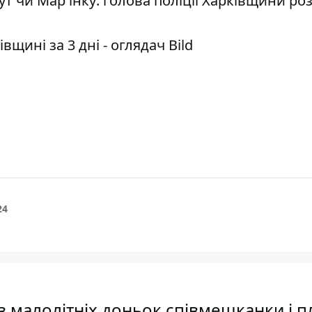
 чи Мар'їнку: голова поліції Харківщини ро
вщині за 3 дні - оглядач Bild
24
в малолітніх доньок співмешканки і п