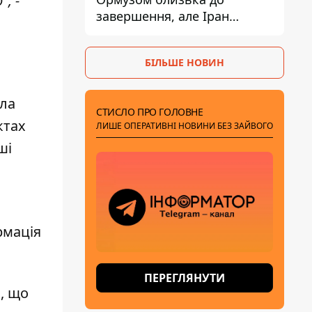
, -
завершення, але Іран
висунув нові вимоги – ЗМІ
розкрили подробиці
БІЛЬШЕ НОВИН
ела
СТИСЛО ПРО ГОЛОВНЕ
ктах
ЛИШЕ ОПЕРАТИВНІ НОВИНИ БЕЗ ЗАЙВОГО
ші
рмація
ПЕРЕГЛЯНУТИ
, що