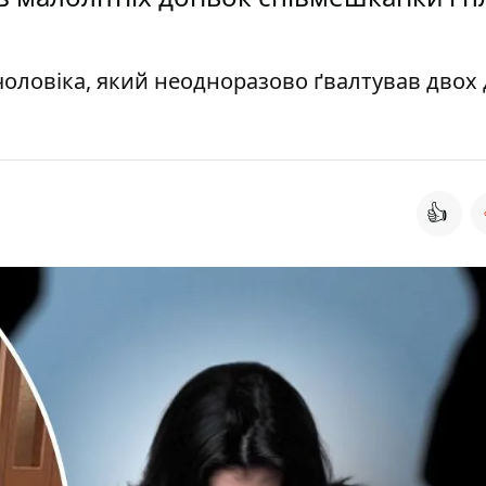
чоловіка, який неодноразово ґвалтував двох
👍