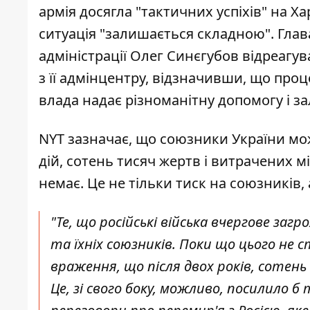
армія досягла "тактичних успіхів" на Х
ситуація "залишається складною"
. Гла
адміністрації Олег Синєгубов відреагув
з її адмінцентру, відзначивши, що проц
влада надає різноманітну допомогу і з
NYT зазначає, що союзники України мож
дій, сотень тисяч жертв і витрачених мі
немає. Це не тільки тиск на союзників,
"Те, що російські війська вчергове за
та їхніх союзників. Поки що цього не 
враження, що після двох років, сотень
Це, зі свого боку, можливо, посилило б