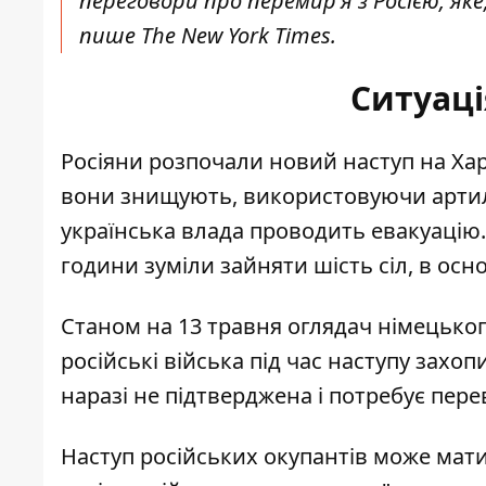
переговори про перемир'я з Росією, яке,
пише The New York Times.
Ситуаці
Росіяни розпочали новий наступ на Х
вони знищують,
використовуючи арти
українська влада проводить евакуацію.
години зуміли
зайняти шість сіл
, в осн
Станом на 13 травня оглядач німецьког
російські війська під час наступу
захоп
наразі не підтверджена і потребує пере
Наступ російських окупантів може мати