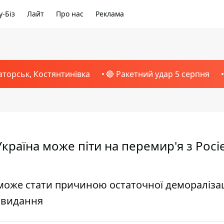
-Біз
Лайт
Про нас
Реклама
аторськ, Костянтинівка
🔴 Ракетний удар 5 серпня
країна може піти на перемир'я з Росіє
 може стати причиною остаточної деморалізац
є видання