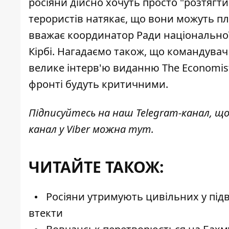
росіяни дійсно хочуть просто "розтягти
терористів натякає, що вони можуть
пл
вважає координатор Ради національної
Кірбі. Нагадаємо також, що командува
велике інтерв'ю виданню The Economist
фронті будуть критичними
.
Підписуйтесь на наш
Telegram-канал
, щ
канал у Viber можна
тут
.
ЧИТАЙТЕ ТАКОЖ:
Росіяни утримують цивільних у під
втекти