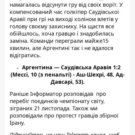
намагалась відсунути гру від своїх воріт. У
компенсований час голкіпер Саудівської
Аравії при грі на виході коліном влетів у
голову своєму захиснику. На щастя все
обійшлось, хоча гравцю і знадобилась
заміна. Команди переграли майже15
хвилин, але Аргентині так і не вдалося
відігратись.
Аргентина — Саудівська Аравія 1:2
(Мессі, 10 (з пенальті) - Аш-Шехрі, 48, Ад-
Давсарі, 53).
Раніше
Інформатор
розповідав про
перебіг
поєдинків
чемпіонату світу
,
зіграних
21 листопада
. Також ми
розповідали про протест гравців
збірної
Ірану
.
Підписуйтесь на наш
Telegram-канал
, щоб