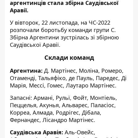
аргентинців стала збірна Саудівської
Аравії.
У вівторок, 22 листопада, на ЧС-2022
розпочали боротьбу команди групи С.
Збірна Аргентини зустрілась зі збірною
Саудівської Аравії.
Склади команд
Аргентина:
Д. Мартінес, Моліна, Ромеро,
Отаменді, Тальяфіко, де Пауль, Паредес, Ді
Марія, Мессі, Гомес, Лаутаро Мартінес.
Запасні: Армані, Рульї, Фойт, Монтіель,
Пеццелья, Акунья, Альварес, Паласіос,
Корреа, Алмада, Родрігес, Дібала,
Фернандес, Лісандро Мартінес.
Саудівська Аравія:
Аль-Овейс,