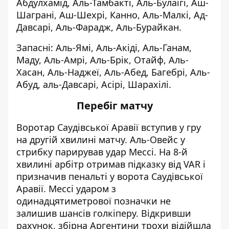
Абдулхамід, Аль-Тамбакті, Аль-Булаїгі, Аш-
Шаграні, Аш-Шехрі, Канно, Аль-Малкі, Ад-
Давсарі, Аль-Фарадж, Аль-Бурайкан.
Запасні: Аль-Ямі, Аль-Акіді, Аль-Ганам,
Маду, Аль-Амрі, Аль-Брік, Отайф, Аль-
Хасан, Аль-Наджеї, Аль-Абед, Багебрі, Аль-
Абуд, аль-Давсарі, Асірі, Шарахілі.
Перебіг матчу
Воротар Саудівської Аравії вступив у гру
на другій хвилині матчу. Аль-Овейс у
стрибку парирував удар Мессі. На 8-й
хвилині арбітр отримав підказку від VAR і
призначив пенальті у ворота Саудівської
Аравії. Мессі ударом з
одинадцятиметрової позначки не
залишив шансів голкіперу. Відкривши
рахунок, збірна Аргентини трохи відійшла