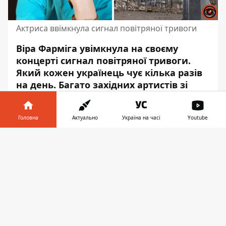
Актриса ввімкнула сигнал повітряної тривоги
Віра Фарміга увімкнула на своєму
концерті сигнал
повітряної тривоги
.
Який кожен українець чує кілька разів
на день. Багато західних артистів зі
сцени намагалися привернути увагу до
проблеми України, але саме так –
Головна
Актуально
Україна на часі
Youtube
вперше.
Інформатор у
«Ми протестуватимемо. Ми проти
Завантажити
телефоні
👉
політиків, які підтримують війну»
Так сказала зі сцени нью-йоркської школи
Rock Academy Віра Фарміга. І додала
українською «Слава Україні!».