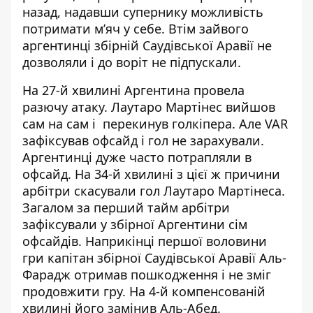
назад, надавши супернику можливість
потримати м’яч у себе. Втім зайвого
аргентинці збірній Саудівської Аравії не
дозволяли і до воріт не підпускали.
На 27-й хвилині Аргентина провела
разючу атаку. Лаутаро Мартінес вийшов
сам на сам і перекинув голкіпера. Але VAR
зафіксував офсайд і гол не зарахували.
Аргентинці дуже часто потрапляли в
офсайд. На 34-й хвилині з цієї ж причини
арбітри скасували гол Лаутаро Мартінеса.
Загалом за перший тайм арбітри
зафіксували у збірної Аргентини сім
офсайдів. Наприкінці першої воловини
гри капітан збірної Саудівської Аравії Аль-
Фарадж отримав пошкодження і не зміг
продовжити гру. На 4-й компенсованій
хвилині його замінив Аль-Абед.