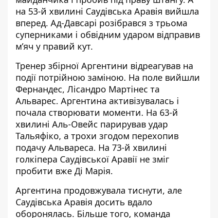
на 53-й хвилині Саудівська Аравія вийшла
вперед. Ад-Давсарі розібрався з трьома
суперниками і обвідним ударом відправив
м’яч у правий кут.
Тренер збірної Аргентини відреагував на
події потрійною заміною. На поле вийшли
Фернандес, Лісандро Мартінес та
Альварес. Аргентина активізувалась і
почала створювати моменти. На 63-й
хвилині Аль-Овейс парирував удар
Тальяфіко, а трохи згодом перехопив
подачу Альвареса. На 73-й хвилині
голкіпера Саудівської Аравії не зміг
пробити вже Ді Марія.
Аргентина продовжувала тиснути, але
Саудівська Аравія досить вдало
оборонялась. Більше того, команда