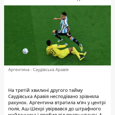
Аргентина - Саудівська Аравія
На третій хвилині другого тайму
Саудівська Аравія несподівано зрівняла
рахунок. Аргентина втратила м’яч у центрі
поля, Аш-Шехрі увірвався до штрафного
майданчика і пробив під праву штангу. А