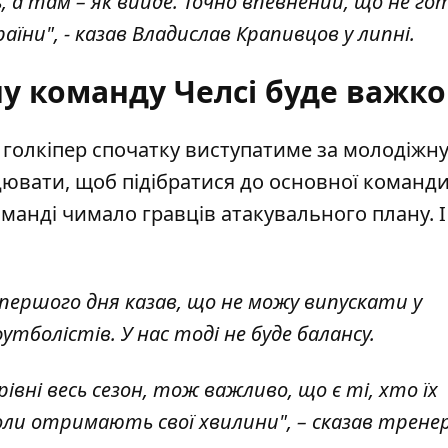
, а там – як вийде. Точно впевнений, що не г
аїни", - казав Владислав Крапивцов у липні.
у команду Челсі буде важко
 голкіпер спочатку виступатиме за молодіжн
ювати, щоб підібратися до основної команди
команді чимало гравців атакувального плану. І
з першого дня казав, що не можу випускати у
тболістів. У нас тоді не буде балансу.
івні весь сезон, тож важливо, що є ті, хто їх
ли отримають свої хвилини", – сказав тренер