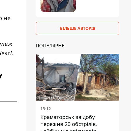
о не
БІЛЬШЕ АВТОРІВ
, теж
ПОПУЛЯРНЕ
елсі.
У
15:12
Краматорськ за добу
пережив 20 обстрілів,