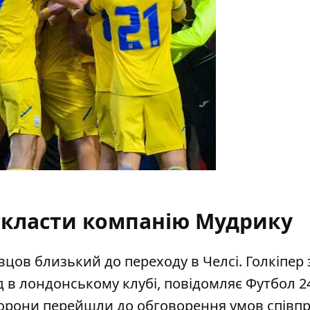
скласти компанію Мудрику
цов близький до переходу в Челсі. Голкіпер 
д
в лондонському клубі, повідомляє Футбол 2
торони перейшли до обговорення умов співпр