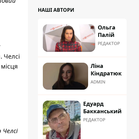
отовий
НАШІ АВТОРИ
Ольга
Палій
РЕДАКТОР
у
. Челсі
 місця
Ліна
Кіндратюк
ADMIN
Едуард
Бакканський
РЕДАКТОР
 Челсі