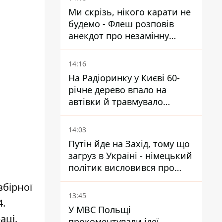
Ми скрізь, нікого карати не
будемо - Флеш розповів
анекдот про незамінну
роботу зв’язківців на фронті
14:16
На Радіоринку у Києві 60-
річне дерево впало на
автівки й травмувало
людину - подробиці
14:03
Путін йде на Захід, тому що
загруз в Україні - німецький
політик висловився про
плани РФ
збірної
13:45
4.
У МВС Польщі
аці.
прокоментували ідеї