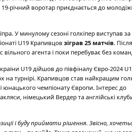
 19-річний воротар приєднається до молодіж
ра. У минулому сезоні голкіпер виступав за
піонаті U19 Крапивцов
зіграв 25 матчів
. Післ
с вільного агента і поки перебуває без коман
країни U19 дійшов до півфіналу Євро-2024 U1
ьох на турнірі. Крапивцов став найкращим го
ої юнацького чемпіонату Європи. Інтерес до
ракляси, німецький Вердер та англійські клуб
иції і буду приймати рішення. Звісно, хочеть