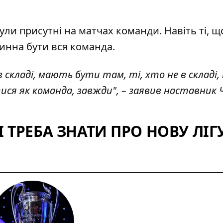
були присутні на матчах команди. Навіть ті, щ
винна бути вся команда.
о в складі, мають бути там, ті, хто не в складі
я як команда, завжди", – заявив наставник Ч
І ТРЕБА ЗНАТИ ПРО НОВУ ЛІГ