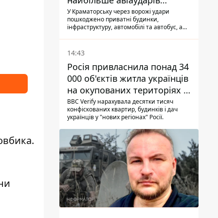
найбільше авіаударів
КАБ-250
У Краматорську через ворожі удари
пошкоджено приватні будинки,
інфраструктуру, автомобілі та автобус, а
загалом за добу на Донеччині загинула
одна людина і ще 15 отримали поранення
14:43
Росія привласнила понад 34
000 об'єктів житла українців
на окупованих територіях -
розслідування BBC
BBC Verify нарахувала десятки тисяч
конфіскованих квартир, будинків і дач
українців у "нових регіонах" Росії.
овбика.
їни