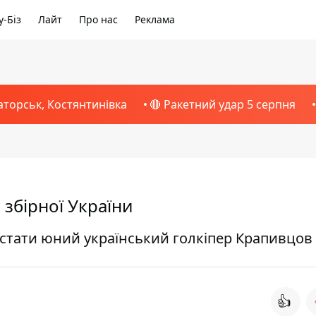
-Біз
Лайт
Про нас
Реклама
аторськ, Костянтинівка
🔴 Ракетний удар 5 серпня
 збірної України
стати юний український голкіпер Крапивцов
👍