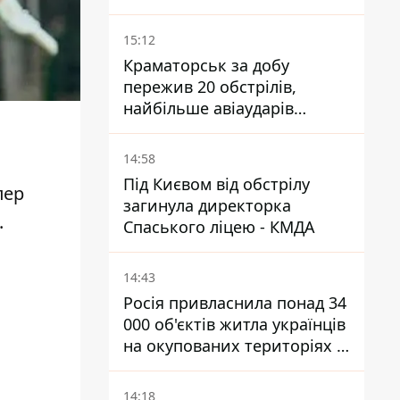
15:12
Краматорськ за добу
пережив 20 обстрілів,
найбільше авіаударів
КАБ-250
14:58
Під Києвом від обстрілу
пер
загинула директорка
.
Спаського ліцею - КМДА
14:43
Росія привласнила понад 34
000 об'єктів житла українців
на окупованих територіях -
розслідування BBC
14:18