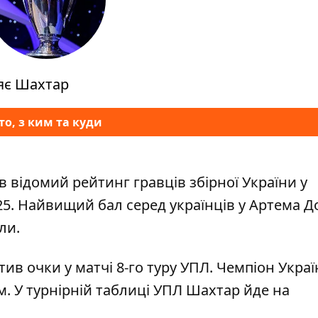
ляє Шахтар
то, з ким та куди
в відомий рейтинг гравців збірної України
у
25. Найвищий бал серед українців у Артема Д
ли.
тив очки
у матчі 8-го туру УПЛ. Чемпіон Укра
м. У турнірній таблиці УПЛ Шахтар йде на