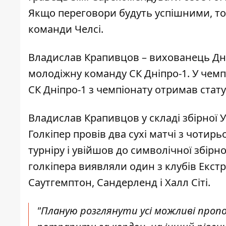
Якщо переговори будуть успішними, то
команди Челсі.
Владислав Крапивцов – вихованець Дніп
молодіжну команду СК Дніпро-1. У чем
СК Дніпро-1 з чемпіонату отримав стату
Владислав Крапивцов у складі збірної У
Голкіпер провів два сухі матчі з чотир
турніру і увійшов до символічної збірн
голкіпера виявляли один з клубів Екст
Саутгемптон, Сандерленд і Халл Сіті.
"Планую розглянути усі можливі пропоз