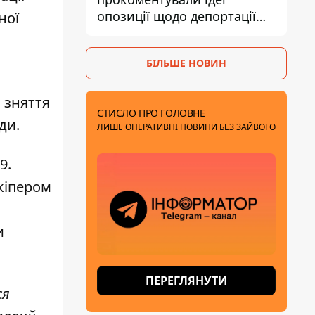
опозиції щодо депортації
ної
українських чоловіків -
абсурд і популізм
БІЛЬШЕ НОВИН
я зняття
СТИСЛО ПРО ГОЛОВНЕ
ди.
ЛИШЕ ОПЕРАТИВНІ НОВИНИ БЕЗ ЗАЙВОГО
9.
лкіпером
и
ПЕРЕГЛЯНУТИ
ся