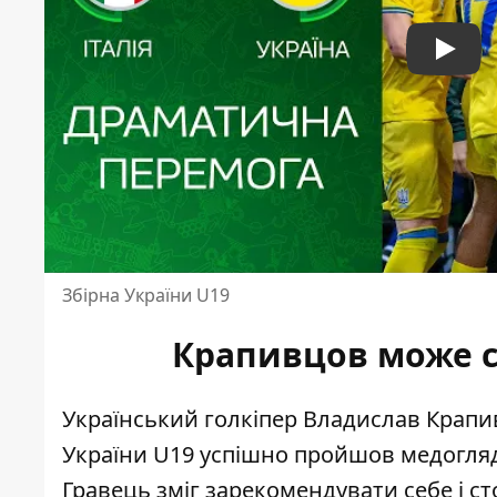
Play
Збірна України U19
Крапивцов може 
Український голкіпер Владислав Крапив
України U19
успішно пройшов медогля
Гравець зміг зарекомендувати себе і с