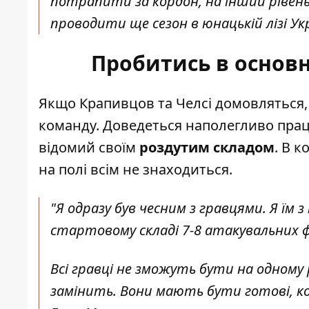
потрапити за кордон, на інший рівень
проводити ще сезон в юнацькій лізі Укр
Пробитись в основн
Якщо Крапивцов та Челсі домовляться,
команду. Доведеться наполегливо прац
відомий своїм
роздутим складом
. В 
на полі всім не знаходиться.
"Я одразу був чесним з гравцями. Я їм 
стартовому складі 7-8 атакувальних фу
Всі гравці не зможуть бути на одному р
замінить. Вони мають бути готові, ко