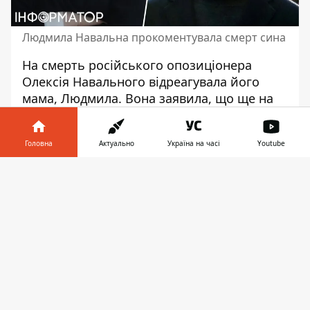
Людмила Навальна прокоментувала смерт сина
На
смерть російського опозиціонера
Олексія Навального
відреагувала його
мама, Людмила. Вона заявила, що ще на
початку цього тижня бачила сина "живим
та здоровим". У них було побачення в
Головна
Актуально
Україна на часі
Youtube
колонії.
Інформатор у
Заяву мами опозиціонера цитують
Завантажити
телефоні
👉
російські ЗМІ. Людмила Іванівна Навальна
каже, що ще 12 лютого її син був
здоровим.
"Не хочу чути жодних співчуттів. Бачили
сина у колонії 12 числа, були на побаченні.
Був живий, здоровий, життєрадісний", -
заявила Людмила Навальна.