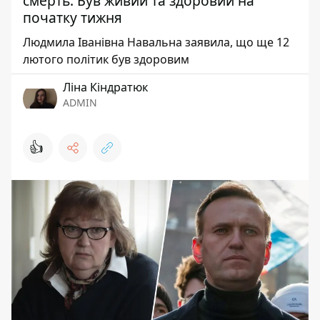
смерть: Був живий та здоровий на
початку тижня
Людмила Іванівна Навальна заявила, що ще 12
лютого політик був здоровим
Ліна Кіндратюк
ADMIN
👍