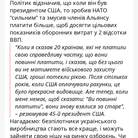
Політик відзначив, що коли він був
президентом США, то зробив НАТО
"сильним" та
змусив членів Альянсу
платити більше, щоб досягти цільових
показників оборонних витрат
у 2 відсотки
ВВП.
"Коли я сказав 20 країнам, які не платили
свою справедливу частку, що вони
повинні платити, і сказав, що без цього
ви не матимете військового захисту
США, гроші потекли рікою. Після стількох
років, коли США оплачували рахунки, це
було прекрасне видовище. Але тепер, коли
мене немає, щоб сказати: "Ви повинні
платити", вони знову взялися за старе",
– резюмував 45-й президент США.
Нагадаємо: безпілотники українського
виробництва стають все краще, і можуть
зайняти свою нішу на ринку озброєнь. Чи