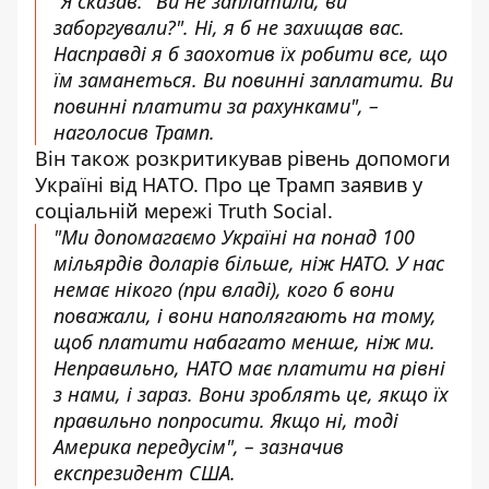
"Я сказав: "Ви не заплатили, ви
заборгували?". Ні, я б не захищав вас.
Насправді я б заохотив їх робити все, що
їм заманеться. Ви повинні заплатити. Ви
повинні платити за рахунками", –
наголосив Трамп.
Він також розкритикував рівень допомоги
Україні від НАТО. Про це Трамп заявив у
соціальній мережі Truth Social.
"Ми допомагаємо Україні на понад 100
мільярдів доларів більше, ніж НАТО. У нас
немає нікого (при владі), кого б вони
поважали, і вони наполягають на тому,
щоб платити набагато менше, ніж ми.
Неправильно, НАТО має платити на рівні
з нами, і зараз. Вони зроблять це, якщо їх
правильно попросити. Якщо ні, тоді
Америка передусім", – зазначив
експрезидент США.