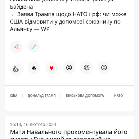
Байдена
Заява Трампа щодо НАТО і рф: чи може
США відмовити у допомозі союзнику по
Альянсу — WP
♥
🔥
😭
😆
😡
👍
США
ДОНАЛЬД ТРАМП
ВІЙСЬКОВА ДОПОМОГА
НАТО
16:13, 16 лютого 2024
Мати Навального прокоментувала його