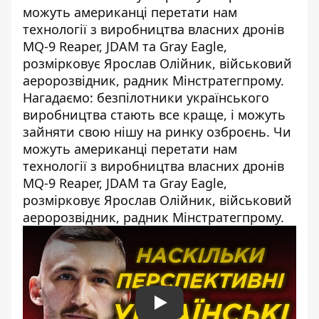
можуть американці перетати нам
технології з виробництва власних дронів
MQ-9 Reaper, JDAM та Gray Eagle,
розмірковує Ярослав Олійник, військовий
аеророзвідник, радник Мінстратегпрому.
Нагадаємо: безпілотники українського
виробництва стають все краще, і можуть
зайняти свою нішу на ринку озброєнь. Чи
можуть американці перетати нам
технології з виробництва власних дронів
MQ-9 Reaper, JDAM та Gray Eagle,
розмірковує Ярослав Олійник, військовий
аеророзвідник, радник Мінстратегпрому.
Play