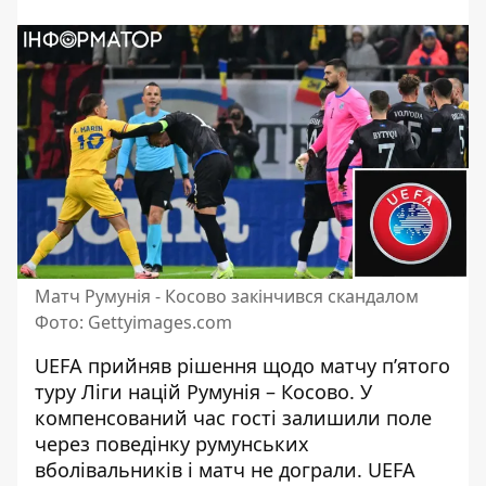
Матч Румунія - Косово закінчився скандалом
Фото: Gettyimages.com
UEFA прийняв рішення щодо матчу п’ятого
туру Ліги націй Румунія – Косово. У
компенсований час
гості залишили поле
через поведінку румунських
вболівальників
і матч не дограли. UEFA