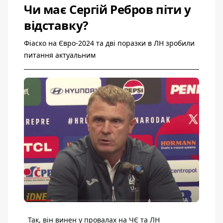
Чи має Сергій Ребров піти у
відставку?
Фіаско на Євро-2024 та дві поразки в ЛН зробили
питання актуальним
Так, він винен у провалах на ЧЄ та ЛН