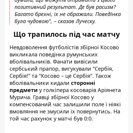
позитивний результат. Де був расизм?
Багато брехні, їх не ображали. Поведінка
була чудовою", – сказав Луческу.
Що трапилось під час матчу
Невдоволення футболістів збірної Косово
викликала поведінка румунських
вболівальників. Фанати вивісили
сербський прапор, вигукували "Сербія,
Сербія!" та "Косово – це Сербія". Також
вболівальники кидали
сторонні
предмети
у голкіпера косоварів Аріянета
Мурича. Гравці збірної Косово у
компенсований час залишили поле і ніякі
вмовляння не змусили їх повернутись. На
той час рахунок у матчі був 0:0.