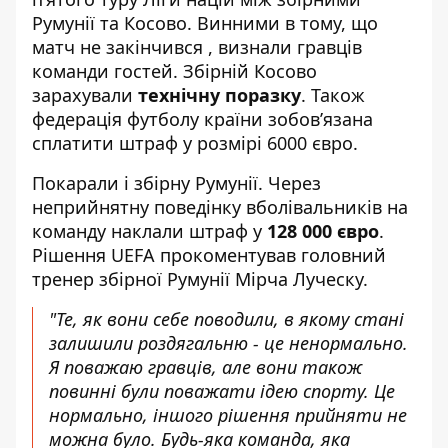
Румунії та Косово. Винними в тому, що
матч не закінчився , визнали гравців
команди гостей. Збірній Косово
зарахували
технічну поразку
. Також
федерація футболу країни зобов’язана
сплатити штраф у розмірі 6000 євро.
Покарали і збірну Румунії. Через
неприйнятну поведінку вболівальників на
команду наклали штраф у
128 000 євро
.
Рішення UEFA прокоментував головний
тренер збірної Румунії Мірча Луческу.
"Те, як вони себе поводили, в якому стані
залишили роздягальню - це ненормально.
Я поважаю гравців, але вони також
повинні були поважати ідею спорту. Це
нормально, іншого рішення прийняти не
можна було. Будь-яка команда, яка