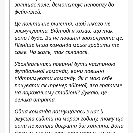
залишає поле, демонструє неповагу до
фейр-плей.
Це політичне рішення, щоб нікого не
засмучувати. Відтоді я казав, що так
воно і буде. Ви не повинні заохочувати це.
Пізніше інша команда може зробити те
саме. На жаль, так склалося.
Уболівальники повинні бути частиною
футбольної команди, вони повинні
підтримувати команду. Як я маю себе
почувати як тренер збірної, яка гратиме
на порожньому стадіоні? Думаю, це
велика втрата.
Одна команда познущалась з нас й
змусила сидіти на морозі годину, тому що
вони не хотіли дограти дві хвилини. Вони
думали, що можуть отримати з цього