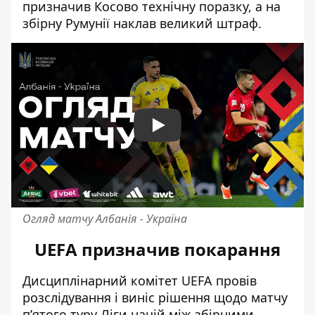
призначив Косово технічну поразку, а на
збірну Румунії наклав великий штраф.
Play
Огляд матчу Албанія - Україна
UEFA призначив покарання
Дисциплінарний комітет UEFA провів
розслідування і виніс рішення щодо матчу
п’ятого туру Ліги націй між збірними