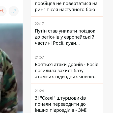
пообіцяв не повертатися на
ринг після наступного бою
22:17
Путін став уникати поїздок
до регіонів у європейській
частині Росії, куди
регулярно долітають дрони
21:57
Бояться атаки дронів - Росія
посилила захист базу
атомних підводних човнів
за 7400 км від України
21:24
Зі "Скелі" штурмовиків
почали переводити до
інших підрозділів - ЗМІ