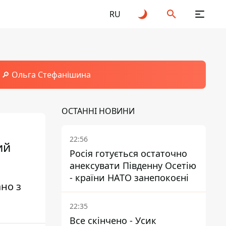
RU
🔎 Ольга Стефанішина
ОСТАННІ НОВИНИ
22:56
ий
Росія готується остаточно
анексувати Південну Осетію
- країни НАТО занепокоєні
ано з
22:35
Все скінчено - Усик