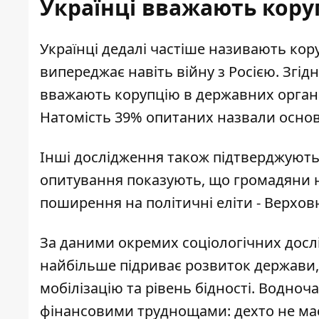
Українці вважають кору
Українці дедалі частіше називають ко
випереджає навіть війну з Росією. Згід
вважають
корупцію в державних орган
Натомість 39% опитаних назвали основ
Інші дослідження також підтверджують 
опитування показують, що громадяни н
поширення на політичні еліти -
Верховн
За даними окремих соціологічних досл
найбільше
підриває розвиток держави
мобілізацію та рівень бідності. Водно
фінансовими труднощами: дехто не має 