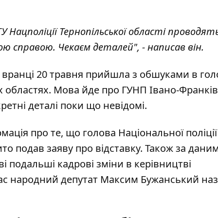
ГУ Нацполіції Тернопільської області проводят
ою справою. Чекаєм деталей", - написав він.
и
вранці 20 травня прийшла з обшуками
в гол
ох областях. Мова йде про ГУНП Івано-Франкі
тні деталі поки що невідомі.
рмація про те, що голова Національної поліції
ито подав заяву про відставку
. Також за дани
і подальші кадрові зміни в керівництві
час народний депутат Максим Бужанський на