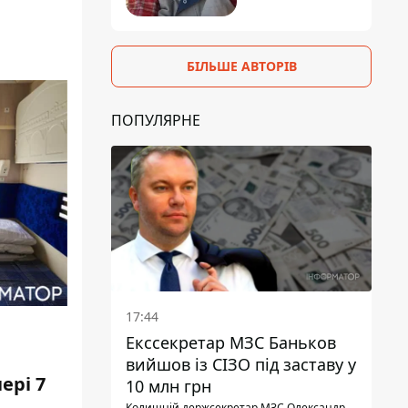
БІЛЬШЕ АВТОРІВ
ПОПУЛЯРНЕ
17:44
Екссекретар МЗС Баньков
вийшов із СІЗО під заставу у
ері 7
10 млн грн
Колишній держсекретар МЗС Олександр