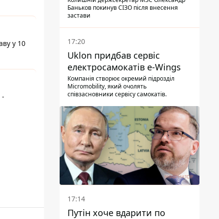
Баньков покинув СІЗО після внесення
застави
17:20
аву у 10
Uklon придбав сервіс
електросамокатів e-Wings
Компанія створює окремий підрозділ
Micromobility, який очолять
співзасновники сервісу самокатів.
 -
17:14
Путін хоче вдарити по