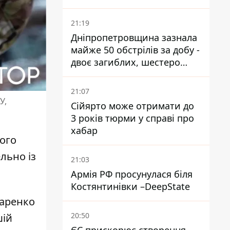
21:19
Дніпропетровщина зазнала
майже 50 обстрілів за добу -
двоє загиблих, шестеро
постраждалих
21:07
У,
Сійярто може отримати до
3 років тюрми у справі про
хабар
ого
льно із
21:03
Армія РФ просунулася біля
Костянтинівки –DeepState
чаренко
20:50
шій