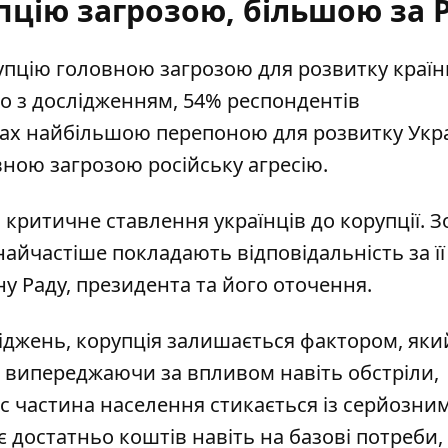
пцію загрозою, більшою за 
рупцію
головною загрозою для розвитку країн
но з дослідженням, 54% респондентів
ах
найбільшою перепоною для розвитку Укра
ною загрозою російську агресію.
критичне ставлення українців до корупції. З
айчастіше покладають відповідальність за її
у Раду, президента та його оточення
.
іджень, корупція залишається фактором, яки
, випереджаючи за впливом навіть обстріли,
час частина населення стикається із серйозни
достатньо коштів навіть на базові потреби,