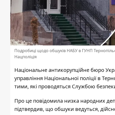
Подробиці щодо обшуків НАБУ в ГУНП Тернопільсь
Нацполіція
Національне антикорупційне бюро Укр
управління Національної поліції в Тер
тими, які проводяться Службою безпек
Про це повідомила низка народних деп
підтвердив, що
обшуки ведуться
, дійс