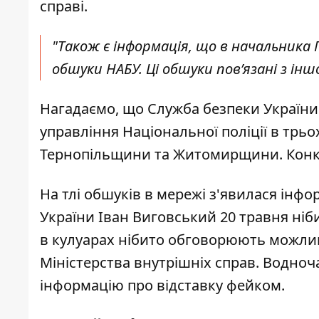
справі.
"Також є інформація, що в начальника 
обшуки НАБУ. Ці обшуки повʼязані з інш
Нагадаємо, що Служба безпеки Україн
управління Національної поліції в трь
Тернопільщини та Житомирщини. Конкре
На тлі обшуків в мережі з'явилася інфо
України Іван Виговський
20 травня ніб
в кулуарах нібито обговорюють можлив
Міністерства внутрішніх справ. Водно
інформацію про відставку фейком.