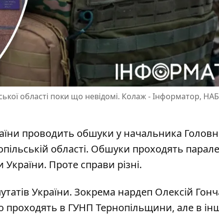
кої області поки що невідомі. Колаж - Інформатор, НАБ
аїни проводить обшуки у начальника Головн
нопільській області. Обшуки проходять парале
и України
. Проте справи різні.
утатів України. Зокрема нардеп Олексій Гон
но проходять в ГУНП Тернопільщини, але в ін