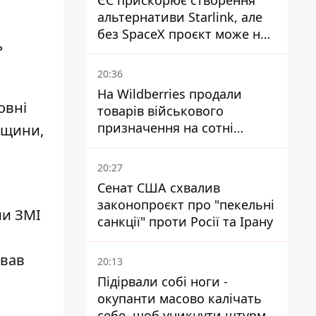
ЄС прискорює створення
альтернативи Starlink, але
без SpaceX проєкт може не
ь
обійтися
20:36
На Wildberries продали
овні
товарів військового
призначення на сотні
вщини,
мільйонів, але удари ЗСУ
змінили ситуацію
20:27
Сенат США схвалив
законопроєкт про "пекельні
ми ЗМІ
санкції" проти Росії та Ірану
звав
20:13
Підірвали собі ноги -
окупанти масово калічать
себе, щоб уникнути штурмів