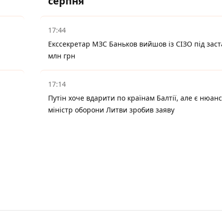
серпня
17:44
Екссекретар МЗС Баньков вийшов із СІЗО під заст
млн грн
17:14
Путін хоче вдарити по країнам Балтії, але є нюанс
міністр оборони Литви зробив заяву