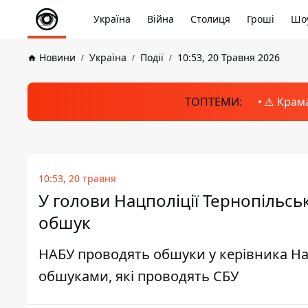
Україна
Війна
Столиця
Гроші
Шоу
Новини
Україна
Події
10:53, 20 Травня 2026
ТОПТЕМИ:
⚠️ Крам
10:53, 20 травня
У голови Нацполіції Тернопільсь
обшук
НАБУ проводять обшуки у керівника Нацп
обшуками, які проводять СБУ