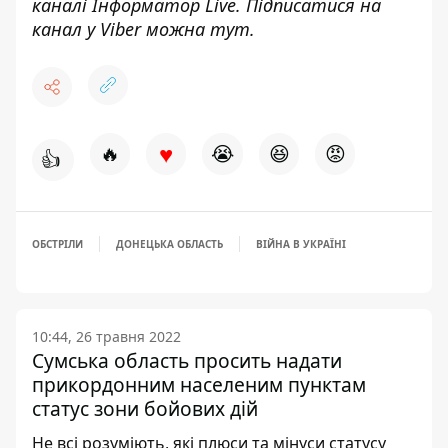
каналі
Інформатор Live
. Підписатися на
канал у Viber можна
тут
.
♥
🔥
😭
😆
😡
👍
ОБСТРІЛИ
ДОНЕЦЬКА ОБЛАСТЬ
ВІЙНА В УКРАЇНІ
10:44, 26 травня 2022
Сумська область просить надати
прикордонним населеним пунктам
статус зони бойових дій
Не всі розуміють, які плюси та мінуси статусу