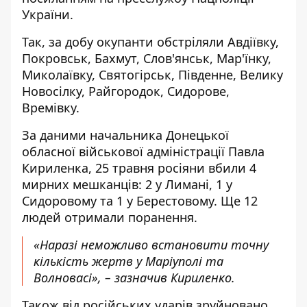
України.
Так, за добу окупанти обстріляли Авдіївку,
Покровськ, Бахмут, Слов'янськ, Мар'їнку,
Миколаївку, Святогірськ, Південне, Велику
Новосілку, Райгородок, Сидорове,
Времівку.
За
даними
начальника Донецької
обласної військової адміністрації Павла
Кириленка, 25 травня росіяни вбили 4
мирних мешканців: 2 у Лимані, 1 у
Сидоровому та 1 у Берестовому. Ще 12
людей отримали поранення.
«Наразі неможливо встановити точну
кількість жертв у Маріуполі та
Волновасі», – зазначив Кириленко.
Також від російських ударів зруйновано