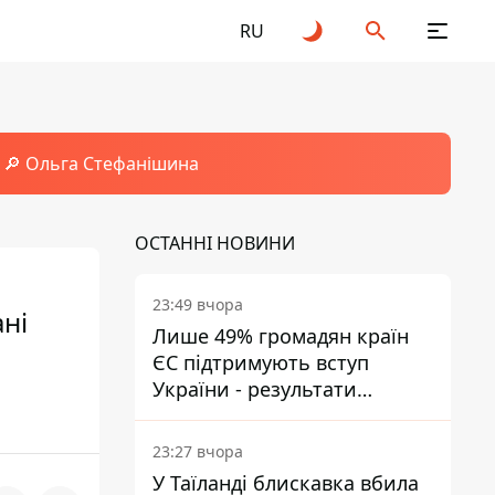
RU
🔎 Ольга Стефанішина
ОСТАННІ НОВИНИ
23:49 вчора
ані
Лише 49% громадян країн
ЄС підтримують вступ
і
України - результати
опитування
23:27 вчора
У Таїланді блискавка вбила