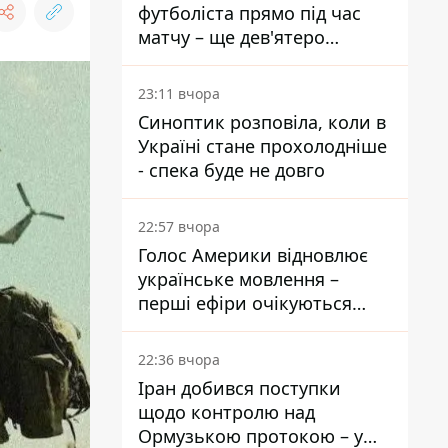
футболіста прямо під час
матчу – ще дев'ятеро
постраждали
23:11 вчора
Синоптик розповіла, коли в
Україні стане прохолодніше
- спека буде не довго
22:57 вчора
Голос Америки відновлює
українське мовлення –
перші ефіри очікуються
наступного тижня
22:36 вчора
Іран добився поступки
щодо контролю над
Ормузькою протокою – у