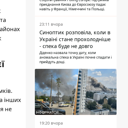
опитування
приєднання Києва до Євросоюзу падає
навіть у Франції, Німеччині та Польщі.
к
 та
23:11 вчора
районах
Синоптик розповіла, коли в
к
Україні стане прохолодніше
- спека буде не довго
Діденко назвала точну дату, коли
аномальна спека в Україні почне спадати і
ї
прийдуть дощі.
мків.
а інших
ся не
19:20 вчора