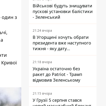
Військові будуть знищувати
пускові установки балістики
- один з
- Зеленський
21:24 вчора
чі,
В Угорщині хочуть обрати
На
президента вже наступного
тижня - яку дату
пропонують
нти
 Кривої
21:18 вчора
Україна остаточно без
ракет до Patriot - Трамп
відмовив Зеленському
21:15 вчора
У Грузії 5 серпня стався
новий масштабний блекаут