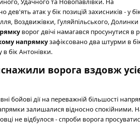
иного, Удачного та Новопавлівки. На
о дев'ять атак у бік позицій захисників - у бі
ілля, Воздвижівки, Гуляйпільського, Долинки
прямку
ворог двічі намагався просунутися в 
кому напрямку
зафіксовано два штурми в бі
у в бік Антонівки.
иснажили ворога вздовж усіє
ні бойові дії на переважній більшості напря
апрямки залишалися відносно спокійними. Н
овці не відбулося - спроби ворога просувати