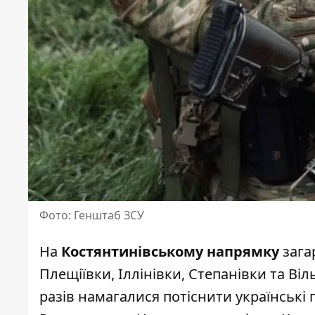
Фото: Генштаб ЗСУ
На
Костянтинівському напрямку
зага
Плещіївки, Іллінівки, Степанівки та Ві
разів намагалися потіснити українські 