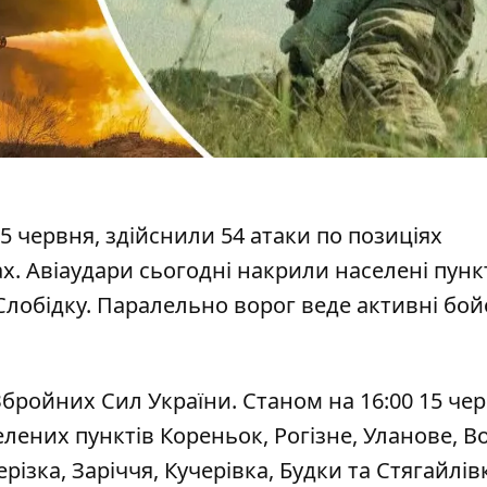
15 червня, здійснили 54 атаки по позиціях
ах. Авіаудари сьогодні накрили
населені пунк
лобідку. Паралельно ворог веде активні бойо
Збройних Сил України
. Станом на 16:00 15 че
лених пунктів Кореньок, Рогізне, Уланове, В
ізка, Заріччя, Кучерівка, Будки та Стягайлівк