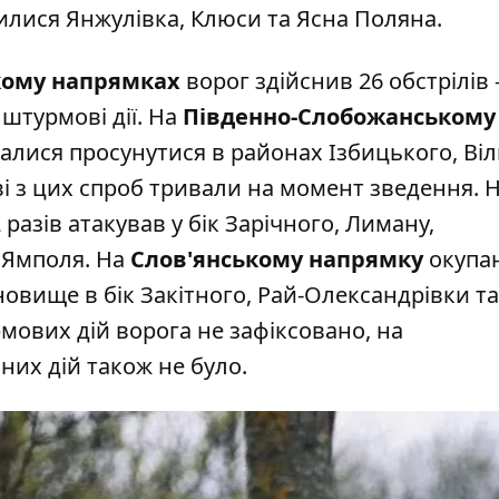
нилися Янжулівка, Клюси та Ясна Поляна.
кому напрямках
ворог здійснив 26 обстрілів 
 штурмові дії. На
Південно-Слобожанському
лися просунутися в районах Ізбицького, Віль
ві з цих спроб тривали на момент зведення. 
разів атакував у бік Зарічного, Лиману,
 Ямполя. На
Слов'янському напрямку
окупа
овище в бік Закітного, Рай-Олександрівки та
ових дій ворога не зафіксовано, на
них дій також не було.