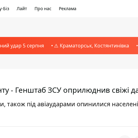
-Біз
Лайт
Про нас
Реклама
тний удар 5 серпня
⚠️ Краматорськ, Костянтинівка
нту - Генштаб ЗСУ оприлюднив свіжі д
и, також під авіаударами опинилися населен