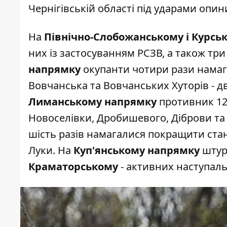
Чернігівській області під ударами опи
На
Північно-Слобожанському і Курсь
них із застосуванням РСЗВ, а також три
напрямку
окупанти чотири рази намага
Вовчанська та Вовчанських Хуторів - д
Лиманському напрямку
противник 12 
Новоселівки, Дробишевого, Діброви та
шість разів намагалися покращити стан
Луки. На
Куп'янському напрямку
штурм
Краматорському
- активних наступаль