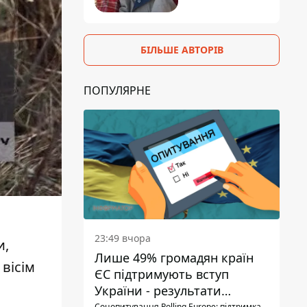
БІЛЬШЕ АВТОРІВ
ПОПУЛЯРНЕ
23:49 вчора
и,
Лише 49% громадян країн
вісім
ЄС підтримують вступ
України - результати
Соцопитування Polling Europe: підтримка