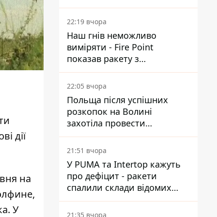
Reuters розкрили деталі
22:19 вчора
Наш гнів неможливо
виміряти - Fire Point
показав ракету з
загадковою позначкою 723
22:05 вчора
Польща після успішних
розкопок на Волині
ти
захотіла провести
ексгумацію у нових місцях
ві дії
21:51 вчора
У PUMA та Intertop кажуть
про дефіцит - ракети
рвня на
спалили склади відомих
олфине,
брендів
а. У
21:35 вчора