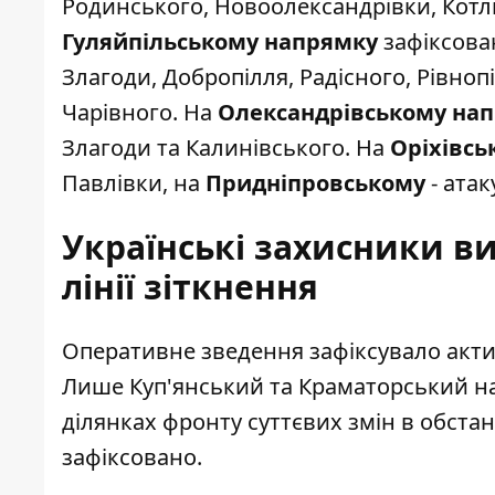
Родинського, Новоолександрівки, Котл
Гуляйпільському напрямку
зафіксован
Злагоди, Добропілля, Радісного, Рівноп
Чарівного. На
Олександрівському на
Злагоди та Калинівського. На
Оріхівсь
Павлівки, на
Придніпровському
- атак
Українські захисники в
лінії зіткнення
Оперативне зведення зафіксувало актив
Лише Куп'янський та Краматорський н
ділянках фронту суттєвих змін в обстан
зафіксовано.