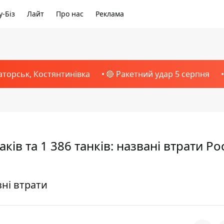
-Біз
Лайт
Про нас
Реклама
аторськ, Костянтинівка
🔴 Ракетний удар 5 серпня
ків та 1 386 танків: названі втрати Рос
ні втрати