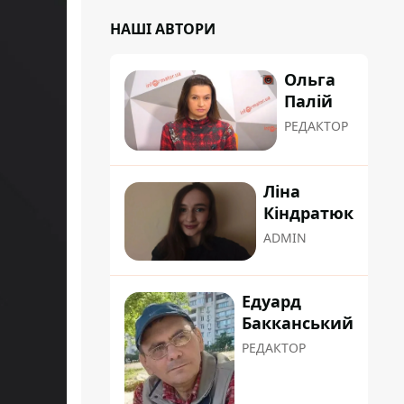
НАШІ АВТОРИ
Ольга
Палій
РЕДАКТОР
Ліна
Кіндратюк
ADMIN
Едуард
Бакканський
РЕДАКТОР