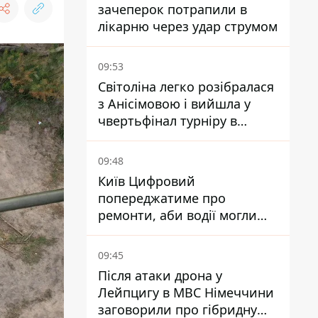
зачеперок потрапили в
лікарню через удар струмом
09:53
Світоліна легко розібралася
з Анісімовою і вийшла у
чвертьфінал турніру в
Торонто
09:48
Київ Цифровий
попереджатиме про
ремонти, аби водії могли
уникати ділянок із заторами
09:45
Після атаки дрона у
Лейпцигу в МВС Німеччини
заговорили про гібридну