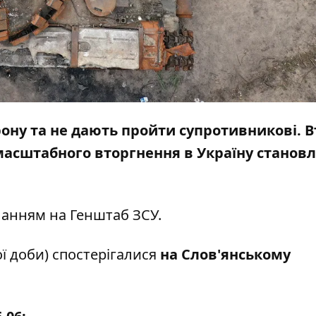
ону та не дають пройти супротивникові. 
омасштабного вторгнення в Україну станов
ланням на
Генштаб ЗСУ
.
ї доби) спостерігалися
на Слов'янському