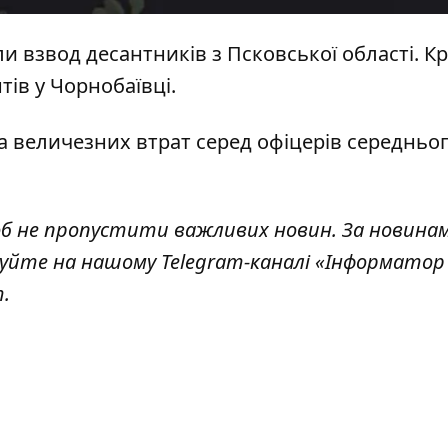
ли взвод десантників
з Псковської області. Кр
тів
у Чорнобаївці.
а величезних втрат серед офіцерів
середньог
об не пропустити важливих новин. За новина
куйте на нашому Telegram-каналі
«Інформатор 
т
.