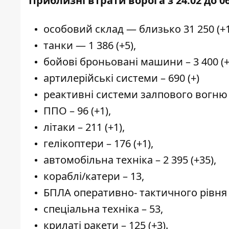
Приблизні втрати ворога з 24.02 до 06
особовий склад — близько 31 250 (+1
танки — 1 386 (+5),
бойові броньовані машини – 3 400 (+
артилерійські системи – 690 (+)
реактивні системи залпового вогню 
ППО – 96 (+1),
літаки – 211 (+1),
гелікоптери – 176 (+1),
автомобільна техніка – 2 395 (+35),
кораблі/катери – 13,
БПЛА оперативно- тактичного рівня –
спеціальна техніка – 53,
крилаті ракети – 125 (+3).