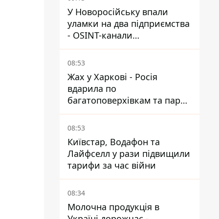
У Новоросійську впали
уламки на два підприємства
- OSINT-канали
припускають удар по порту
08:53
Жах у Харкові - Росія
вдарила по
багатоповерхівкам та парку,
є загиблі та поранені
08:53
Київстар, Водафон та
Лайфселл у рази підвищили
тарифи за час війни
08:34
Молочна продукція в
Україні дорожчає -