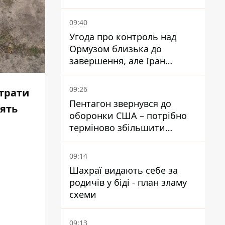
війну – ми щоденно є ціллю
09:40
Угода про контроль над
Ормузом близька до
завершення, але Іран
висунув нові вимоги – ЗМІ
розкрили подробиці
09:26
Втрати
Пентагон звернувся до
лять
оборонки США – потрібно
терміново збільшити
виробництво озброєнь
09:14
Шахраї видають себе за
родичів у біді - план зламу
схеми
09:13