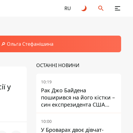
RU
🔎 Ольга Стефанішина
ОСТАННІ НОВИНИ
10:19
ії у
Рак Джо Байдена
поширився на його кістки –
син експрезидента США
розповів, що хвороба
батька прогресує
10:00
У Броварах двоє дівчат-