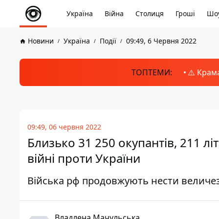
Україна
Війна
Столиця
Гроші
Шоу
Новини
Україна
Події
09:49, 6 Червня 2022
ТОПТЕМИ:
⚠️ Крам
09:49, 06 червня 2022
Близько 31 250 окупантів, 211 літа
війні проти України
Війська рф продовжують нести величез
Владлена Мачульська