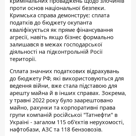
кримінальних проваджень щодо злочинів
проти основ національної безпеки.
Кримська справа демонструє: сплата
податків до бюджету окупанта
кваліфікується як пряме фінансування
агресії, навіть якщо бізнес формально
залишався в межах господарської
діяльності на підконтрольній Росії
території.
Сплата значних податкових відрахувань
до бюджету РФ, які використовуються для
ведення війни, вже стала підставою для
арешту майна й в інших справах. Зокрема,
у травні 2022 року було заарештовано
майно, рахунки та корпоративні права
групи компаній
російської "Татнефти" в
Україні
- загалом 115 об'єктів нерухомості,
нафтобази, АЗС та 118 бензовозів.