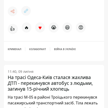
♥
🔥
😭
😆
😡
👍
КРИМІНАЛ
КОЛАБОРАНТ
ВІЙНА В УКРАЇНІ
11:40, 09 липня
На трасі Одеса-Київ сталася жахлива
ДТП - перекинувся автобус з людьми,
загинув 15-річний хлопець
На трасі М-05 в районі Троїцького перекинувся
пасажирський транспортний засіб. Тіла лежать