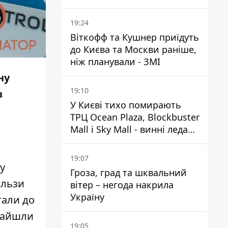
поломки через неякісний
бензин
19:24
Віткофф та Кушнер приїдуть
до Києва та Москви раніше,
ніж планували - ЗМІ
ну
19:10
з
У Києві тихо помирають
ТРЦ Ocean Plaza, Blockbuster
Mall і Sky Mall - винні ледачі
менеджери й канібалізм
19:07
у
Гроза, град та шквальний
ільзи
вітер – негода накрила
Україну
гали до
знайшли
19:05