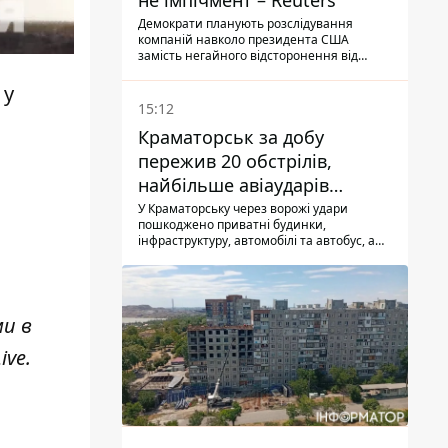
не імпічмент – Reuters
Демократи планують розслідування
компаній навколо президента США
замість негайного відсторонення від
посади.
 у
15:12
Краматорськ за добу
пережив 20 обстрілів,
найбільше авіаударів
КАБ-250
У Краматорську через ворожі удари
пошкоджено приватні будинки,
інфраструктуру, автомобілі та автобус, а
загалом за добу на Донеччині загинула
одна людина і ще 15 отримали поранення
ми в
ive
.