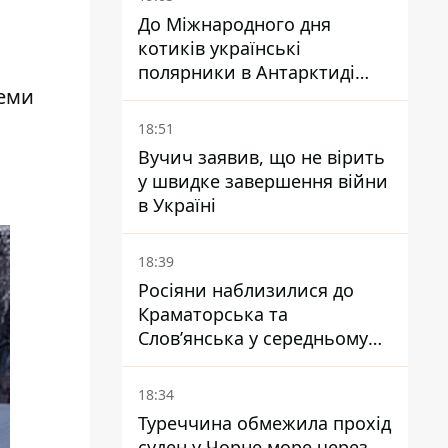
До Міжнародного дня
котиків українські
полярники в Антарктиді
семи
показали своїх
18:51
Вучич заявив, що не вірить
у швидке завершення війни
в Україні
18:39
Росіяни наблизилися до
Краматорська та
Слов’янська у середньому
на 10 км - експерт
попередив про посилення
18:34
наступу
Туреччина обмежила прохід
суден у Чорне море через