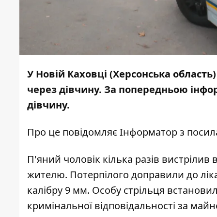
У Новій Каховці (Херсонська область)
через дівчину. За попередньою інфо
дівчину.
Про це повідомляє
Інформатор
з посил
П'яний чоловік кілька разів вистрілив 
жителю. Потерпілого доправили до ліка
калібру 9 мм. Особу стрільця встанови
кримінальної відповідальності за майн