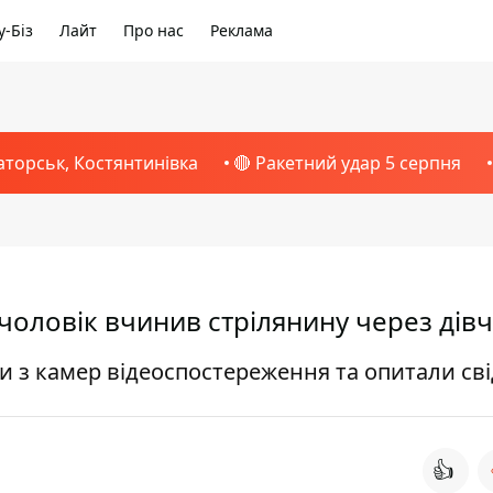
-Біз
Лайт
Про нас
Реклама
аторськ, Костянтинівка
🔴 Ракетний удар 5 серпня
 чоловік вчинив стрілянину через дів
си з камер відеоспостереження та опитали сві
👍