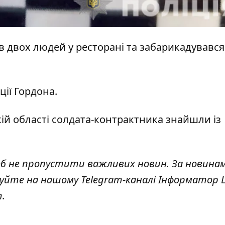
 двох людей у ​​ресторані
та забарикадувався
ції Гордона
.
ій області
солдата-контрактника знайшли із
об не пропустити важливих новин. За новина
куйте на нашому Telegram-каналі
Інформатор L
т
.