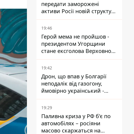
передати заморожені
активи Росії новій структурі
блоку
19:46
Герой мема не пройшов -
президентом Угорщини
стане ексголова Верховного
Суду, якого критикував
Орбан
19:42
Дрон, що впав у Болгарії
неподалік від газогону,
ймовірно український -
Міноборони країни
19:29
Паливна криза у РФ б'є по
автомобілях – росіяни
масово скаржаться на