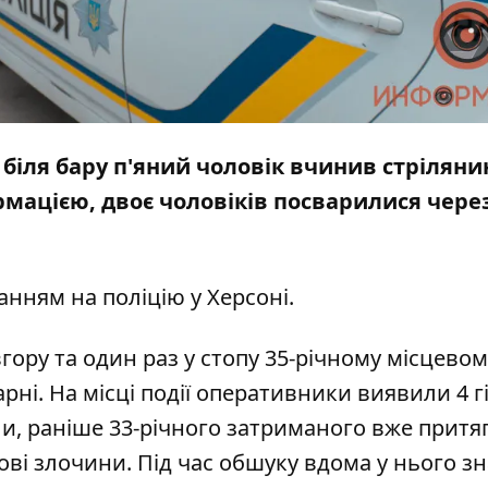
 біля бару п'яний чоловік вчинив стріляни
рмацією, двоє чоловіків посварилися чере
анням на
поліцію у Херсоні
.
вгору та один раз у стопу 35-річному місцевом
рні. На місці події оперативники виявили 4 г
ли, раніше 33-річного затриманого вже притя
ові злочини. Під час обшуку вдома у нього 