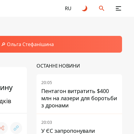
RU
🔎 Ольга Стефанішина
ОСТАННІ НОВИНИ
20:05
чину
Пентагон витратить $400
млн на лазери для боротьби
дків
з дронами
20:03
У ЄС запропонували