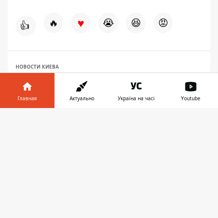
♥
🔥
😭
😆
😡
👍
НОВОСТИ КИЕВА
Главная
Актуально
Україна на часі
Youtube
Информатор в
Скачать
телефоне
👉
ПРЕДЛОЖИТЬ НОВОСТЬ
Мир
Украина