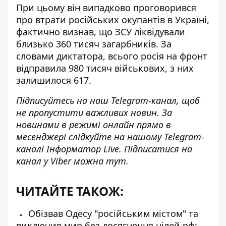
При цьому він випадково проговорився
про втрати російських окупантів в Україні,
фактично визнав, що ЗСУ ліквідували
близько 360 тисяч загарбників
. За
словами диктатора, всього росія на фронт
відправила 980 тисяч військових, з них
залишилося 617.
Підписуйтесь на наш
Telegram-канал
, щоб
не пропустити важливих новин. За
новинами в режимі онлайн прямо в
месенджері слідкуйте на нашому Telegram-
каналі
Інформатор Live
. Підписатися на
канал у Viber можна
тут
.
ЧИТАЙТЕ ТАКОЖ:
Обізвав Одесу "російським містом" та
виключив мир без досягнення цілей рф: