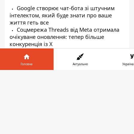
Google створює чат-бота зі штучним
інтелектом, який буде знати про ваше
життя геть все
Соцмережа Threads від Meta отримала
очікуване оновлення: тепер більше
конкуренція із X
У Meta представили новий генератор
зображень: він тренувався на фото з
Instagram та Facebook
Головна
Актуально
Україна
Інформатор у
Заванта
телефоні
👉
♥
🔥
😭
😆
😡
👍
ТЕХНОЛОГІЇ
СОЦІАЛЬНІ МЕРЕЖІ
INSTAGRAM
META