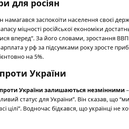
и для росіян
ін намагався заспокоїти населення своєї дер
запасу міцності російської економіки достатн
ися вперед”. За його словами, зростання ВВП
зарплата у рф за підсумками року зросте при
рієнтовно на 5%.
 проти України
ни проти України залишаються незмінними
–
ливий статус для України”. Він сказав, що “м
і цілі”. Водночас бідкався, що українці не х