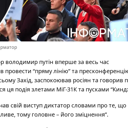
форматор
тор володимир путін вперше за весь час
 провести “пряму лінію” та пресконференці
сьому Захід, заспокоював росіян та говорив 
я ця подія злетами МіГ-31К та пусками “Кинд
чав свій виступ диктатор словами про те, що
жливе, тому головне – його зміцнення”.