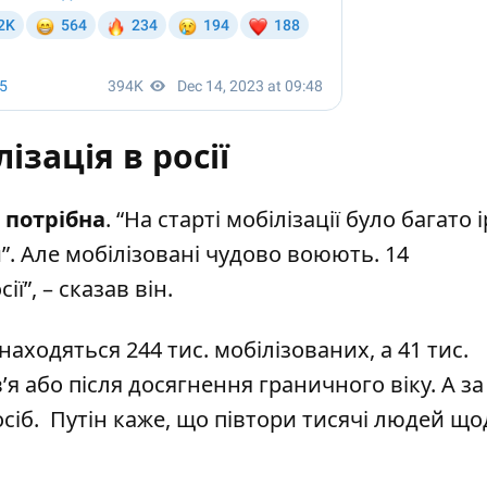
ізація в росії
е потрібна
. “На старті мобілізації було багато і
”. Але мобілізовані чудово воюють. 14
ї”, – сказав він.
находяться 244 тис. мобілізованих, а 41 тис.
я або після досягнення граничного віку. А за
сіб.
Путін каже, що півтори тисячі людей що