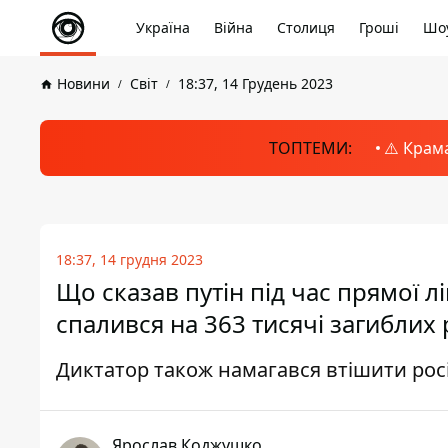
Україна
Війна
Столиця
Гроші
Шоу
Новини
Світ
18:37, 14 Грудень 2023
ТОПТЕМИ:
⚠️ Крам
18:37, 14 грудня 2023
Що сказав путін під час прямої лін
спалився на 363 тисячі загиблих 
Диктатор також намагався втішити ро
Ярослав Коджушко