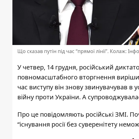
Що сказав путін під час “прямої лінії”. Колаж: Ін
У четвер, 14 грудня, російський дикта
повномасштабного вторгнення
вирішив
час виступу він знову звинувачував в у
війну проти України. А супроводжувалас
Про це повідомляють російські ЗМІ. По
“існування росії без суверенітету немо