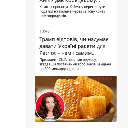
АМКУ дав Корецькому
поради щодо зниження цін
Комітет пропонує Кабміну переглянути
податки на пальне через світову кризу
на пальне
нафтопродуктів.
10:48
Трамп відповів, чи надумає
давати Україні ракети для
Patriot – нам і самим
потрібні
Президент США пояснив відмову,
згадавши постачання зброї часів Байдена
на 300 мільярдів доларів