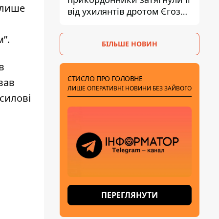
 лише
від ухилянтів дротом Єгоза,
який вбиває диких тварин -
правозахисники бʼють на
м”.
БІЛЬШЕ НОВИН
сполох
в
СТИСЛО ПРО ГОЛОВНЕ
вав
ЛИШЕ ОПЕРАТИВНІ НОВИНИ БЕЗ ЗАЙВОГО
 силові
ПЕРЕГЛЯНУТИ