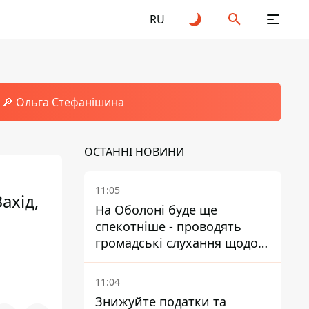
RU
🔎 Ольга Стефанішина
ОСТАННІ НОВИНИ
11:05
ахід,
На Оболоні буде ще
спекотніше - проводять
громадські слухання щодо
храму УГКЦ на Північній
11:04
Знижуйте податки та