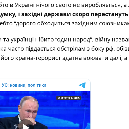
то в Україні нічого свого не виробляється, а
думку, і західні держави скоро перестануть
чебто “дорого обходиться західним союзника
 та українці нібито “один народ”, війну назва
ка часто піддається обстрілам з боку рф, обіз
 його країна-терорист здатна воювати далі, а