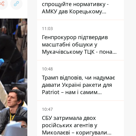
спрощуйте нормативку -
АМКУ дав Корецькому
поради щодо зниження цін
на пальне
11:03
Генпрокурор підтвердив
масштабні обшуки у
Мукачівському ТЦК - понад
1,5 тисячі списаних з
військового обліку за
10:48
хабарі
Трамп відповів, чи надумає
давати Україні ракети для
Patriot – нам і самим
потрібні
10:47
СБУ затримала двох
російських агентів у
Миколаєві – коригували