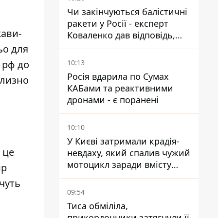
Чи закінчуються балістичні
ракети у Росії - експерт
жави-
Коваленко дав відповідь,
яка навряд чи сподобається
ьо для
українцям
10:13
 рф до
Росія вдарила по Сумах
близно
КАБами та реактивними
дронами - є поранені
10:10
У Києві затримали крадія-
 це
невдаху, який спалив чужий
мотоцикл заради вмісту
ир
багажника
очуть
09:54
Тиса обміліла,
прикордонники затягнули її