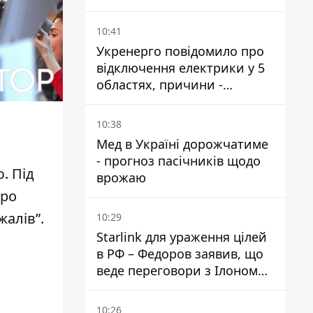
удари по місту
10:41
Укренерго повідомило про
відключення електрики у 5
областях, причини -
обстріли та спека
10:38
Мед в Україні дорожчатиме
- прогноз пасічників щодо
ю
. Під
врожаю
про
жалів”.
10:29
Starlink для ураження цілей
в РФ – Федоров заявив, що
веде переговори з Ілоном
Маском
10:26