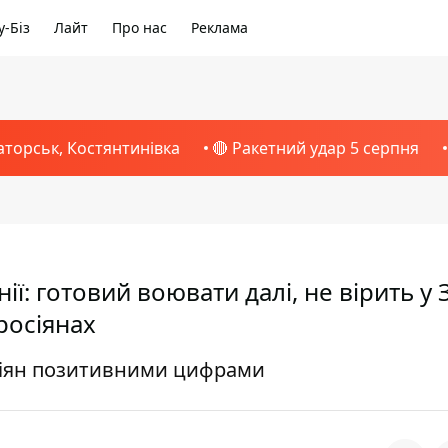
-Біз
Лайт
Про нас
Реклама
аторськ, Костянтинівка
🔴 Ракетний удар 5 серпня
ії: готовий воювати далі, не вірить у З
росіянах
сіян позитивними цифрами