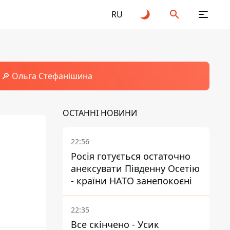
RU
🔎 Ольга Стефанішина
ОСТАННІ НОВИНИ
22:56
Росія готується остаточно
анексувати Південну Осетію
- країни НАТО занепокоєні
22:35
Все скінчено - Усик