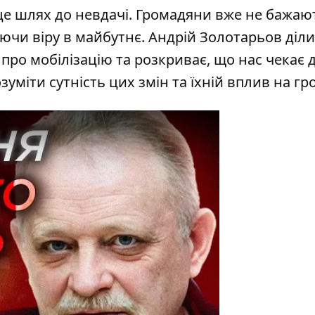
 це шлях до невдачі. Громадяни вже не бажаю
аючи віру в майбутнє. Андрій Золотарьов діл
про мобілізацію та розкриває, що нас чекає д
уміти сутність цих змін та їхній вплив на гр