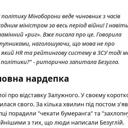
ву політику Міноборони веде чиновник з часів
одним міністром за весь період війни! І навіть
езамінний «риг». Вже писала про це. Говорила
ступниками, наголошуючи, що мова не про
о який HR та рейтингову систему в ЗСУ тоді 
ї політики?" - риторично запитала Безугла.
овна нардепка
ої про відставку Залужного. У своєму коротк
билася свого. За кілька хвилин під постом з'я
пці порадили "чекати бумеранга" та "
захлопн
тойнішими з тих, що люди написали Безуглій.