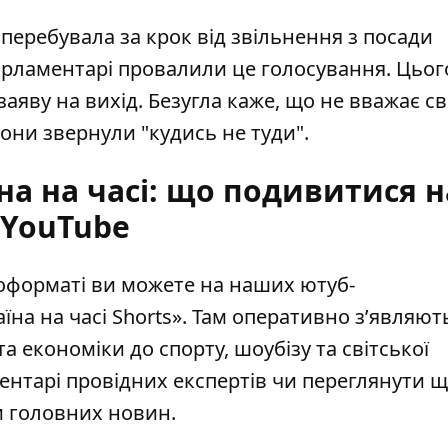
а
перебувала за крок від звільнення з посади
парламентарі провалили це голосування. Цьог
 заяву на вихід
. Безугла каже, що не вважає св
они звернули "кудись не туди".
на на часі: що подивитися н
YouTube
еоформаті ви можете на наших ютуб-
їна на часі Shorts»
. Там оперативно зʼявляют
та економіки до спорту, шоубізу та світської
ентарі провідних експертів чи переглянути щ
и головних новин.