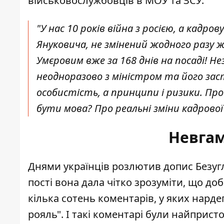
військовослужбовців в МОУ та ЗСУ.
"У нас 10 років війна з росією, а кадро
Януковича, не змінений жодного разу ж
Умєровим вже за 168 днів на посаді! Н
неодноразово з міністром та його за
особистість, а принципи і ризики. Пр
бути мова? Про реальні зміни кадрово
Невгам
Днями українців розлютив допис Безугл
пості вона дала чітко зрозуміти, що до
кілька сотень коментарів, у яких нарде
рояль
". І такі коментарі були найприс