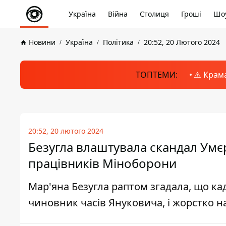
Україна
Війна
Столиця
Гроші
Шоу
Новини
Україна
Політика
20:52, 20 Лютого 2024
ТОПТЕМИ:
⚠️ Крам
20:52, 20 лютого 2024
Безугла влаштувала скандал Умє
працівників Міноборони
Мар'яна Безугла раптом згадала, що к
чиновник часів Януковича, і жорстко н