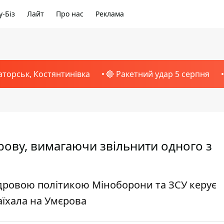
-Біз
Лайт
Про нас
Реклама
аторськ, Костянтинівка
🔴 Ракетний удар 5 серпня
рову, вимагаючи звільнити одного з
адровою політикою Міноборони та ЗСУ керує
аїхала на Умєрова