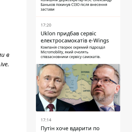
Баньков покинув СІЗО після внесення
застави
17:20
Uklon придбав сервіс
електросамокатів e-Wings
Компанія створює окремий підрозділ
Micromobility, який очолять
ми в
співзасновники сервісу самокатів.
ive
.
17:14
Путін хоче вдарити по