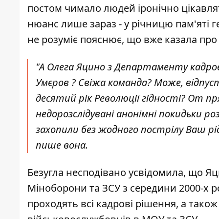
постом
чимало людей іронічно цікавлят
нюанс лише зараз - у річницю пам'яті ге
не розуміє пояснює, що вже казала про ц
"А Олега Яцино з Департаменту кадров
Умєров ? Свіжа команда? Може, відпус
десятий рік Революції гідності? От пр
недорозслідувані анонімні покидьки ро
захопили без жодного пострілу Ваш рі
пише вона.
Безугла несподівано усвідомила, що Я
Міноборони та ЗСУ з середини 2000-х р
проходять всі кадрові рішення, а також 