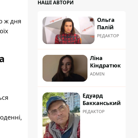
НАШІ АВТОРИ
Ольга
о ж дня
Палій
оїх
РЕДАКТОР
а
Ліна
Кіндратюк
ADMIN
Едуард
ься
Бакканський
РЕДАКТОР
оденні,