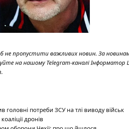
об не пропустити важливих новин. За новина
куйте на нашому Telegram-каналі
Інформатор L
т
.
в головні потреби ЗСУ на тлі виводу військ
коаліції дронів
ром оборони Чехії: про що йшлося