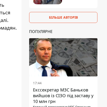
ть
иться
БІЛЬШЕ АВТОРІВ
алі.
омадян.
ПОПУЛЯРНЕ
17:44
Екссекретар МЗС Баньков
вийшов із СІЗО під заставу у
10 млн грн
Колишній держсекретар МЗС Олександр