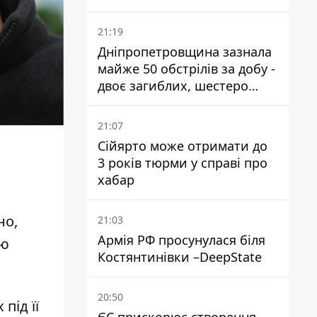
21:19
Дніпропетровщина зазнала
майже 50 обстрілів за добу -
двоє загиблих, шестеро
постраждалих
21:07
Сійярто може отримати до
3 років тюрми у справі про
хабар
но,
21:03
Армія РФ просунулася біля
ою
Костянтинівки –DeepState
20:50
під її