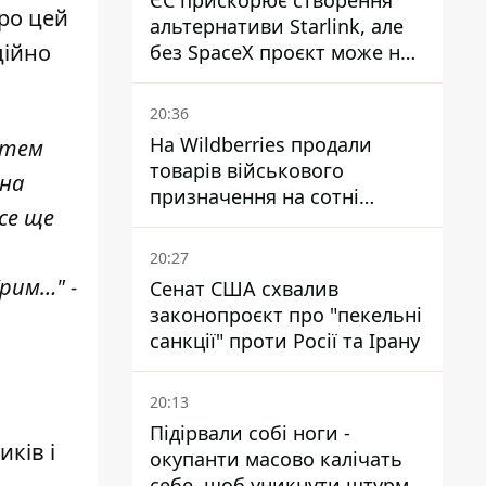
ЄС прискорює створення
ро цей
альтернативи Starlink, але
ційно
без SpaceX проєкт може не
обійтися
20:36
На Wildberries продали
стем
товарів військового
 на
призначення на сотні
все ще
мільйонів, але удари ЗСУ
змінили ситуацію
20:27
рим…" -
Сенат США схвалив
законопроєкт про "пекельні
санкції" проти Росії та Ірану
20:13
Підірвали собі ноги -
иків і
окупанти масово калічать
себе, щоб уникнути штурмів