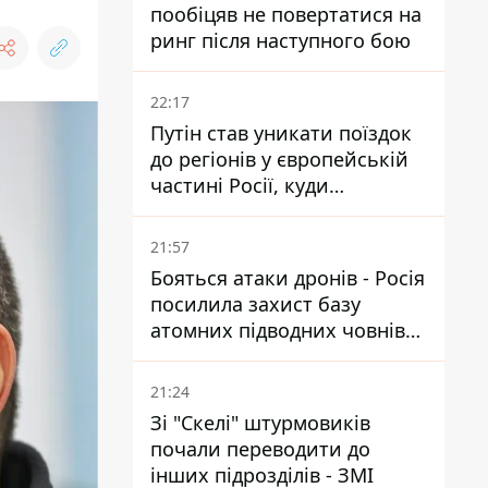
пообіцяв не повертатися на
ринг після наступного бою
22:17
Путін став уникати поїздок
до регіонів у європейській
частині Росії, куди
регулярно долітають дрони
21:57
Бояться атаки дронів - Росія
посилила захист базу
атомних підводних човнів
за 7400 км від України
21:24
Зі "Скелі" штурмовиків
почали переводити до
інших підрозділів - ЗМІ