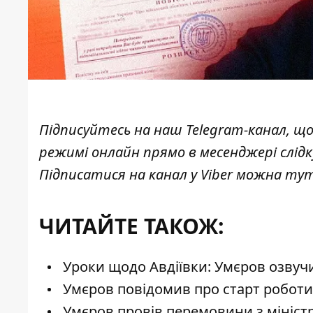
Підписуйтесь на наш
Telegram-канал
, щ
режимі онлайн прямо в месенджері слід
Підписатися на канал у Viber можна
ту
ЧИТАЙТЕ ТАКОЖ:
Уроки щодо Авдіївки: Умєров озвучи
Умєров повідомив про старт роботи 
Умєров провів перемовини з мініст