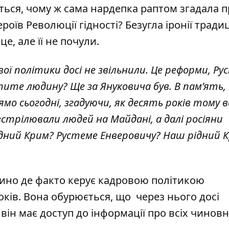
ься, чому ж сама нардепка раптом згадала п
роїв Революції гідності? Безугла іронії тради
е, але її не почули.
ої політики досі не звільнили. Це реформи, Ру
тите людину? Ще за Януковича був. В памʼять,
ямо сьогодні, згадуючи, як десять років тому 
зстрілювали людей на Майдані, а далі росіяни
дний Крим? Рустеме Енверовичу? Наш рідний К
цино де факто керує кадровою політикою
оків. Вона обурюється, що через нього досі
він має доступ до інформації про всіх чиновн