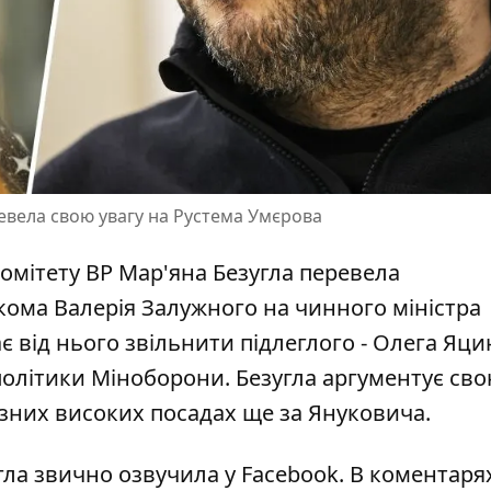
евела свою увагу на Рустема Умєрова
омітету ВР Мар'яна Безугла перевела
вкома Валерія Залужного
на чинного міністра
 від нього звільнити підлеглого - Олега Яци
політики Міноборони. Безугла аргументує св
ізних високих посадах ще за Януковича.
а звично озвучила у Facebook. В коментарях 