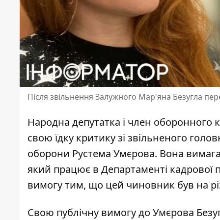
Після звільнення Залужного Мар'яна Безугла пер
Народна депутатка і член оборонного к
свою їдку
критику зі звільненого голо
оборони Рустема Умєрова. Вона вимагає
який працює в Департаменті кадрової 
вимогу тим, що цей чиновник був на р
Свою публічну вимогу до Умєрова Безугл