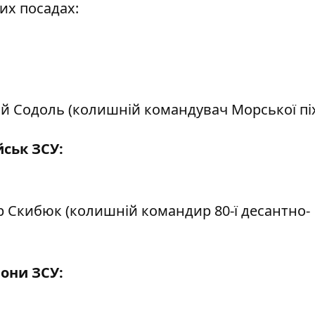
их посадах:
й Содоль (колишній командувач Морської пі
ськ ЗСУ:
р Скибюк (колишній командир 80-ї десантно-
они ЗСУ: