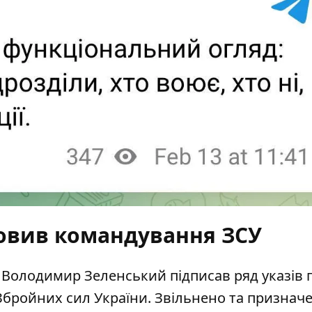
овив командування ЗСУ
и Володимир Зеленський підписав
ряд указів 
бройних сил України. Звільнено та признач