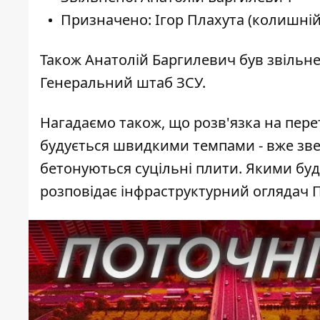
Призначено: Ігор Плахута (колишні
Також Анатолій Баргилевич був звільн
Генеральний штаб ЗСУ.
Нагадаємо також, що розв'язка на пере
будується швидкими темпами - вже зв
бетонуються суцільні плити. Якими буду
розповідає інфраструктурний оглядач