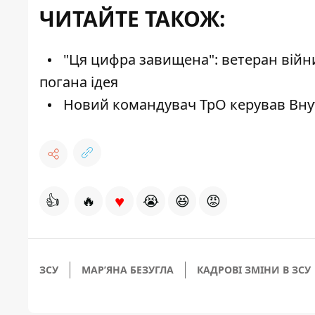
ЧИТАЙТЕ ТАКОЖ:
"Ця цифра завищена": ветеран війни 
погана ідея
Новий командувач ТрО керував Внут
♥
👍
🔥
😭
😆
😡
ЗСУ
МАРʼЯНА БЕЗУГЛА
КАДРОВІ ЗМІНИ В ЗСУ