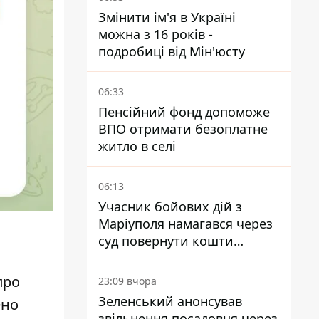
Змінити ім'я в Україні
можна з 16 років -
подробиці від Мін'юсту
06:33
Пенсійний фонд допоможе
ВПО отримати безоплатне
житло в селі
06:13
Учасник бойових дій з
Маріуполя намагався через
суд повернути кошти
субсидії з рахунку в
Ощадбанку - яким було
про
23:09 вчора
рішення
Зеленський анонсував
ено
звільнення посадовця через