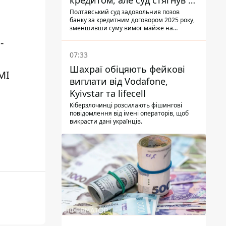
кредитом, але суд стягнув з
боржниці лише 22 тис. грн
Полтавський суд задовольнив позов
банку за кредитним договором 2025 року,
зменшивши суму вимог майже на
третину
-
07:33
Шахраї обіцяють фейкові
МІ
виплати від Vodafone,
Kyivstar та lifecell
Кіберзлочинці розсилають фішингові
повідомлення від імені операторів, щоб
викрасти дані українців.