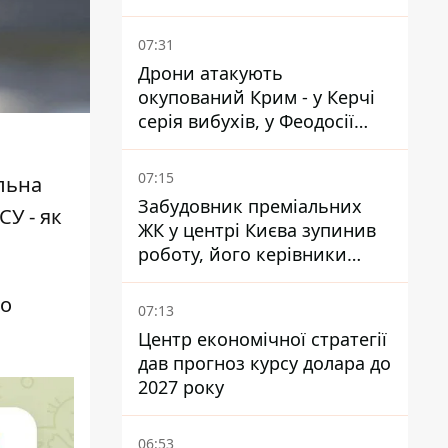
07:31
Дрони атакують
окупований Крим - у Керчі
серія вибухів, у Феодосії
пожежа
07:15
льна
Забудовник преміальних
СУ - як
ЖК у центрі Києва зупинив
роботу, його керівники
втекли з України - Bihus.info
що
07:13
Центр економічної стратегії
дав прогноз курсу долара до
2027 року
06:53