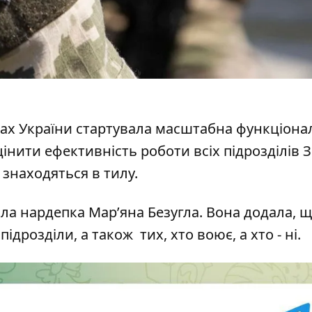
ах України стартувала
масштабна функціона
цінити ефективність роботи всіх підрозділів З
 знаходяться в тилу.
ла нардепка Мар’яна Безугла. Вона додала, 
ідрозділи, а також тих, хто воює, а хто - ні.