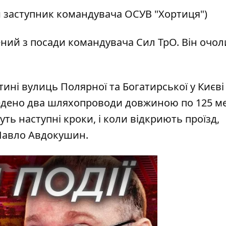
й заступник командувача ОСУВ "Хортиця")
ений з посади командувача Сил ТрО. Він очол
тині вулиць Полярної та Богатирської у Києві
едено два шляхопроводи довжиною по 125 ме
ть наступні кроки, і коли відкриють проїзд,
 Павло Авдокушин.