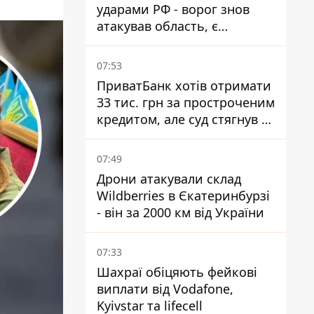
ударами РФ - ворог знов
атакував область, є
руйнування та пожежі
07:53
ПриватБанк хотів отримати
33 тис. грн за простроченим
кредитом, але суд стягнув з
боржниці лише 22 тис. грн
07:49
Дрони атакували склад
Wildberries в Єкатеринбурзі
- він за 2000 км від України
07:33
Шахраї обіцяють фейкові
виплати від Vodafone,
Kyivstar та lifecell