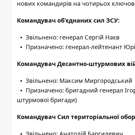
нових командирів на чотирьох ключов
Командувач об'єднаних сил ЗСУ:
Звільнено: генерал Сергій Наєв
Призначено: генерал-лейтенант Юрі
Командувач Десантно-штурмових вій
Звільнено: Максим Миргородський
Призначено: бригадний генерал Іго
штурмової бригади)
Командувач Сил територіальної обор
Звільнено: Анатолій Баргилевич