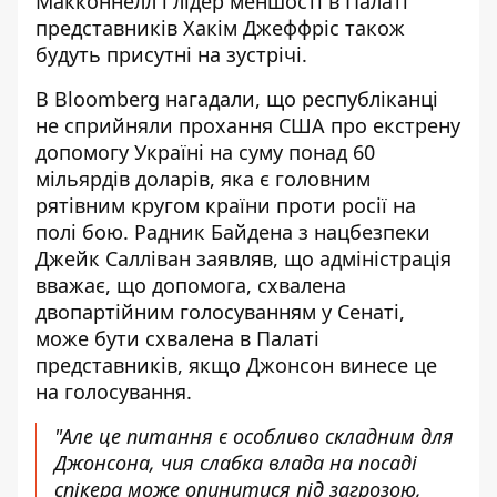
Макконнелл і лідер меншості в Палаті
представників Хакім Джеффріс також
будуть присутні на зустрічі.
В Bloomberg нагадали, що республіканці
не сприйняли прохання США про екстрену
допомогу Україні на суму понад 60
мільярдів доларів, яка є головним
рятівним кругом країни проти росії на
полі бою. Радник Байдена з нацбезпеки
Джейк Салліван заявляв, що адміністрація
вважає, що допомога, схвалена
двопартійним голосуванням у Сенаті,
може бути схвалена в Палаті
представників, якщо Джонсон винесе це
на голосування.
"Але це питання є особливо складним для
Джонсона, чия слабка влада на посаді
спікера може опинитися під загрозою,