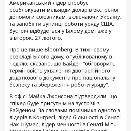
Американський лідер спробує
розблокувати
мільярди доларів екстреної
допомоги союзникам
, включаючи Україну,
та запобігти зупинці роботи уряду США.
Зустріч відбудеться у Білому домі вже у
вівторок, 27 лютого.
Про це пише Bloomberg. В тижневому
розкладі Білого дому
, опублікованому в
неділю, сказано, що Байден "обговорить
терміновість ухвалення двопартійного
додаткового документа про національну
безпеку та збереження роботи уряду".
В офісі Майка Джонсона підтвердили, що
спікер буде присутнім на зустрічі з
Байденом. За словами помічника одного з
лідерів в Конгресі, лідер більшості в Сенаті
Чак Шумер, лідер меншості в Сенаті Мітч