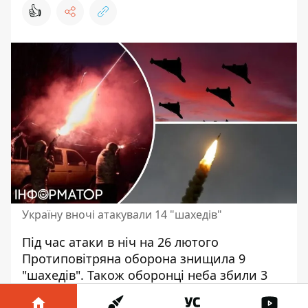
👍
Україну вночі атакували 14 "шахедів"
Під час
атаки в ніч на 26 лютого
Протиповітряна оборона знищила 9
"шахедів". Також оборонці неба збили 3
ракети Х-59. Сили ППО працювали у