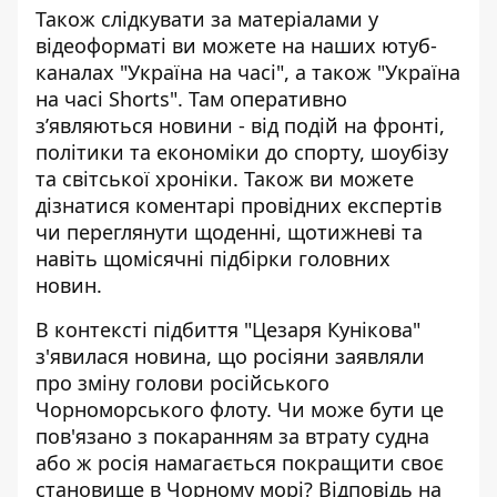
Також слідкувати за матеріалами у
відеоформаті ви можете на наших ютуб-
каналах
"Україна на часі"
, а також
"Україна
на часі Shorts"
. Там оперативно
зʼявляються новини - від подій на фронті,
політики та економіки до спорту, шоубізу
та світської хроніки. Також ви можете
дізнатися коментарі провідних експертів
чи переглянути щоденні, щотижневі та
навіть щомісячні підбірки головних
новин.
В контексті підбиття "Цезаря Кунікова"
з'явилася новина, що росіяни заявляли
про зміну голови російського
Чорноморського флоту. Чи може бути це
пов'язано з покаранням за втрату судна
або ж росія намагається покращити своє
становище в Чорному морі? Відповідь на