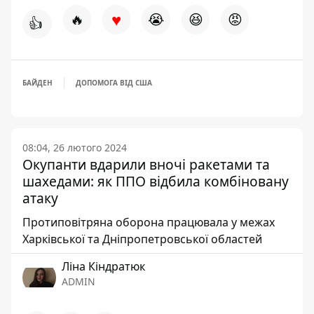
♥
🔥
😭
😆
😡
👍
БАЙДЕН
ДОПОМОГА ВІД США
08:04, 26 лютого 2024
Окупанти вдарили вночі ракетами та
шахедами: як ППО відбила комбіновану
атаку
Протиповітряна оборона працювала у межах
Харківської та Дніпропетровської областей
Ліна Кіндратюк
ADMIN