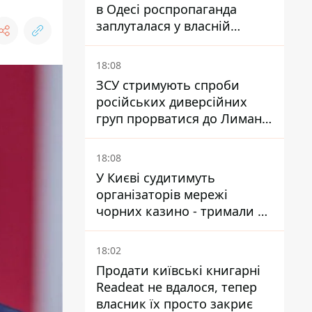
в Одесі роспропаганда
заплуталася у власній
брехні
18:08
ЗСУ стримують спроби
російських диверсійних
груп прорватися до Лимана
- Трегубов
18:08
У Києві судитимуть
організаторів мережі
чорних казино - тримали 39
закладів
18:02
Продати київські книгарні
Readeat не вдалося, тепер
власник їх просто закриє