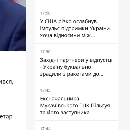
17:58
У США різко ослабнув
імпульс підтримки України.
хоча відносини між
Зеленським і Трампом
донедавна покращувалися -
17:50
The Atlantic
Західні партнери у відпустці
- Україну буквально
зрадили з ракетами до
Patriot - експерт Мусієнко
ився,
17:45
Ексначальника
Мукачівського ТЦК Пільгуя
та його заступника
ретар
відправили в СІЗО без
права застави – журналіст
17:44