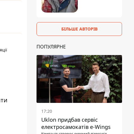
БІЛЬШЕ АВТОРІВ
ПОПУЛЯРНЕ
яції
ати
17:20
Uklon придбав сервіс
електросамокатів e-Wings
Компанія створює окремий підрозділ