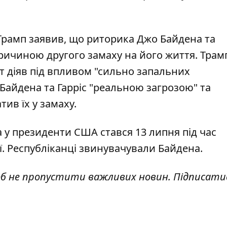
Трамп заявив, що риторика Джо Байдена та
ричиною другого замаху на його життя. Трам
т діяв під впливом "сильно запальних
Байдена та Гарріс "реальною загрозою" та
тив їх у замаху
.
а у президенти США стався
13 липня під час
ї
. Республіканці
звинувачували Байдена
.
об не пропустити важливих новин. Підписати