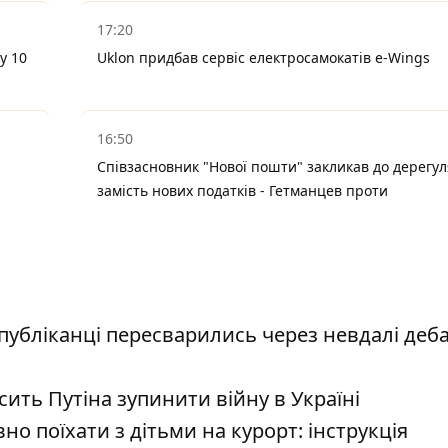
17:20
у 10
Uklon придбав сервіс електросамокатів e-Wings
16:50
Співзасновник "Нової пошти" закликав до дерегул
замість нових податків - Гетманцев проти
спубліканці пересварились через невдалі деб
сить Путіна зупинити війну в Україні
о поїхати з дітьми на курорт: інструкція