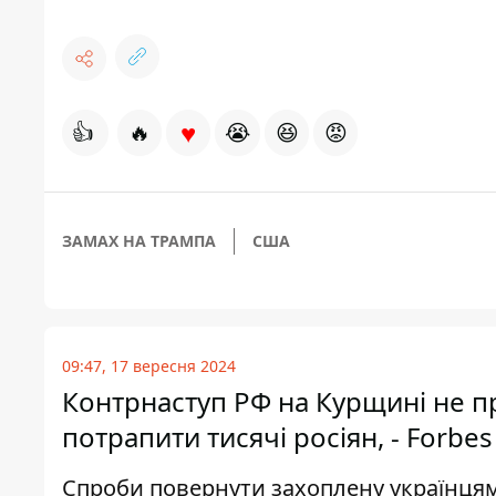
♥
👍
🔥
😭
😆
😡
ЗАМАХ НА ТРАМПА
США
09:47, 17 вересня 2024
Контрнаступ РФ на Курщині не пр
потрапити тисячі росіян, - Forbes
Спроби повернути захоплену українцям