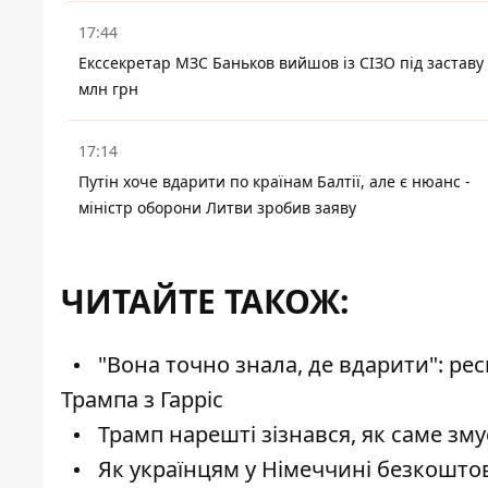
17:44
Екссекретар МЗС Баньков вийшов із СІЗО під заставу 
млн грн
17:14
Путін хоче вдарити по країнам Балтії, але є нюанс -
міністр оборони Литви зробив заяву
ЧИТАЙТЕ ТАКОЖ:
"Вона точно знала, де вдарити": ре
Трампа з Гарріс
Трамп нарешті зізнався, як саме зму
Як українцям у Німеччині безкоштовн