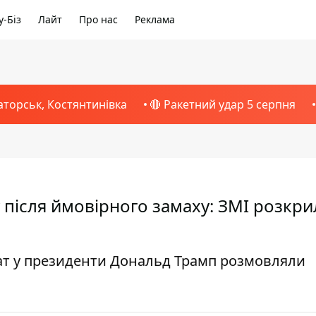
-Біз
Лайт
Про нас
Реклама
аторськ, Костянтинівка
🔴 Ракетний удар 5 серпня
 після ймовірного замаху: ЗМІ розкри
т у президенти Дональд Трамп розмовляли