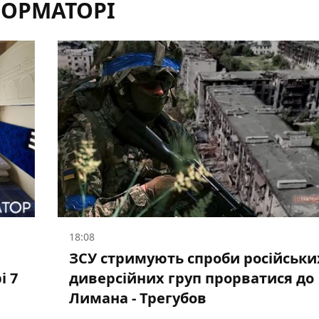
ФОРМАТОРІ
18:08
ЗСУ стримують спроби російськи
і 7
диверсійних груп прорватися до
Лимана - Трегубов