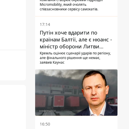
Micromobility, який очолять
співзасновники сервісу самокатів.
17:14
Путін хоче вдарити по
країнам Балтії, але є нюанс -
міністр оборони Литви
зробив заяву
Кремль оцінює сценарії ударів по регіону,
але фінального рішення ще немає,
заявив Каунас
16:50