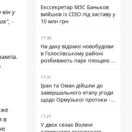
Екссекретар МЗС Баньков
він у
вийшов із СІЗО під заставу у
к", -
10 млн грн
17:36
На даху відомої новобудови
в Голосіївському районі
рампа.
розбивають парк площею в
в
гектар
17:31
Іран та Оман дійшли до
завершального етапу угоди
щодо Ормузької протоки -
укладення залежить від
вже
зняття блокади США
17:27
я в
У двох селах Волині
не
завершили ексгумацію