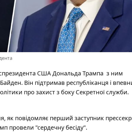
дента
кспрезидента США Дональда Трампа
з ним
айден. Він підтримав республіканця і впевн
олітики про захист з боку Секретної служби.
ня, як повідомляє перший заступник прессек
рамп
провели "сердечну бесіду"
.