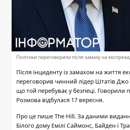
Політики переговорили після замаху на експрези
Після інциденту із
замахом на життя е
переговорив чинний лідер Штатів Джо Б
що той перебуває у безпеці. Говорили п
Розмова відбулася 17 вересня.
Про це пише The Hill. За даними видан
Білого дому Емілі Саймонс, Байден і Т