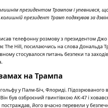
лишнім президентом Трампом і упевнився, що 
 і колишній президент Трамп подякував за дзвіно
описав телефонну розмову з президентом Джо
є The Hill, посилаючись на слова Дональда Т
вному стосувалося питань безпеки та заході
.
замах на Трампа
я гольфу у Палм-Біч, Флориді. Підозрюваного
. Він був озброєний гвинтівкою АК-47 і ховавс
не постраждав, його вчасно перевели у безпеч