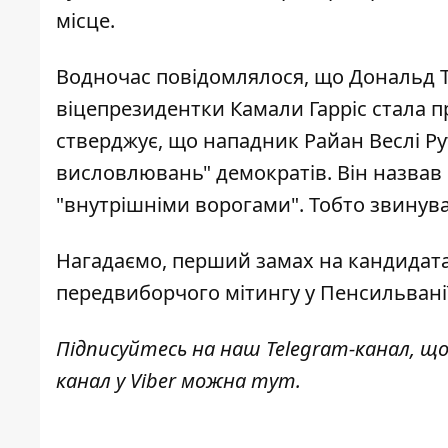
місце.
Водночас повідомлялося, що Дональд 
віцепрезидентки Камали Гарріс стала п
стверджує, що нападник Райан Веслі Ру
висловлювань" демократів. Він назвав 
"внутрішніми ворогами". Тобто
звинува
Нагадаємо, перший замах на кандидат
передвиборчого мітингу у Пенсильвані
Підписуйтесь на наш
Telegram-канал
, щ
канал у Viber можна
тут
.