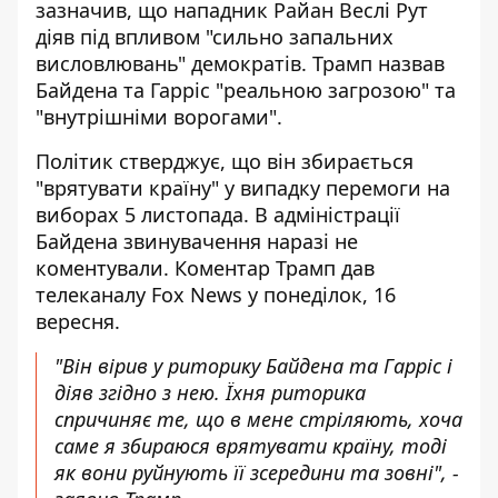
зазначив, що нападник Райан Веслі Рут
діяв під впливом "сильно запальних
висловлювань" демократів. Трамп назвав
Байдена та Гарріс "реальною загрозою" та
"внутрішніми ворогами".
Політик стверджує, що він
збирається
"врятувати країну"
у випадку перемоги на
виборах 5 листопада. В адміністрації
Байдена звинувачення наразі не
коментували. Коментар Трамп дав
телеканалу Fox News у понеділок, 16
вересня.
"Він вірив у риторику Байдена та Гарріс і
діяв згідно з нею. Їхня риторика
спричиняє те, що в мене стріляють, хоча
саме я збираюся врятувати країну, тоді
як вони руйнують її зсередини та зовні", -