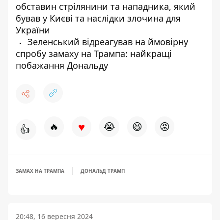
обставин стрілянини та нападника, який
бував у Києві та наслідки злочина для
України
Зеленський відреагував на ймовірну
спробу замаху на Трампа: найкращі
побажання Дональду
♥
🔥
😭
😆
😡
👍
ЗАМАХ НА ТРАМПА
ДОНАЛЬД ТРАМП
20:48, 16 вересня 2024