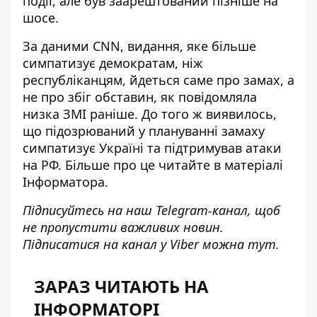
події, але був заарештований пізніше на
шосе.
За даними CNN, видання, яке більше
симпатизує демократам, ніж
республіканцям,
йдеться саме про замах
, а
не про збіг обставин, як повідомляла
низка ЗМІ раніше. До того ж виявилось,
що підозрюваний у плануванні замаху
симпатизує Україні та підтримував атаки
на РФ. Більше про це
читайте в матеріалі
Інформатора
.
Підписуйтесь на наш
Telegram-канал
, щоб
не пропустити важливих новин.
Підписатися на канал у Viber можна
тут
.
ЗАРАЗ ЧИТАЮТЬ НА
ІНФОРМАТОРІ