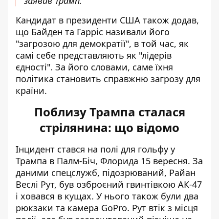
заявив Трамп.
Кандидат в президенти США також додав,
що Байден та Гарріс називали його
"загрозою для демократії", в той час, як
самі себе представляють як "лідерів
єдності". За його словами, саме їхня
політика становить справжню загрозу для
країни.
Поблизу Трампа сталася
стрілянина: що відомо
Інцидент стався на полі для гольфу у
Трампа в Палм-Біч, Флорида 15 вересня. За
даними спецслужб, підозрюваний, Райан
Веслі Рут, був озброєний гвинтівкою АК-47
і ховався в кущах. У нього також були два
рюкзаки та камера GoPro. Рут втік з місця