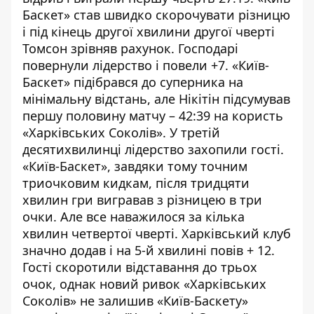
Баскет» став швидко скорочувати різницю
і під кінець другої хвилини другої чверті
Томсон зрівняв рахунок. Господарі
повернули лідерство і повели +7. «Київ-
Баскет» підібрався до суперника на
мінімальну відстань, але Нікітін підсумував
першу половину матчу – 42:39 на користь
«Харківських Соколів». У третій
десятихвилинці лідерство захопили гості.
«Київ-Баскет», завдяки тому точним
триочковим кидкам, після тридцяти
хвилин гри вигравав з різницею в три
очки. Але все наважилося за кілька
хвилин четвертої чверті. Харківський клуб
значно додав і на 5-й хвилині повів + 12.
Гості скоротили відставання до трьох
очок, однак новий ривок «Харківських
Соколів» не залишив «Київ-Баскету»