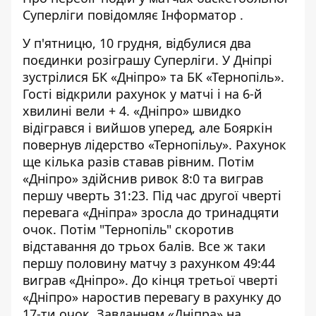
Суперліги
повідомляє
Інформатор
.
У п'ятницю, 10 грудня, відбулися два
поєдинки розіграшу Суперліги. У Дніпрі
зустрілися БК «Дніпро» та БК «Тернопіль».
Гості відкрили рахунок у матчі і на 6-й
хвилині вели + 4. «Дніпро» швидко
відігрався і вийшов уперед, але Бояркін
повернув лідерство «Тернопільу». Рахунок
ще кілька разів ставав рівним. Потім
«Дніпро» здійснив ривок 8:0 та виграв
першу чверть 31:23. Під час другої чверті
перевага «Дніпра» зросла до тринадцяти
очок. Потім "Тернопіль" скоротив
відставання до трьох балів. Все ж таки
першу половину матчу з рахунком 49:44
виграв «Дніпро». До кінця третьої чверті
«Дніпро» наростив перевагу в рахунку до
17-ти очок. Завданням «Дніпра» на