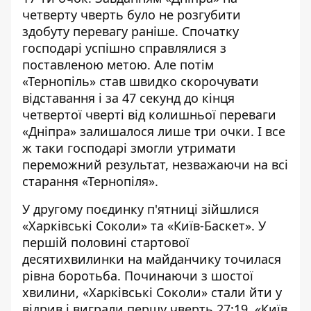
четверту чверть було не розгубити
здобуту перевагу раніше. Спочатку
господарі успішно справлялися з
поставленою метою. Але потім
«Тернопіль» став швидко скорочувати
відставання і за 47 секунд до кінця
четвертої чверті від колишньої переваги
«Дніпра» залишалося лише три очки. І все
ж таки господарі змогли утримати
переможний результат, незважаючи на всі
старання «Тернопіля».
У другому поєдинку п'ятниці зійшлися
«Харківські Соколи» та «Київ-Баскет». У
першій половині стартової
десятихвилинки на майданчику точилася
рівна боротьба. Починаючи з шостої
хвилини, «Харківські Соколи» стали йти у
відрив і виграли першу чверть 27:19. «Київ