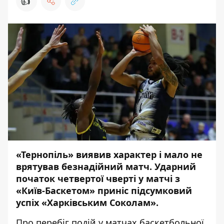
👍
«Тернопіль» виявив характер і мало не
врятував безнадійний матч. Ударний
початок четвертої чверті у матчі з
«Київ-Баскетом» приніс підсумковий
успіх «Харківським Соколам».
Про перебіг подій у матчах баскетбольної