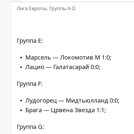
Лига Европы. Группы A-D
Группа E:
Марсель — Локомотив М 1:0;
Лацио — Галатасарай 0:0;
Группа F:
Лудогорец — Мидтьюлланд 0:0;
Брага — Црвена Звезда 1:1;
Группа G: