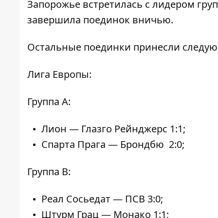
Запорожье встретилась с лидером гру
завершила поединок вничью
.
Остальные поединки принесли следую
Лига Европы:
Группа А:
Лион — Глазго Рейнджерс 1:1;
Спарта Прага — Брондбю 2:0;
Группа В:
Реал Сосьедат — ПСВ 3:0;
Штурм Грац — Монако 1:1;