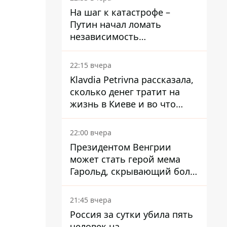
На шаг к катастрофе –
Путин начал ломать
независимость
собственного Центробанка,
заставив снизить базовую
22:15 вчера
ставку
Klavdia Petrivna рассказала,
сколько денег тратит на
жизнь в Киеве и во что
вкладывает миллионы
22:00 вчера
Президентом Венгрии
может стать герой мема
Гарольд, скрывающий боль
– он возглавил народное
голосование
21:45 вчера
Россия за сутки убила пять
человек на