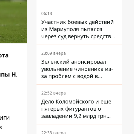
06:13
Участник боевых действий
из Мариуполя пытался
через суд вернуть средства
субсидии со счета в
Ощадбанке – каким было
23:09 вчера
ота
решение
Зеленский анонсировал
увольнение чиновника из-
ппы Н.
за проблем с водой в
Марганце
22:52 вчера
Дело Коломойского и еще
пятерых фигурантов о
завладении 9,2 млрд грн
Лиги
ПриватБанка направили в
в
суд
22:33 вчера