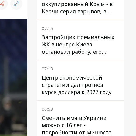
оккупированный Крым - в
Керчи серия взрывов, в
Феодосии пожар
07:15
Застройщик премиальных
ЖК в центре Киева
остановил работу, его
руководители сбежали из
Украины - Bihus.info
07:13
Центр экономической
стратегии дал прогноз
курса доллара к 2027 году
06:53
Сменить имя в Украине
можно с 16 лет -
подробности от Минюста