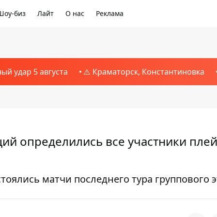
Шоу-биз
Лайт
О нас
Реклама
ный удар 5 августа
⚠️ Краматорск, Константиновка
ций определились все участники плей
тоялись матчи последнего тура группового э