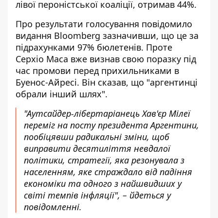
лівої пероністської коаліції, отримав 44%.
Про результати голосування повідомило
видання Bloomberg зазначивши, що це
за
підрахунками 97% бюлетенів
. Проте
Серхіо Маса вже визнав свою поразку під
час промови перед прихильниками в
Буенос-Айресі. Він сказав, що "аргентинці
обрали інший шлях".
"Аутсайдер-лібертаріанець Хав'єр Мілеї
переміг на посту президента Аргентини,
пообіцявши радикальні зміни, щоб
виправити десятиліття невдалої
політики, стратегії, яка резонувала з
населенням, яке страждало від падіння
економіки та одного з найшвидших у
світі темпів інфляції", – йдеться у
повідомленні.