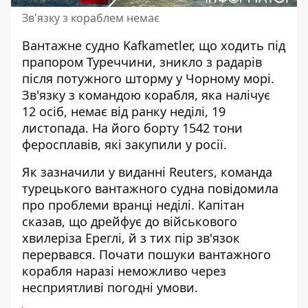
Зв'язку з кораблем немає
Вантажне судно Kafkametler, що ходить під
прапором Туреччини, зникло з радарів
після потужного шторму у Чорному морі
.
Зв'язку з командою корабля, яка налічує
12 осіб, немає від ранку неділі, 19
листопада. На його борту 1542 тони
феросплавів, які закупили у росії.
Як зазначили у виданні Reuters, команда
турецького вантажного судна
повідомила
про проблеми вранці неділі
. Капітан
сказав, що дрейфує до військового
хвилеріза Ереглі, й з тих пір зв'язок
перервався. Почати пошуки вантажного
корабля наразі неможливо через
несприятливі погодні умови.