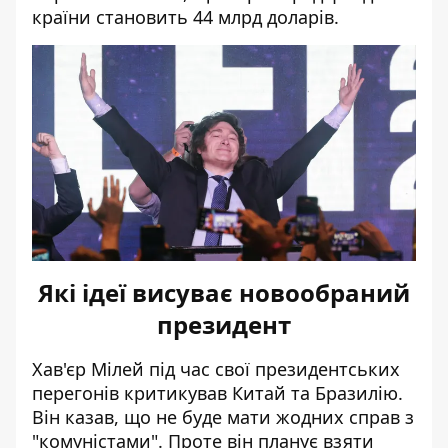
країни становить 44 млрд доларів.
Які ідеї висуває новообраний
президент
Хав'єр Мілей під час свої президентських
перегонів критикував Китай та Бразилію.
Він казав, що не буде мати жодних справ з
"комуністами". Проте він планує взяти