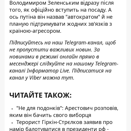
Володимиром Зеленським відразу після
того, як офіційно вступить на посаду. А
ось путіна він назвав "автократом" й не
планую підтримувати жодних зв'язків з
країною-агресором.
Підписуйтесь на наш
Telegram-канал
, щоб
не пропустити важливих новин. За
новинами в режимі онлайн прямо в
месенджері слідкуйте на нашому Telegram-
каналі
Інформатор Live
. Підписатися на
канал у Viber можна
тут
.
ЧИТАЙТЕ ТАКОЖ:
"Не для подонків": Арестович розповів,
яким він бачить свого виборця
Терорист Гіркін-Стрєлков заявив про
намір балотуватися в президенти рф -