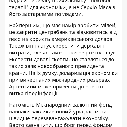
надали перевагу прихильнику "шокової
терапії" для економіки, а не Серхіо Маса з
його застарілими поглядами.
Найпершим, що має намір зробити Мілей,
це закрити центрабанк та відмовитись від
песо на користь американського долара.
Також він планує скоротити державні
витрати, але як саме, поки не розголошує.
Експерти доволі скептично ставляться до
таких заяв новообраного президента
країни. На їх думку, доларизація економіки
при вичерпаних міжнародних резервах
Аргентини може привести до нового
витка гіперінфляції.
Натомість Міжнародний валютний фонд
навпаки закликав новий уряд якомога
швидше перезавантажувати економіку.
Варто зазначити, що борг перед фондом