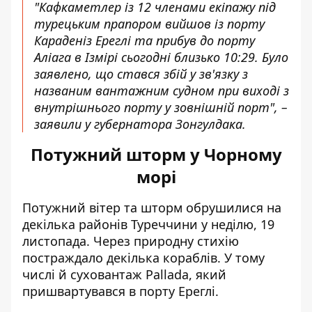
"Кафкаметлер із 12 членами екіпажу під
турецьким прапором вийшов із порту
Караденіз Ереглі та прибув до порту
Аліага в Ізмірі сьогодні близько 10:29. Було
заявлено, що стався збій у зв'язку з
названим вантажним судном при виході з
внутрішнього порту у зовнішній порт", –
заявили у губернатора Зонгулдака.
Потужний шторм у Чорному
морі
Потужний вітер та шторм обрушилися на
декілька районів Туреччини у неділю, 19
листопада. Через природну стихію
постраждало декілька кораблів. У тому
числі й суховантаж Pallada, який
пришвартувався в порту Ереглі.