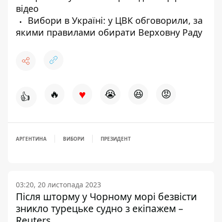
відео
Вибори в Україні: у ЦВК обговорили, за
якими правилами обирати Верховну Раду
♥
🔥
😭
😆
😡
👍
АРГЕНТИНА
ВИБОРИ
ПРЕЗИДЕНТ
03:20, 20 листопада 2023
Після шторму у Чорному морі безвісти
зникло турецьке судно з екіпажем –
Reuters