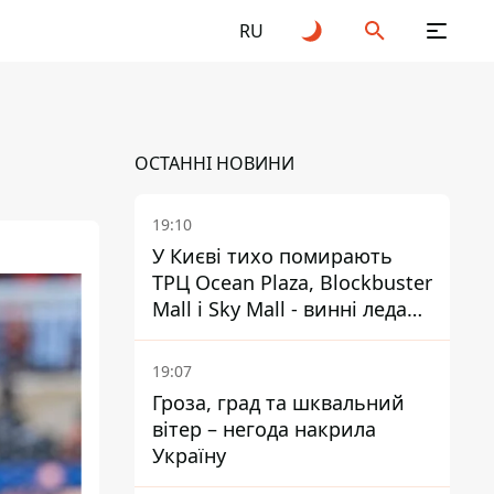
RU
ОСТАННІ НОВИНИ
19:10
У Києві тихо помирають
ТРЦ Ocean Plaza, Blockbuster
Mall і Sky Mall - винні ледачі
менеджери й канібалізм
19:07
Гроза, град та шквальний
вітер – негода накрила
Україну