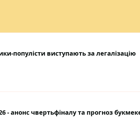
ики-популісти виступають за легалізацію
6 - анонс чвертьфіналу та прогноз букмек