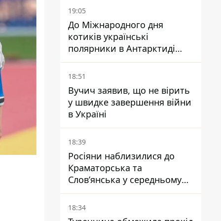
19:05
До Міжнародного дня
котиків українські
полярники в Антарктиді
показали своїх
18:51
Вучич заявив, що не вірить
у швидке завершення війни
в Україні
18:39
Росіяни наблизилися до
Краматорська та
Слов’янська у середньому
на 10 км - експерт
попередив про посилення
18:34
наступу