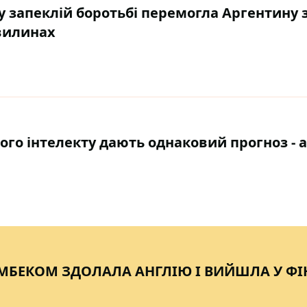
я у запеклій боротьбі перемогла Аргентину 
хвилинах
ного інтелекту дають однаковий прогноз - а
МБЕКОМ ЗДОЛАЛА АНГЛІЮ І ВИЙШЛА У ФІ