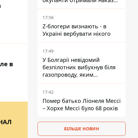
окупанти отримали наказ
з
вільно полювати на автівки
17:56
Z-блогери визнають - в
Україні вербувати нікого
17:49
У Болгарії невідомий
ле в
безпілотник вибухнув біля
газопроводу, яким
постачають газ до України
17:42
Помер батько Ліонеля Мессі
– Хорхе Мессі було 68 років
НАЛ
БІЛЬШЕ НОВИН