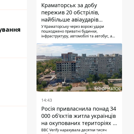
Краматорськ за добу
пережив 20 обстрілів,
найбільше авіаударів
КАБ-250
У Краматорську через ворожі удари
гування
пошкоджено приватні будинки,
інфраструктуру, автомобілі та автобус, а
загалом за добу на Донеччині загинула
одна людина і ще 15 отримали поранення
14:43
Росія привласнила понад 34
000 об'єктів житла українців
на окупованих територіях -
розслідування BBC
BBC Verify нарахувала десятки тисяч