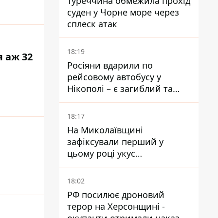
Туреччина обмежила прохід
суден у Чорне море через
сплеск атак
18:19
я аж 32
Росіяни вдарили по
рейсовому автобусу у
Нікополі – є загиблий та
поранені
18:17
На Миколаївщині
зафіксували перший у
цьому році укус
небезпечного каракурта
18:02
РФ посилює дроновий
терор на Херсонщині -