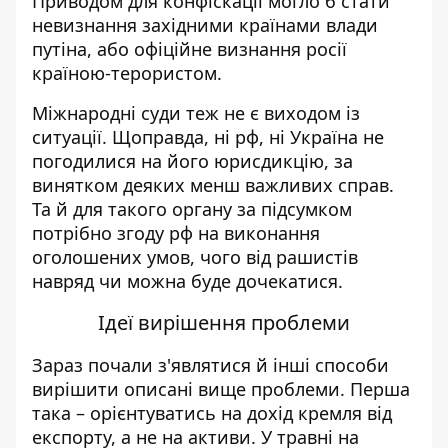
Приводом для конфіскації могло б стати
невизнання західними країнами влади
путіна, або офіційне визнання росії
країною-терористом.
Міжнародні суди теж не є виходом із
ситуації. Щоправда, ні рф, ні Україна не
погодилися на його юрисдикцію, за
винятком деяких менш важливих справ.
Та й для такого органу за підсумком
потрібно згоду рф на виконання
оголошених умов, чого від рашистів
навряд чи можна буде дочекатися.
Ідеї ​​вирішення проблеми
Зараз почали з'являтися й інші способи
вирішити описані вище проблеми. Перша
така – орієнтуватись на дохід кремля від
експорту, а не на активи. У травні на