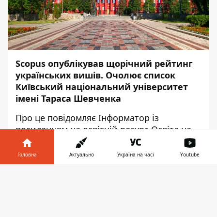
Scopus опублікував щорічний рейтинг
українських вишів. Очолює список
Київський національний університет
імені Тараса Шевченка
Про це повідомляє
Інформатор
із
посиланням на освітній ресурс
Освіта.ua
Рейтинг ґрунтується на показниках
Головна
Актуально
Україна на часі
Youtube
цитування наукових статей,
опублікованих навчальними закладами
Інформатор у
Завантажити
або їхніми фахівцями. База даних SciVerse
телефоні
👉
Scopus постійно індексує понад 20 тисяч
наукових видань з технічних, медичних та