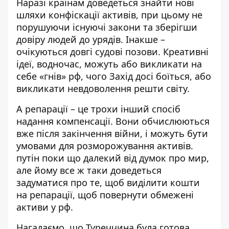
Наразі країнам доведеться знайти нові
шляхи конфіскації активів, при цьому не
порушуючи існуючі закони та зберігши
довіру людей до урядів. Інакше –
очікуються довгі судові позови. Креативні
ідеї, водночас, можуть або викликати на
себе «гнів» рф, чого Захід досі боїться, або
викликати невдоволення решти світу.
А репарації – це трохи інший спосіб
надання компенсації. Вони обчислюються
вже після закінчення війни, і можуть бути
умовами для розморожування активів.
путін поки що далекий від думок про мир,
але йому все ж таки доведеться
задуматися про те, щоб виділити кошти
на репарації, щоб повернути обмежені
активи у рф.
Нагадаємо, що
Туреччина була готова