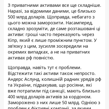
З приватними активами все ще складніше.
Наразі, за відомими даними, це близько
500 млрд доларів. Щоправда, небагато з
цього можна заморозити. Насамперед,
складно зрозуміти, де саме розташовані ці
активи: гроші часто переказують через
Кіпр, який є лише проміжним пунктом. У
зв'язку з цим, зусилля зосередили на
окремих випадках, а не на приватних
активах рф повністю.
Щоправда, навіть тут є проблеми.
Відстежити такі активи також непросто.
Андерс Аслунд, колишній радник урядів рф
та України, підрахував, що росіяни, які
вже потрапили під санкції, мають близько
400 млрд доларів активів за кордоном.
Заморожено з них лише 50 млрд. Однією з
проблем є фіктивні компанії, за якими