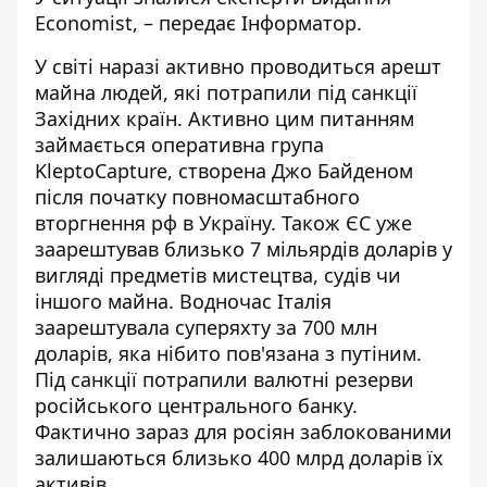
Economist
, – передає
Інформатор
.
У світі наразі активно проводиться арешт
майна людей, які потрапили під санкції
Західних країн. Активно цим питанням
займається оперативна група
KleptoCapture, створена Джо Байденом
після початку повномасштабного
вторгнення рф в Україну. Також ЄС уже
заарештував близько 7 мільярдів доларів у
вигляді предметів мистецтва, судів чи
іншого майна. Водночас Італія
заарештувала суперяхту за 700 млн
доларів, яка нібито пов'язана з путіним.
Під санкції потрапили валютні резерви
російського центрального банку.
Фактично зараз для росіян заблокованими
залишаються близько 400 млрд доларів їх
активів.