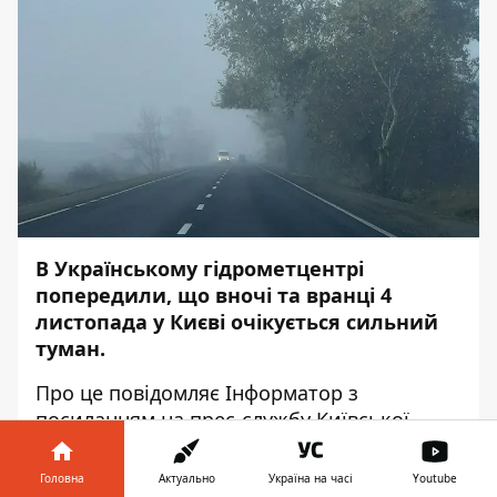
В Українському гідрометцентрі
попередили, що вночі та вранці 4
листопада у Києві очікується сильний
туман.
Про це повідомляє
Інформатор
з
посиланням на прес-службу Київської
міської державної адміністрації (
КМДА
).
Головна
Актуально
Україна на часі
Youtube
Видимість становитиме 200-500 метрів.