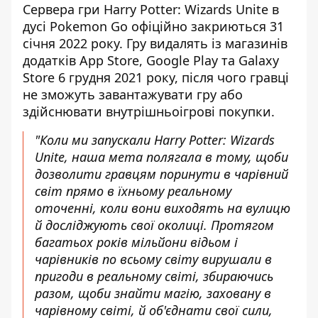
Сервера гри Harry Potter: Wizards Unite в
дусі Pokemon Go офіційно закриються 31
січня 2022 року. Гру видалять із магазинів
додатків App Store, Google Play та Galaxy
Store 6 грудня 2021 року, після чого гравці
не зможуть завантажувати гру або
здійснювати внутрішньоігрові покупки.
"Коли ми запускали Harry Potter: Wizards
Unite, наша мета полягала в тому,
щоби
д
озволити гравцям поринути в чарівний
світ прямо в їхньому реальному
оточенні, коли вони виходять на вулиц
ю
й до
сліджують свої околиці. Протягом
багатьох років мільйони відьом і
чарівників по всьому світу вирушали в
пригоди в реальному світі, збираючись
разом,
щоби з
найти магію, заховану в
чарівному світі
, й о
б'єднати свої сили,