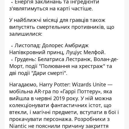
Енергія заклинань та інгредієнти
з'являтимуться на карті частіше.
У найближчі місяці для гравців також
випустять смертельних противників, що
залишилися:
Листопад: Долорес Амбридж
Напівкровний принц, Луціус Мелфой.
Грудень: Белатриса Лестранж, Волан-де-
Морт, події "Полювання на хрестраж" та
дві події "Дари смерті".
Нагадаємо, Harry Potter: Wizards Unite —
мобільна AR-гра по «Гаррі Поттеру», яка
вийшл
а в че
рвні 2019 року. У ній можна
колекціонувати фантастичних істот, що
втекли, і магічні предмети, вступати в бої і
прокачувати персонажа. Розробники з
Niantic не пояснили причину закриття