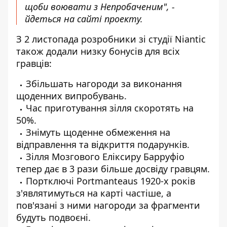
щоби в
оювати з Непробаченим", -
йдеться на сайті проекту.
З 2 листопада розробники зі студії Niantic
також додали низку бонусів для всіх
гравців:
Збільшать нагороди за виконання
щоденних випробувань.
Час приготування зілля скоротять на
50%.
Знімуть щоденне обмеження на
відправлення та відкриття подарунків.
Зілля Мозгового Еліксиру Барруфіо
тепер дає в 3 рази більше досвіду гравцям.
Портключі Portmanteaus 1920-х років
з'являтимуться на карті частіше, а
пов'язані з ними нагороди за фрагменти
будуть подвоєні.