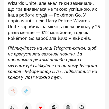
Wizards Unite, але аналітики зазначали,
що гра виявилася не такою успішною, як
інша робота студії — Pokémon Go. У
порівнянні з нею Harry Potter: Wizards
Unite заробила за місяць після виходу
у 25
разів менше — $12 мільйонів, тоді як
Pokémon Go заробила $300 мільйонів.
Підписуйтесь на наш
Telegram-канал
,
щоб
н
е пропустити важливі новини. За
новинами в режимі онлайн прямо в
месенджері слідкуйте на нашому Telegram-
каналі «
Інформатор Live»
. Підписатися на
канал у Viber можна
тут.
♥
🔥
😭
😆
😡
👍