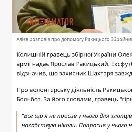
Алієв розповів про допомогу Ракицього Збройн
Колишній гравець збірної України Олек
армії надає Ярослав Ракицький. Ексфут
відзначив, що захисник Шахтаря завжд
Про волонтерську діяльність Ракицьког
Больбот. За його словами, гравець "гір
"Все що я не просив у нього для хлопців,
нахабствую ніколи. Попросив у нього н