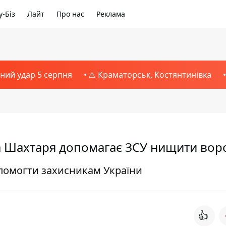
-Біз
Лайт
Про нас
Реклама
тний удар 5 серпня
⚠️ Краматорськ, Костянтинівка
ка Шахтаря допомагає ЗСУ нищити вор
опомогти захисникам України
👍