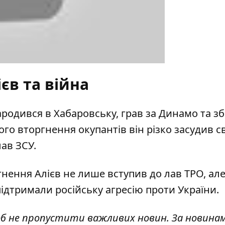
ієв та війна
ародився в Хабаровську, грав за Динамо та зб
го вторгнення окупантів він різко засудив с
лав ЗСУ.
нення Алієв не лише вступив до лав ТРО, але
підтримали російську агресію проти України.
об не пропустити важливих новин. За новина