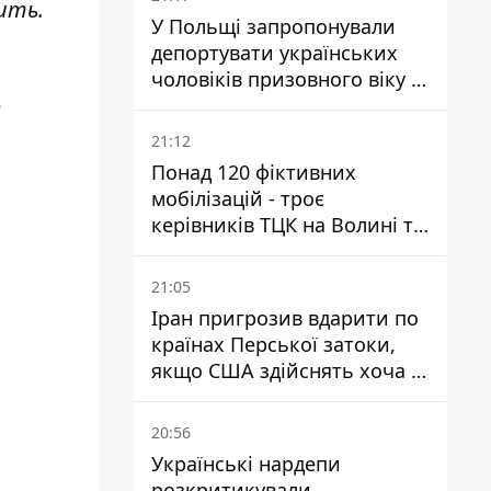
бить.
У Польщі запропонували
депортувати українських
чоловіків призовного віку -
е
кого це може торкнутися
.
21:12
Понад 120 фіктивних
мобілізацій - троє
керівників ТЦК на Волині та
Буковині отримали підозри
за фейкові звіти
21:05
Іран пригрозив вдарити по
країнах Перської затоки,
якщо США здійснять хоча б
одну атаку - Reuters
20:56
Українські нардепи
розкритикували