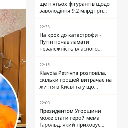
ще п'ятьох фігурантів щодо
заволодіння 9,2 млрд грн
ПриватБанку скерували до
суду
22:33
На крок до катастрофи -
Путін почав ламати
незалежність власного
Центробанку, змусивши
знизити базову ставку
22:15
Klavdia Petrivna розповіла,
скільки грошей витрачає на
життя в Києві та у що
вкладає мільйони
22:00
Президентом Угорщини
може стати герой мема
Гарольд, який приховує