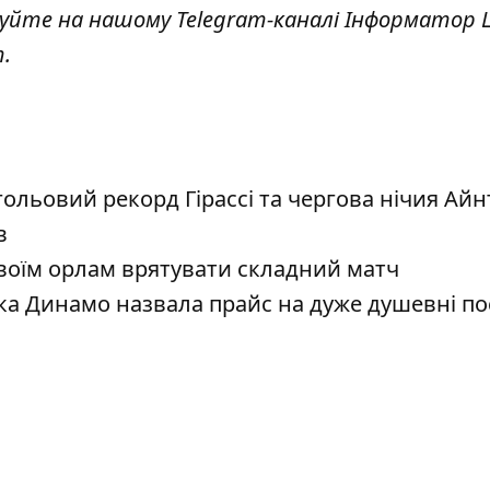
куйте на нашому Telegram-каналі
Інформатор L
т
.
ольовий рекорд Гірассі та чергова нічия Айн
в
 своїм орлам врятувати складний матч
ка Динамо назвала прайс на дуже душевні по