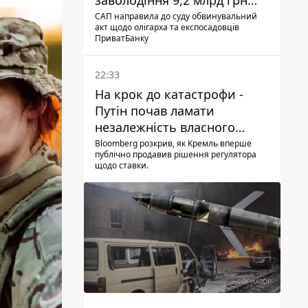
заволодіння 9,2 млрд грн
ПриватБанку скерували до
САП направила до суду обвинувальний
акт щодо олігарха та експосадовців
суду
ПриватБанку
22:33
На крок до катастрофи -
Путін почав ламати
незалежність власного
Центробанку, змусивши
Bloomberg розкрив, як Кремль вперше
публічно продавив рішення регулятора
знизити базову ставку
щодо ставки.