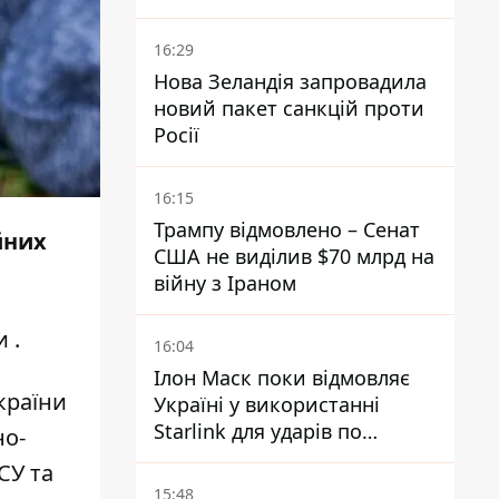
Господарського суду
16:29
Нова Зеландія запровадила
новий пакет санкцій проти
Росії
16:15
Трампу відмовлено – Сенат
йних
США не виділив $70 млрд на
війну з Іраном
и
.
16:04
Ілон Маск поки відмовляє
країни
Україні у використанні
Starlink для ударів по
но-
території Росії – ЗМІ
СУ та
15:48