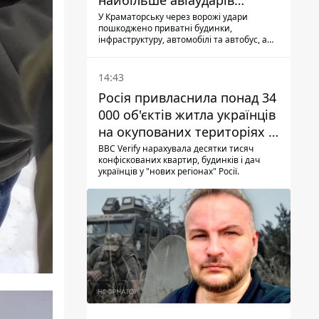
найбільше авіаударів
КАБ-250
У Краматорську через ворожі удари
пошкоджено приватні будинки,
інфраструктуру, автомобілі та автобус, а
загалом за добу на Донеччині загинула
одна людина і ще 15 отримали поранення
14:43
Росія привласнила понад 34
000 об'єктів житла українців
на окупованих територіях -
розслідування BBC
BBC Verify нарахувала десятки тисяч
конфіскованих квартир, будинків і дач
українців у "нових регіонах" Росії.