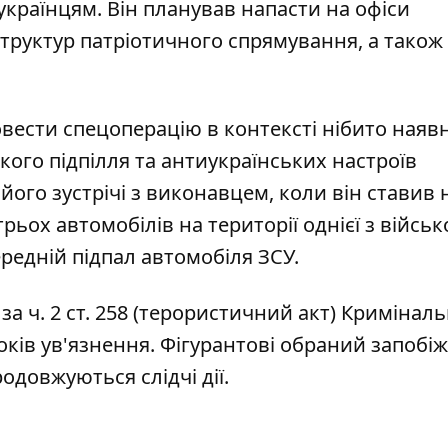
українцям. Він планував напасти на офіси
труктур патріотичного спрямування, а також
ести спецоперацію в контексті нібито наявн
кого підпілля та антиукраїнських настроїв
його зустрічі з виконавцем, коли він ставив 
трьох автомобілів на території однієї з війсь
редній підпал автомобіля ЗСУ.
за ч. 2 ст. 258 (терористичний акт) Кримінал
років ув'язнення. Фігурантові обраний запобі
одовжуються слідчі дії.