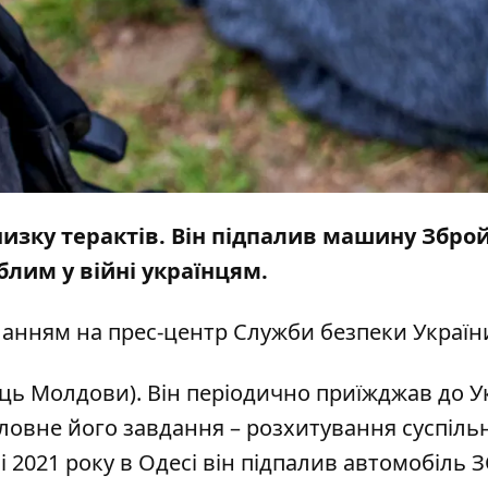
низку терактів. Він підпалив машину Збро
блим у війні українцям.
ланням на прес-центр
Служби безпеки Україн
ь Молдови). Він періодично приїжджав до У
ловне його завдання – розхитування суспіль
і 2021 року в Одесі він підпалив автомобіль З