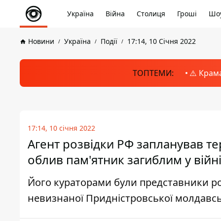
Україна
Війна
Столиця
Гроші
Шоу
Новини
Україна
Події
17:14, 10 Січня 2022
ТОПТЕМИ:
⚠️ Крам
17:14, 10 січня 2022
Агент розвідки РФ запланував те
облив пам'ятник загиблим у війн
Його кураторами були представники росі
невизнаної Придністровської молдавсь