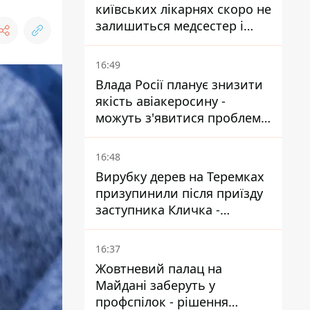
київських лікарнях скоро не
залишиться медсестер і
санітарок - професор
Голубовська
16:49
Влада Росії планує знизити
якість авіакеросину -
можуть з'явитися проблеми
з літаками до Якутії
16:48
Вирубку дерев на Теремках
призупинили після приїзду
заступника Кличка -
почався діалог
16:37
Жовтневий палац на
Майдані заберуть у
профспілок - рішення