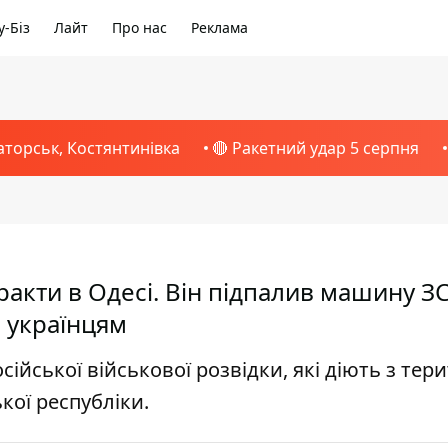
-Біз
Лайт
Про нас
Реклама
аторськ, Костянтинівка
🔴 Ракетний удар 5 серпня
ракти в Одесі. Він підпалив машину ЗС
і українцям
йської військової розвідки, які діють з тери
кої республіки.