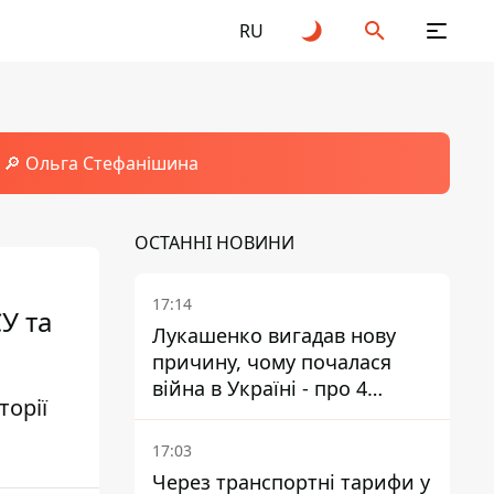
RU
🔎 Ольга Стефанішина
ОСТАННІ НОВИНИ
17:14
У та
Лукашенко вигадав нову
причину, чому почалася
війна в Україні - про 4
торії
позиції не йдеться
17:03
Через транспортні тарифи у