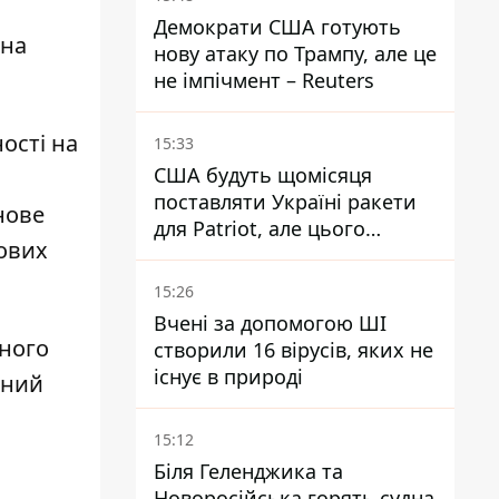
Демократи США готують
 на
нову атаку по Трампу, але це
не імпічмент – Reuters
ості на
15:33
США будуть щомісяця
поставляти Україні ракети
нове
для Patriot, але цього
кових
недостатньо - Зеленський
15:26
Вчені за допомогою ШІ
ьного
створили 16 вірусів, яких не
існує в природі
жний
15:12
Біля Геленджика та
Новоросійська горять судна