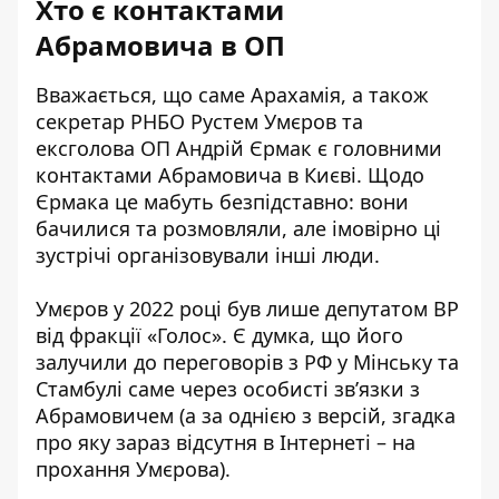
Хто є контактами
Абрамовича в ОП
Вважається, що саме Арахамія, а також
секретар РНБО Рустем Умєров та
ексголова ОП Андрій Єрмак є головними
контактами Абрамовича в Києві. Щодо
Єрмака це мабуть безпідставно: вони
бачилися та розмовляли, але імовірно ці
зустрічі організовували інші люди.
Умєров у 2022 році був лише депутатом ВР
від фракції «Голос». Є думка, що його
залучили до переговорів з РФ у Мінську та
Стамбулі саме через особисті звʼязки з
Абрамовичем (а за однією з версій, згадка
про яку зараз відсутня в Інтернеті – на
прохання Умєрова).