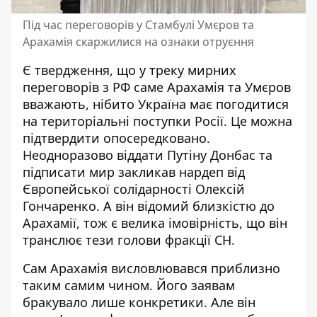
Під час переговорів у Стамбулі Умєров та
Арахамія скаржилися на ознаки отруєння
Є твердження, що у треку мирних
переговорів з РФ саме Арахамія та Умєров
вважають, нібито Україна має погодитися
на територіальні поступки Росії. Це можна
підтвердити опосередковано.
Неодноразово віддати Путіну Донбас та
підписати мир закликав
нардеп від
Європейської солідарності Олексій
Гончаренко. А він відомий близкістю до
Арахамії, тож є велика імовірність, що він
транслює тези голови фракції СН.
Сам Арахамія висловлювався приблизно
таким самим чином. Його заявам
бракувало лише конкретики. Але він