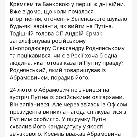
Кремлем та Банковою у перші ж дні війни.
Вже відомо, що коли почалося
вторгнення, оточення Зеленського шукало
будь-які варіанти, як вийти на Путіна.
Тодішній голова ОП Андрій Єрмак
зателефонував російському
кінопродюсеру Олександру Роднянському
та поцікавився, чи є в Росії хоча б одна
людина, яка готова казати Путіну правду?
Роднянський, який
товаришував із
Абрамовичем
, порадив його.
24 лютого Абрамович не зʼявився на
зустріч Путіна із російськими олігархами.
Він запізнився. Але через звʼязок із Офісом
президента виникла нагода спілкуватися з
Путіним особисто. У підсумку Путін
схвалив його кандидатуру
у якості
звʼязкового. Кремль вважав Абрамовича