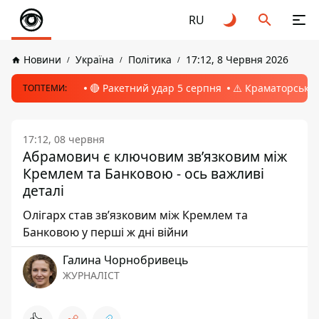
RU
Новини
Україна
Політика
17:12, 8 Червня 2026
🔴 Ракетний удар 5 серпня
⚠️ Краматорськ, 
ТОПТЕМИ:
17:12, 08 червня
Абрамович є ключовим звʼязковим між
Кремлем та Банковою - ось важливі
деталі
Олігарх став звʼязковим між Кремлем та
Банковою у перші ж дні війни
Галина Чорнобривець
ЖУРНАЛІСТ