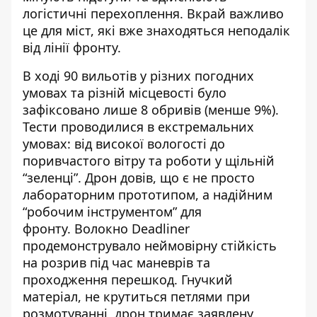
логістичні перехоплення. Вкрай важливо
це для міст, які вже знаходяться неподалік
від лінії фронту.
В ході 90 вильотів у різних погодних
умовах та різній місцевості було
зафіксовано лише 8 обривів (менше 9%).
Тести проводилися в екстремальних
умовах: від високої вологості до
поривчастого вітру та роботи у щільній
“зеленці”. Дрон довів, що є не просто
лабораторним прототипом, а надійним
“робочим інструментом” для
фронту.
Волокно Deadliner
продемонструвало неймовірну стійкість
на розрив під час маневрів та
проходження перешкод. Гнучкий
матеріал, не крутиться петлями при
розмотуванні, дрон тримає заявлену