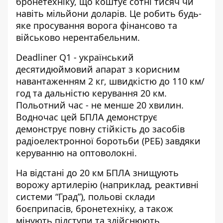
бронетехніку, що коштує сотні тисяч чи
навіть мільйони доларів. Це робить будь-
яке просування ворога фінансово та
військово нерентабельним.
Deadliner Q1 - український
десятидюймовий апарат з корисним
навантаженням 2 кг, швидкістю до 110 км/
год та дальністю керування 20 км.
Польотний час - не менше 20 хвилин.
Водночас цей БПЛА демонструє
демонструє повну стійкість до засобів
радіоелектронної боротьби (РЕБ) завдяки
керуванню на оптоволокні.
На відстані до 20 км БПЛА знищують
ворожу артилерію (наприклад, реактивні
системи “Град”), польові склади
боєприпасів, бронетехніку, а також
мінують підступи та здійснюють