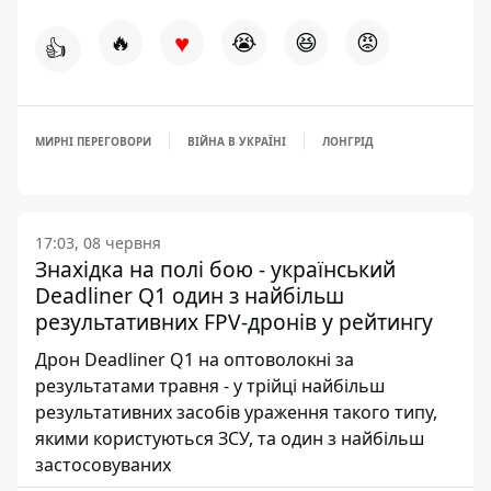
♥
🔥
😭
😆
😡
👍
МИРНІ ПЕРЕГОВОРИ
ВІЙНА В УКРАЇНІ
ЛОНГРІД
17:03, 08 червня
Знахідка на полі бою - український
Deadliner Q1 один з найбільш
результативних FPV-дронів у рейтингу
Дрон Deadliner Q1 на оптоволокні за
результатами травня - у трійці найбільш
результативних засобів ураження такого типу,
якими користуються ЗСУ, та один з найбільш
застосовуваних