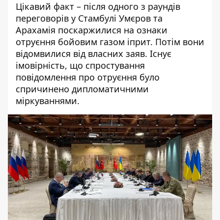
Цікавий факт – після одного з раундів
переговорів у Стамбулі Умєров та
Арахамія поскаржилися на
ознаки
отруєння
бойовим газом іприт. Потім вони
відомвилися від власних заяв. Існує
імовірність, що спростування
повідомлення про отруєння було
спричинено дипломатичними
міркуваннями.