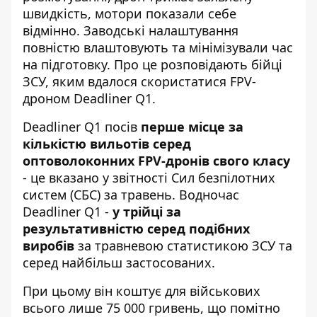
швидкість, мотори показали себе
відмінно. Заводські налаштування
повністю влаштовують та мінімізували час
на підготовку. Про це розповідають бійці
ЗСУ, яким вдалося скористатися FPV-
дроном Deadliner Q1.
Deadliner Q1 посів
перше місце за
кількістю вильотів серед
оптоволоконних FPV-дронів свого класу
- це вказано у звітності Сил безпілотних
систем (СБС) за травень. Водночас
Deadliner Q1 -
у трійці за
результативністю серед подібних
виробів
за травневою статистикою ЗСУ та
серед найбільш застосованих.
При цьому він коштує для військових
всього лише 75 000 гривень, що помітно