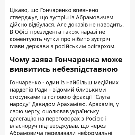
Цікаво, що Гончаренко впевнено
стверджує, що зустріч із Абрамовичем
дійсно відбулася. Але доказів не наводить.
В Офісі президента також наразі не
коментують чутки про нібито зустріч
глави держави з російським олігархом.
Чому заява Гончаренка може
виявитись небезпідставною
Гончаренко - один із найбільш медійних
нардепів Ради - відомий близькими
стосунками із головою фракції "Слуга
народу" Давидом Арахамією. Арахамія, у
свою чергу, очолював українську
делегацію на переговорах з Росією і
власноруч підтверджував, що через
Абрамовича передавали неформальні