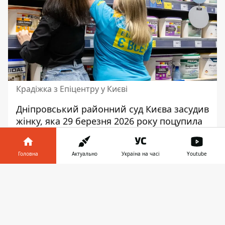
Крадіжка з Епіцентру у Києві
Дніпровський районний суд Києва засудив
жінку, яка 29 березня 2026 року поцупила
у гіпермаркеті "Епіцентр К"
дитяче взуття,
іграшки та рюкзак на загальну суму понад
Головна
Актуально
Україна на часі
Youtube
14 тисяч гривень. Обвинувачена - мати
двох малолітніх дітей, офіційно
Інформатор у
Завантажити
безробітна, раніше не судима. Вину
телефоні
👉
визнала повністю і відшкодувала збитки
ще до вироку.