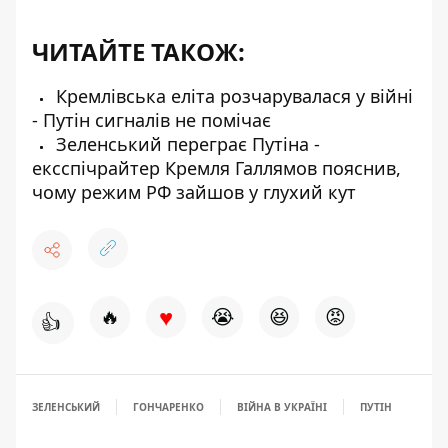
ЧИТАЙТЕ ТАКОЖ:
Кремлівська еліта розчарувалася у війні
- Путін сигналів не помічає
Зеленський переграє Путіна -
ексспічрайтер Кремля Галлямов пояснив,
чому режим РФ зайшов у глухий кут
♥
🔥
😭
😆
😡
👍
ЗЕЛЕНСЬКИЙ
ГОНЧАРЕНКО
ВІЙНА В УКРАЇНІ
ПУТІН