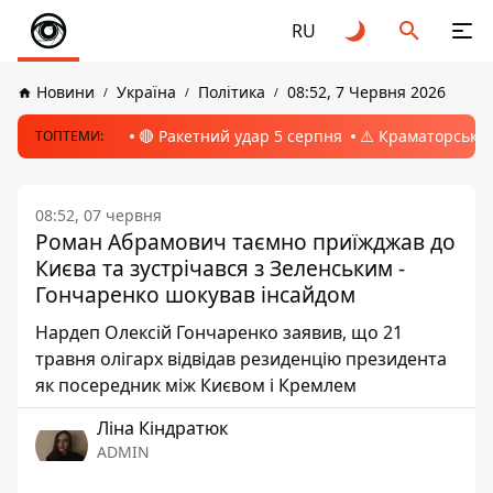
RU
Новини
Україна
Політика
08:52, 7 Червня 2026
🔴 Ракетний удар 5 серпня
⚠️ Краматорськ, 
ТОПТЕМИ:
08:52, 07 червня
Роман Абрамович таємно приїжджав до
Києва та зустрічався з Зеленським -
Гончаренко шокував інсайдом
Нардеп Олексій Гончаренко заявив, що 21
травня олігарх відвідав резиденцію президента
як посередник між Києвом і Кремлем
Ліна Кіндратюк
ADMIN