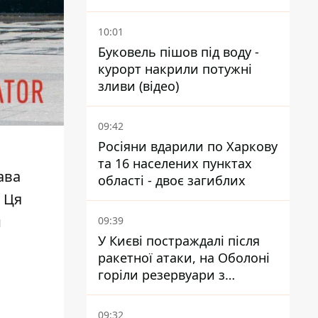
у Чорному та Азовському
морях
10:01
Буковель пішов під воду -
курорт накрили потужні
зливи (відео)
09:42
Росіяни вдарили по Харкову
та 16 населених пунктах
ава
області - двоє загиблих
. Ця
и
09:39
У Києві постраждалі після
ракетної атаки, на Оболоні
горіли резервуари з
паливом
09:32