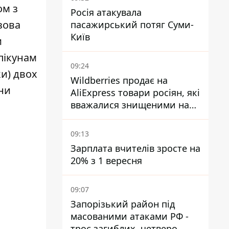
ом з
Росія атакувала
зова
пасажирський потяг Суми-
Київ
и
пікунам
09:24
ки) двох
Wildberries продає на
ни
AliExpress товари росіян, які
вважалися знищеними на
складах
09:13
Зарплата вчителів зросте на
20% з 1 вересня
09:07
Запорізький район під
масованими атаками РФ -
троє загиблих, четверо