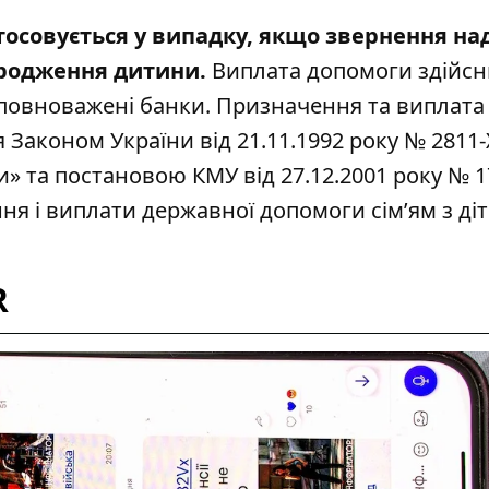
тосовується у випадку, якщо звернення н
народження дитини.
Виплата допомоги здійс
уповноважені банки. Призначення та виплата
аконом України від 21.11.1992 року № 2811-
и» та постановою КМУ від 27.12.2001 року № 1
я і виплати державної допомоги сім’ям з ді
R