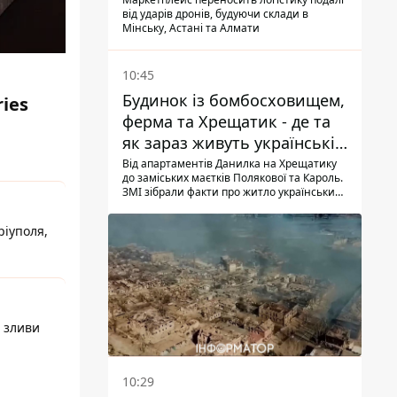
Казахстані, Узбекистані
від ударів дронів, будуючи склади в
Мінську, Астані та Алмати
10:45
Будинок із бомбосховищем,
ries
ферма та Хрещатик - де та
як зараз живуть українські
знаменитості
Від апартаментів Данилка на Хрещатику
до заміських маєтків Полякової та Кароль.
ЗМІ зібрали факти про житло українських
знаменитостей
ріуполя,
і зливи
10:29