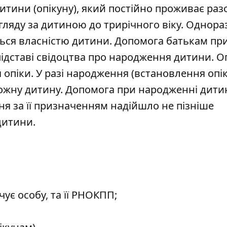
итини (опікуну), який постійно проживає раз
огляду за дитиною до трирічного віку. Однора
ться власністю дитини. Допомога батькам пр
ідставі свідоцтва про народження дитини. О
 опіки. У разі народження (встановлення опі
 кожну дитину. Допомога при народженні дити
я за її призначенням надійшло не пізніше
дитини.
ує особу, та її РНОКПП;