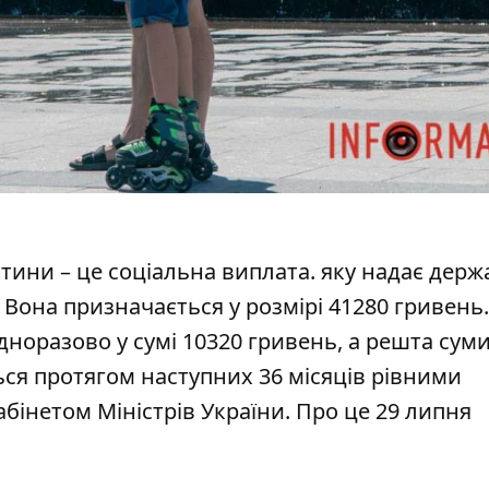
итини
– це соціальна виплата. яку надає держ
 Вона призначається у розмірі 41280 гривень
норазово у сумі 10320 гривень, а решта сум
ся протягом наступних 36 місяців рівними
бінетом Міністрів України. Про це 29 липня