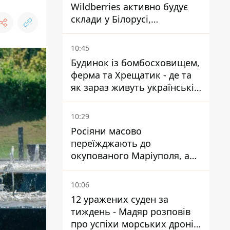
Wildberries активно будує
склади у Білорусі,
Казахстані, Узбекистані
10:45
Будинок із бомбосховищем,
ферма та Хрещатик - де та
як зараз живуть українські
знаменитості
10:29
Росіяни масово
переїжджають до
окупованого Маріуполя, а
місцевих залишають без
житла
10:06
12 уражених суден за
тиждень - Мадяр розповів
про успіхи морських дронів