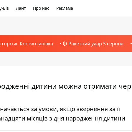
-Біз
Лайт
Про нас
Реклама
аторськ, Костянтинівка
🔴 Ракетний удар 5 серпня
родженні дитини можна отримати чер
ачається за умови, якщо звернення за її
анадцяти місяців з дня народження дитини