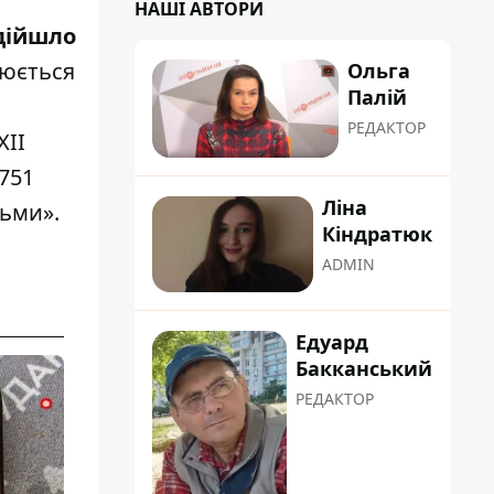
НАШІ АВТОРИ
адійшло
нюється
Ольга
Палій
РЕДАКТОР
ХІІ
751
Ліна
тьми».
Кіндратюк
ADMIN
Едуард
Бакканський
РЕДАКТОР