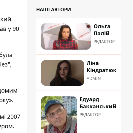
НАШІ АВТОРИ
ький
Ольга
ав у 90
Палій
РЕДАКТОР
була
Ліна
ез",
Кіндратюк
ADMIN
ідомим
Едуард
рку».
Бакканський
РЕДАКТОР
мі 2007
ером.