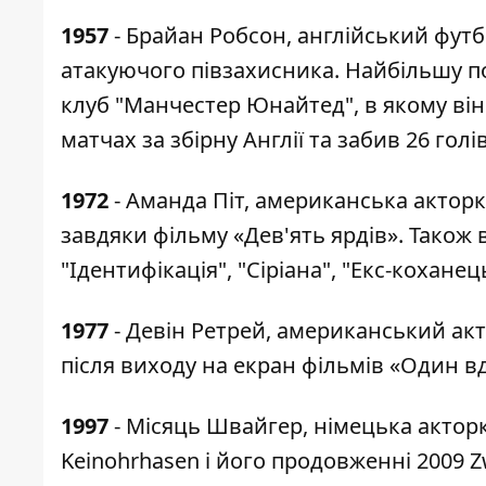
1957
- Брайан Робсон, англійський футбо
атакуючого півзахисника. Найбільшу п
клуб "Манчестер Юнайтед", в якому він 
матчах за збірну Англії та забив 26 голів
1972
- Аманда Піт, американська актор
завдяки фільму «Дев'ять ярдів». Також 
"Ідентифікація", "Сіріана", "Екс-коханець
1977
- Девін Ретрей, американський акт
після виходу на екран фільмів «Один в
1997
- Місяць Швайгер, німецька актор
Keinohrhasen і його продовженні 2009 