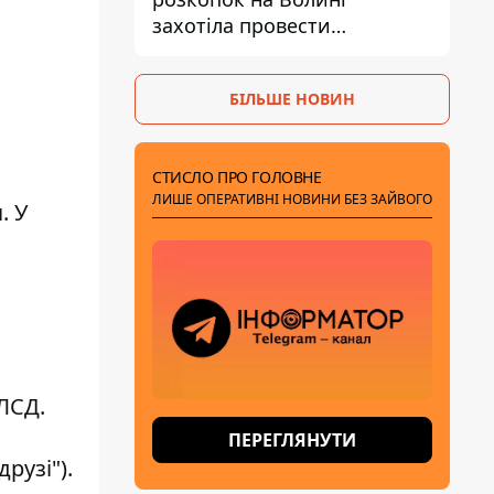
захотіла провести
ексгумацію у нових місцях
.
БІЛЬШЕ НОВИН
СТИСЛО ПРО ГОЛОВНЕ
ЛИШЕ ОПЕРАТИВНІ НОВИНИ БЕЗ ЗАЙВОГО
. У
ЛСД.
ПЕРЕГЛЯНУТИ
рузі").