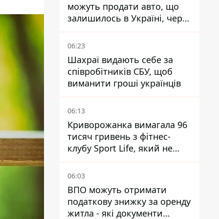
можуть продати авто, що
залишилось в Україні, через
Дію - МВС
06:23
Шахраї видають себе за
співробітників СБУ, щоб
виманити гроші українців
06:13
Криворожанка вимагала 96
тисяч гривень з фітнес-
клубу Sport Life, який не
пускав її до басейну без
медичної довідки - рішення
06:03
суду
ВПО можуть отримати
податкову знижку за оренду
житла - які документи