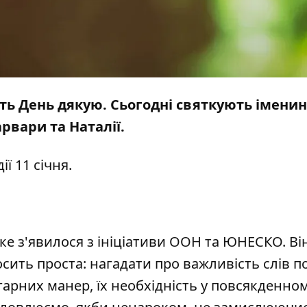
чають День дякую. Сьогодні святкують імени
арвари та Наталії.
ї 11 січня.
яке з'явилося з ініціативи ООН та ЮНЕСКО. Ві
сить проста: нагадати про важливість слів п
арних манер, їх необхідність у повсякденно