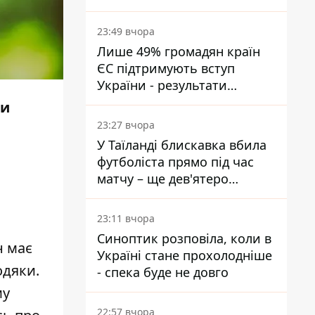
подати
23:49 вчора
Лише 49% громадян країн
ЄС підтримують вступ
України - результати
опитування
ни
23:27 вчора
У Таїланді блискавка вбила
футболіста прямо під час
матчу – ще дев'ятеро
постраждали
23:11 вчора
Синоптик розповіла, коли в
н має
Україні стане прохолодніше
одяки.
- спека буде не довго
му
22:57 вчора