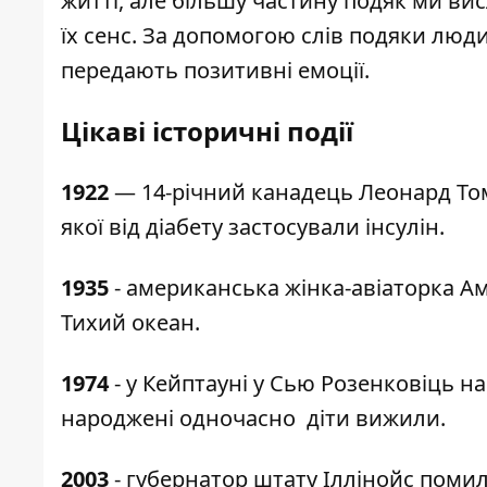
житті, але більшу частину подяк ми в
їх сенс. За допомогою слів подяки люд
передають позитивні емоції.
Цікаві історичні події
1922
— 14-річний канадець Леонард Том
якої від діабету застосували інсулін.
1935
- американська жінка-авіаторка А
Тихий океан.
1974
- у Кейптауні у Сью Розенковіць н
народжені одночасно діти вижили.
2003
- губернатор штату Іллінойс поми