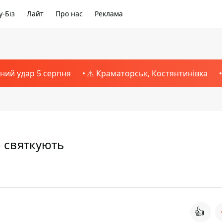
-Біз
Лайт
Про нас
Реклама
тний удар 5 серпня
⚠️ Краматорськ, Костянтинівка
о святкують
👍