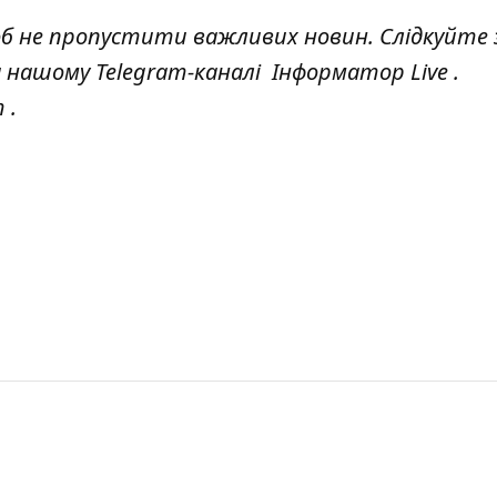
об не пропустити важливих новин. Слідкуйте 
а нашому Telegram-каналі
Інформатор Live
.
т
.