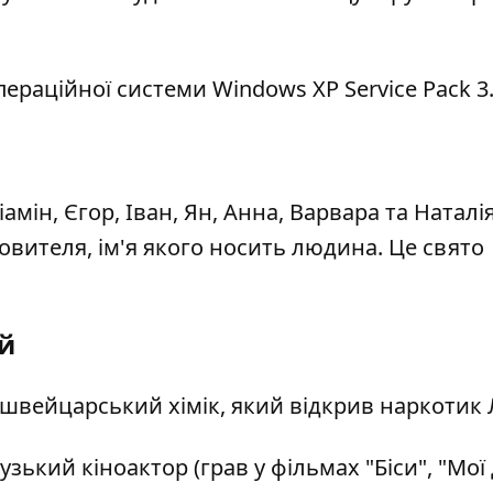
ераційної системи Windows XP Service Pack 3
амін, Єгор, Іван, Ян, Анна, Варвара та Наталія
вителя, ім'я якого носить людина. Це свято
остей
 швейцарський хімік, який відкрив наркотик 
узький кіноактор (грав у фільмах "Біси", "Мої д