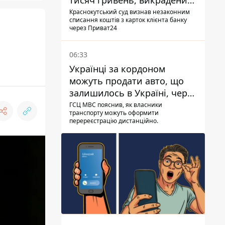
тисяч гривень, викрадених
шахраями
Краснокутський суд визнав незаконним
списання коштів з карток клієнта банку
через Приват24
06:33
Українці за кордоном
можуть продати авто, що
залишилось в Україні, через
Дію - МВС
ГСЦ МВС пояснив, як власники
транспорту можуть оформити
перереєстрацію дистанційно.