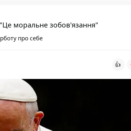
"Це моральне зобов'язання"
урботу про себе
👍