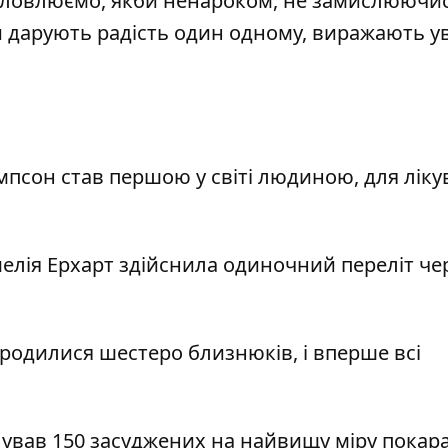
исловлюємо, якби ненароком, не замислюючи
и дарують радість один одному, виражають ув
псон став першою у світі людиною, для лік
мелія Ерхарт здійснила одиночний переліт че
ародилися шестеро близнюків, і вперше всі
лував 150 засуджених на найвищу міру покара