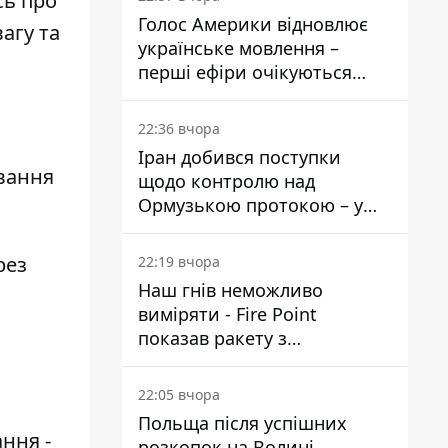
сь про
Голос Америки відновлює
агу та
українське мовлення –
перші ефіри очікуються
наступного тижня
22:36 вчора
Іран добився поступки
ування
щодо контролю над
Ормузькою протокою – у
Reuters розкрили деталі
рез
22:19 вчора
Наш гнів неможливо
виміряти - Fire Point
показав ракету з
загадковою позначкою 723
22:05 вчора
Польща після успішних
ння -
розкопок на Волині