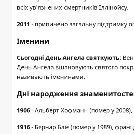
всіх ув'язнених-смертників Іллінойсу.
2011
- припинено загальну підтримку оп
Іменини
Сьогодні День Ангела святкують:
Вені
День Ангела вшановують святого покро
називають іменинами.
Дні народження знаменит
1906
- Альберт Хофманн (помер у 2008),
1916
- Бернар Бліє (помер у 1989), франц