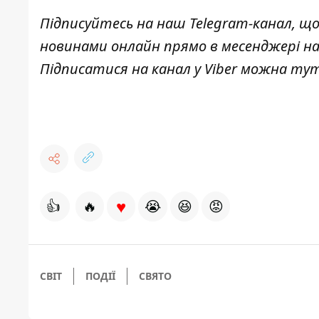
Підписуйтесь на наш
Telegram-канал
, щ
новинами онлайн прямо в месенджері н
Підписатися на канал у Viber можна
ту
♥
👍
🔥
😭
😆
😡
СВІТ
ПОДІЇ
СВЯТО