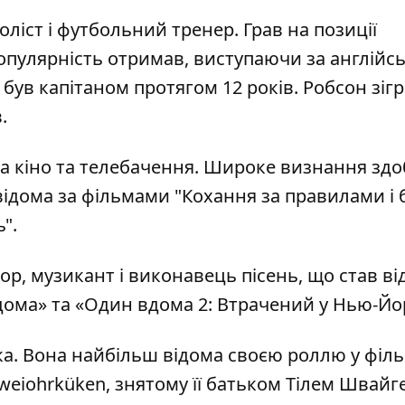
ліст і футбольний тренер. Грав на позиції
опулярність отримав, виступаючи за англійс
був капітаном протягом 12 років. Робсон зігр
.
ка кіно та телебачення. Широке визнання здо
відома за фільмами "Кохання за правилами і б
".
ор, музикант і виконавець пісень, що став в
дома» та «Один вдома 2: Втрачений у Нью-Йо
ка. Вона найбільш відома своєю роллю у філь
Zweiohrküken, знятому її батьком Тілем Швайг