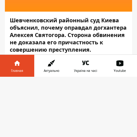
Шевченковский районный суд Киева
объяснил, почему оправдал догхантера
Алексея Святогора. Сторона обвинения
не доказала его причастность к
совершению преступления.
Об этом сообщает пресс-центр
суда
, —
передаёт
Информатор
.
Главная
Актуально
Україна на часі
Youtube
Святогора обвиняли в изготовлении
Информатор в
Скачать
видеопродукции, пропагандирующей
телефоне
👉
насилие и жестокость в целях её
распространения ч. 2 и 3 ст. 300 УК
Украины.
«В ходе судебного разбирательства на
основе представленных доказательств