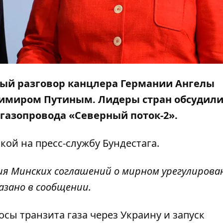
нный разговор канцлера Германии Ангелы
димиром Путиным. Лидеры стран обсудил
 газопровода «Северный поток-2».
лкой на
пресс-службу
Бундестага.
ия Минских соглашений о мирном урегулирова
азано в сообщении.
сы транзита газа через Украину и запуск