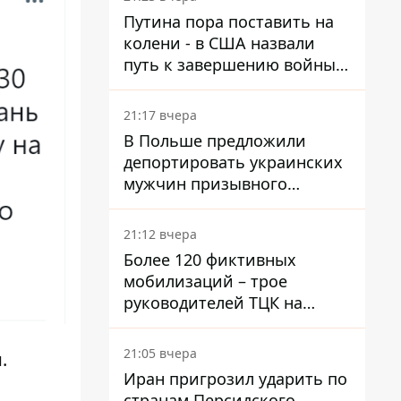
войну в Украине
Путина пора поставить на
колени - в США назвали
путь к завершению войны -
National Security Journal
21:17 вчера
В Польше предложили
депортировать украинских
мужчин призывного
возраста - кого это может
затронуть
21:12 вчера
Более 120 фиктивных
мобилизаций – трое
руководителей ТЦК на
Волыни и Буковине
получили подозрения за
21:05 вчера
.
фейковые отчеты
Иран пригрозил ударить по
странам Персидского