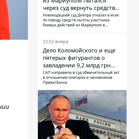
из Мариуполя пытался
через суд вернуть средства
субсидии со счета в
Новокодацкий суд Днепра отказал в иске
по поводу средств льготы участника
Ощадбанке – каким было
боевых действий из Мариуполя в
решение
банковском учреждении
22:52 вчера
Дело Коломойского и еще
пятерых фигурантов о
и
завладении 9,2 млрд грн
ПриватБанка направили в
САП направила в суд обвинительный акт
в отношении олигарха и чиновников
суд
ПриватБанка
нии