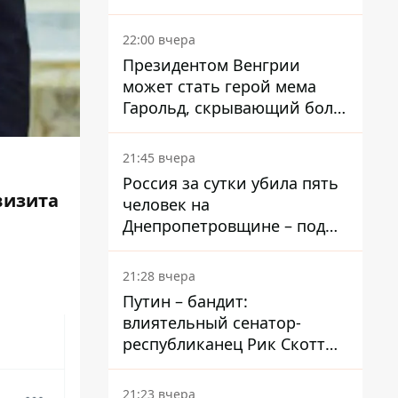
вкладывает миллионы
22:00 вчера
Президентом Венгрии
может стать герой мема
Гарольд, скрывающий боль
– он возглавил народное
голосование
21:45 вчера
Россия за сутки убила пять
визита
человек на
Днепропетровщине – под
ударами оказались пять
районов области
21:28 вчера
Путин – бандит:
влиятельный сенатор-
республиканец Рик Скотт
призвал Конгресс привлечь
РФ к ответственности за
21:23 вчера