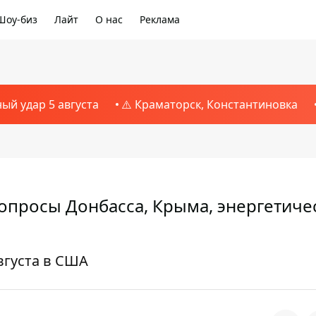
Шоу-биз
Лайт
О нас
Реклама
ный удар 5 августа
⚠️ Краматорск, Константиновка
вопросы Донбасса, Крыма, энергетиче
августа в США