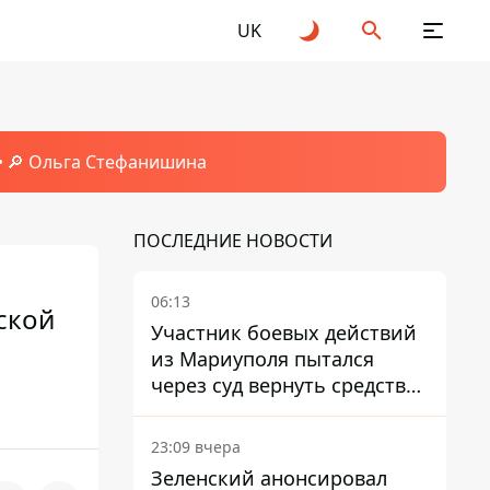
UK
🔎 Ольга Стефанишина
ПОСЛЕДНИЕ НОВОСТИ
06:13
ской
Участник боевых действий
из Мариуполя пытался
через суд вернуть средства
субсидии со счета в
Ощадбанке – каким было
23:09 вчера
решение
Зеленский анонсировал