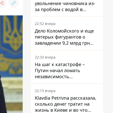
увольнение чиновника из-
за проблем с водой в
Марганце
22:52 вчера
Дело Коломойского и еще
пятерых фигурантов о
завладении 9,2 млрд грн
ПриватБанка направили в
суд
22:33 вчера
На шаг к катастрофе –
Путин начал ломать
независимость
собственного Центробанка,
заставив снизить базовую
22:15 вчера
ставку
Klavdia Petrivna рассказала,
сколько денег тратит на
жизнь в Киеве и во что