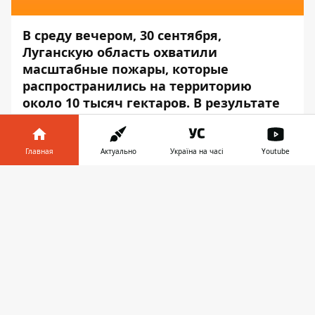
В среду вечером, 30 сентября,
Луганскую область охватили
масштабные пожары, которые
распространились на территорию
около 10 тысяч гектаров. В результате
погибли 5 человек и как минимум 12
пострадали. Полиция открыла
уголовное дело, а спасатели
Главная
Актуально
Україна на часі
Youtube
продолжают тушить огонь, причины
Информатор в
распространения которого ещё
Скачать
телефоне
👉
неизвестны.
Об этом сообщает
Информатор
.
Пожарным мешает работать
сильный ветер
По данным ГСЧС, зафиксировано 146