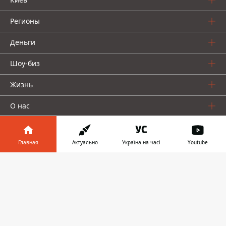
Регионы
Деньги
Шоу-биз
Жизнь
О нас
Главная
Актуально
Україна на часі
Youtube
Информатор в
Скачать
телефоне
👉
Информатор проекты
Столица
Ваши финансы
Авто
Geek
© 2016-2026 Informator