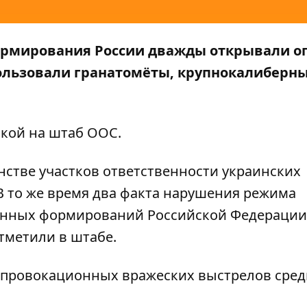
формирования России дважды открывали ог
ользовали гранатомёты, крупнокалиберн
кой на штаб ООС.
стве участков ответственности украинских
 то же время два факта нарушения режима
енных формирований Российской Федерации
тметили в штабе.
е провокационных вражеских выстрелов сред