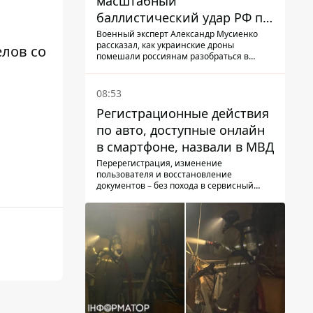
масштабный
баллистический удар РФ по
Киеву
Военный эксперт Александр Мусиенко
рассказал, как украинские дроны
лов со
помешали россиянам разобраться в
обстановке над своей территорией
08:53
Регистрационные действия
по авто, доступные онлайн
в смартфоне, назвали в МВД
Перерегистрация, изменение
пользователя и восстановление
документов – без похода в сервисный
центр.