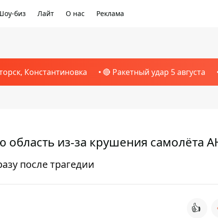
Шоу-биз
Лайт
О нас
Реклама
торск, Константиновка
🔴 Ракетный удар 5 августа
 область из-за крушения самолёта А
азу после трагедии
👍