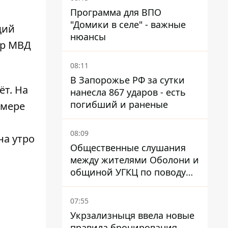
Программа для ВПО
"Домики в селе" - важные
щий
нюансы
тр МВД
08:11
В Запорожье РФ за сутки
ёт. На
нанесла 867 ударов - есть
погибший и раненые
 мере
08:09
на утро
Общественные слушания
между жителями Оболони и
общиной УГКЦ по поводу
храма сорвались
07:55
Укрзализныця ввела новые
правила бронирования