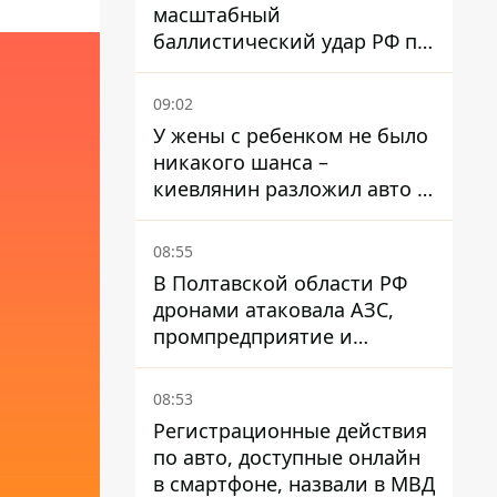
масштабный
баллистический удар РФ по
Киеву
09:02
У жены с ребенком не было
никакого шанса –
киевлянин разложил авто о
грузовик на Житомирском
шоссе
08:55
В Полтавской области РФ
дронами атаковала АЗС,
промпредприятие и
частный дом
08:53
Регистрационные действия
по авто, доступные онлайн
в смартфоне, назвали в МВД