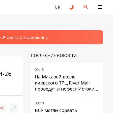
UK
🔎 Ольга Стефанишина
ПОСЛЕДНИЕ НОВОСТИ
09:13
Н-26
На Макавей возле
киевского ТРЦ River Mall
проведут этнофест Истоки –
будут Щука Рыба и Leleka
09:10
ВСУ могли сорвать