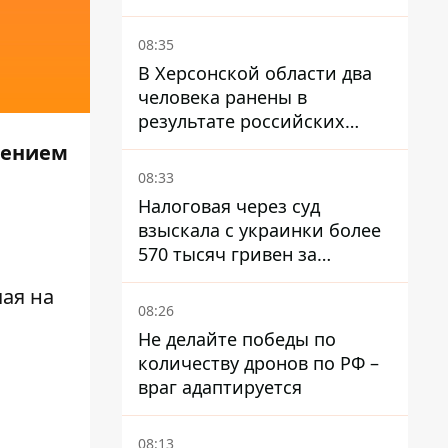
08:35
В Херсонской области два
человека ранены в
результате российских
обстрелов, повреждены
шением
дома
08:33
Налоговая через суд
взыскала с украинки более
570 тысяч гривен за
заработок на OnlyFans
чая на
08:26
Не делайте победы по
количеству дронов по РФ –
враг адаптируется
08:13