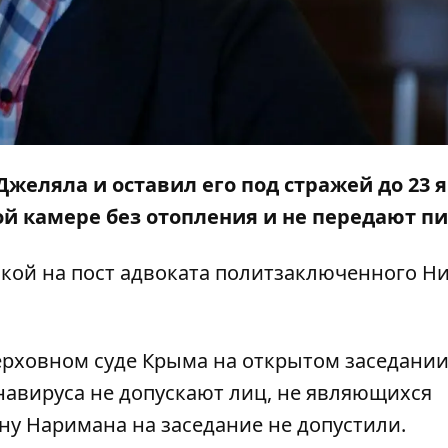
еляла и оставил его под стражей до 23 я
й камере без отопления и не передают п
лкой на
пост
адвоката политзаключенного Н
ерховном суде Крыма на открытом заседании
онавируса не допускают лиц, не являющихся
ену Наримана на заседание не допустили.