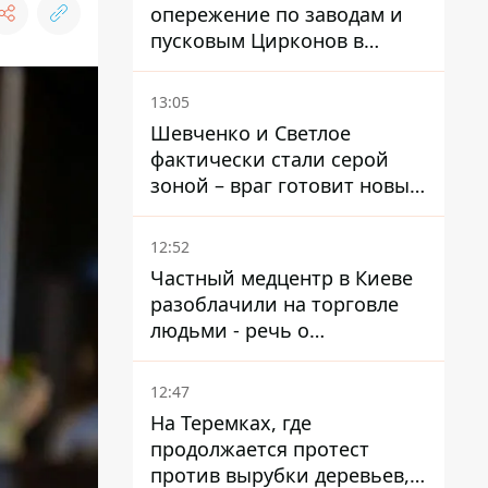
опережение по заводам и
пусковым Цирконов в
России
13:05
Шевченко и Светлое
фактически стали серой
зоной – враг готовит новые
атаки на Добропольском
направлении
12:52
Частный медцентр в Киеве
разоблачили на торговле
людьми - речь о
суррогатном материнстве
12:47
На Теремках, где
продолжается протест
против вырубки деревьев,