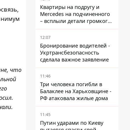
временную защиту ЕС
Квартиры на подругу и
связь,
Mercedes на подчиненного
минимум
– всплыли детали громкого
дела НАБУ против
Стефанишиной
12:07
Бронирование водителей -
Укртрансбезопасность
сделала важное заявление
мне, что
11:46
ельной
Три человека погибли в
его
Балаклее на Харьковщине -
осил.
РФ атаковала жилые дома
чали.
11:45
Путин ударами по Киеву
пытается спасти свой