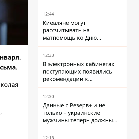
произошла стычка со
спецназом полиции
12:44
Киевляне могут
рассчитывать на
матпомощь ко Дню
независимости - кому ее
дадут
12:33
нваря.
В электронных кабинетах
исьма.
поступающих появились
рекомендации к
иколая
зачислению на бакалавриат
и в магистратуру – что
12:30
нужно успеть до 11 августа
Данные с Резерв+ и не
,
только – украинские
мужчины теперь должны
доказать непригодность к
службе, чтобы получить
12:15