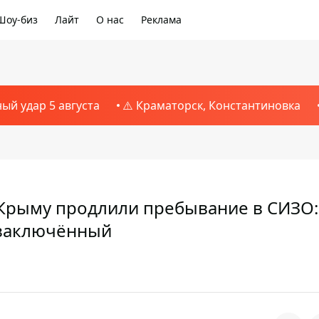
Шоу-биз
Лайт
О нас
Реклама
ный удар 5 августа
⚠️ Краматорск, Константиновка
Крыму продлили пребывание в СИЗО:
тзаключённый