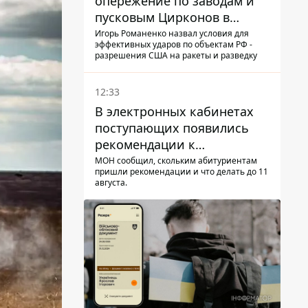
опережение по заводам и
пусковым Цирконов в
России
Игорь Романенко назвал условия для
эффективных ударов по объектам РФ -
разрешения США на ракеты и разведку
12:33
В электронных кабинетах
поступающих появились
рекомендации к
зачислению на бакалавриат
МОН сообщил, скольким абитуриентам
пришли рекомендации и что делать до 11
и в магистратуру – что
августа.
нужно успеть до 11 августа