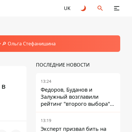
UK
🔎 Ольга Стефанишина
ПОСЛЕДНИЕ НОВОСТИ
13:24
 в
Федоров, Буданов и
Залужный возглавили
рейтинг "второго выбора"
украинцев - опрос показал
альтернативные симпатии
13:19
Эксперт призвал бить на