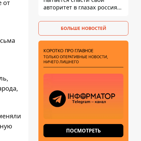
е от
авторитет в глазах россиян:
диктатор находится под
давлением - Sky News
БОЛЬШЕ НОВОСТЕЙ
исьма
КОРОТКО ПРО ГЛАВНОЕ
ТОЛЬКО ОПЕРАТИВНЫЕ НОВОСТИ,
НИЧЕГО ЛИШНЕГО
ль,
арода,
меняли
ьную
ПОСМОТРЕТЬ