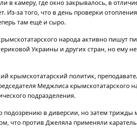
и в камеру, где окно закрывалось, в отличи
. Из-за того, что в день проверки отопления
еперь там ещё и сыро.
крымскотатарского народа активно пишут п
ериковой Украины и других стран, но ему не
кий крымскотатарский политик, преподавате
председателя Меджлиса крымскотатарского н
ческого подразделения.
о подозрению в диверсии, но затем
трижды 
том, что против Джеляла
применяли карател