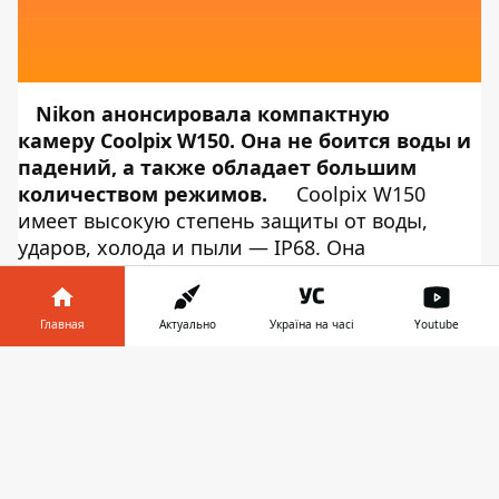
Nikon анонсировала компактную
камеру Coolpix W150. Она не боится воды и
падений, а также обладает большим
количеством режимов.
Coolpix W150
имеет высокую степень защиты от воды,
ударов, холода и пыли — IP68. Она
выдерживает падения с высоты до 1,8 м и
температуру от -10°С до +40°С. Об этом
сообщает
Информатор Tech
, ссылаясь на
Главная
Актуально
Україна на часі
Youtube
Nikon
. Судя по дизайну камеры становится
Информатор в
понятно, что она предназначена не только
Скачать
телефоне
👉
для взрослых но и для детей. Компания
представила 5 расцветок: классический
белый, синий, оранжевый и два варианта с
рисунком.