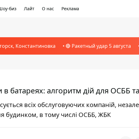
Шоу-биз
Лайт
О нас
Реклама
торск, Константиновка
🔴 Ракетный удар 5 августа
 в батареях: алгоритм дій для ОСББ т
осується всіх обслуговуючих компаній, незал
я будинком, в тому числі ОСББ, ЖБК