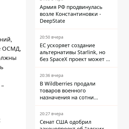
Армия РФ продвинулась
возле Константиновки -
DeepState
20:50 вчера
ний,
ЕС ускоряет создание
е ОСМД,
альтернативы Starlink, но
должны
без SpaceX проект может не
обойтись
ть
20:36 вчера
В Wildberries продали
 –
товаров военного
назначения на сотни
миллионов, но удары ВСУ
изменили ситуацию
20:27 вчера
х
Сенат США одобрил
законопроект об "адских