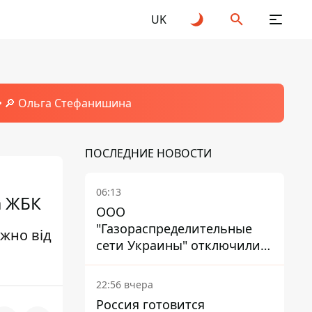
UK
🔎 Ольга Стефанишина
ПОСЛЕДНИЕ НОВОСТИ
06:13
а ЖБК
ООО
"Газораспределительные
ежно від
сети Украины" отключили
львовянке газ - что решил
суд
22:56 вчера
Россия готовится