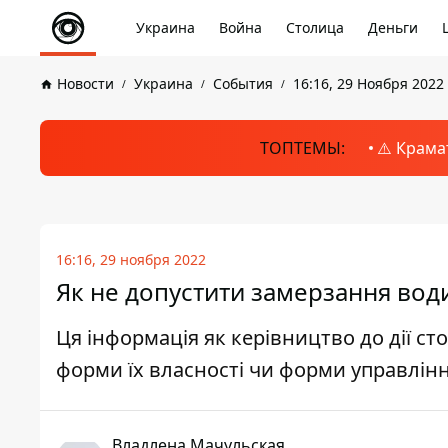
Украина
Война
Столица
Деньги
Новости
Украина
События
16:16, 29 Ноября 2022
ТОПТЕМЫ:
⚠️ Крама
16:16, 29 ноября 2022
Як не допустити замерзання води
Ця інформація як керівництво до дії ст
форми їх власності чи форми управлінн
Владлена Мачульская