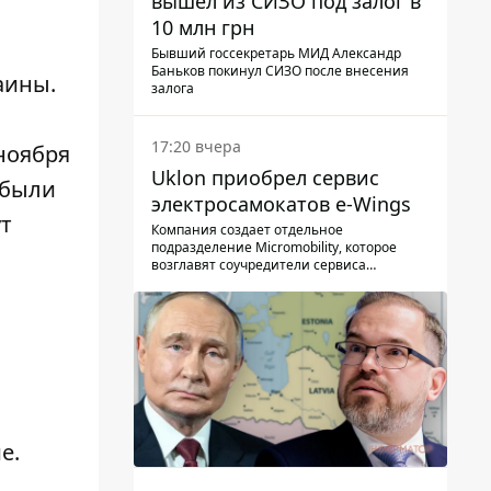
вышел из СИЗО под залог в
10 млн грн
Бывший госсекретарь МИД Александр
Баньков покинул СИЗО после внесения
аины.
залога
17:20 вчера
ноября
Uklon приобрел сервис
 были
электросамокатов e-Wings
ут
Компания создает отдельное
подразделение Micromobility, которое
возглавят соучредители сервиса
самокатов.
е.