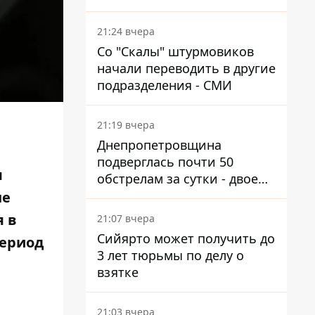
км от Украины
21:24 вчера
Со "Скалы" штурмовиков
начали переводить в другие
подразделения - СМИ
21:19 вчера
Днепропетровщина
подверглась почти 50
я
обстрелам за сутки - двое
погибших, шесть
не
пострадавших
я в
21:07 вчера
Сийярто может получить до
период
3 лет тюрьмы по делу о
взятке
21:03 вчера