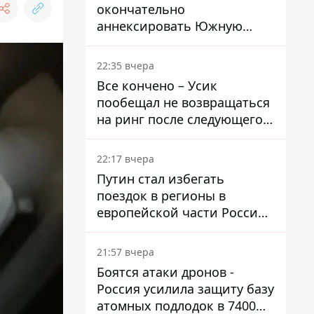
окончательно
аннексировать Южную
Осетию – страны НАТО
обеспокоены
22:35 вчера
Все кончено – Усик
пообещал не возвращаться
на ринг после следующего
боя
22:17 вчера
Путин стал избегать
поездок в регионы в
европейской части России,
куда регулярно долетают
дроны
21:57 вчера
Боятся атаки дронов -
Россия усилила защиту базу
атомных подлодок в 7400