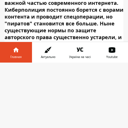
важной частью современного интернета.
Киберполиция постоянно борется с ворами
контента и проводит спецоперации, но
"пиратов" становится все больше. Ныне
существующие нормы по защите
авторского права существенно устарели, и
парламентарии ЕС решили обновить их с
учетом современных тенденций.
Европейские страны одобрили
Главная
Актуально
Україна на часі
Youtube
широкомасштабные реформы закона об
Информатор в
авторском праве в понедельник после того,
Скачать
телефоне
👉
как Европейский парламент проголосовал за
принятие нового законодательства
в прошлом месяце. Об этом
сообщает
Информатор Tech
, ссылаясь на
CNET
. Директива ЕС по авторскому праву
будет защищать и регулировать, как
защищенный авторским правом контент
размещается в Интернете. Закон был горячо