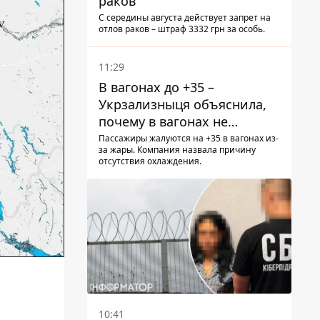
раков
С середины августа действует запрет на
отлов раков – штраф 3332 грн за особь.
11:29
В вагонах до +35 –
Укрзализныця объяснила,
почему в вагонах не
работают кондиционеры во
Пассажиры жалуются на +35 в вагонах из-
за жары. Компания назвала причину
время жары
отсутствия охлаждения.
10:41