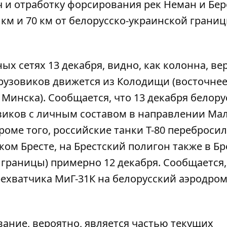
и отработку форсирования рек Неман и Бер
 км и 70 км от белорусско-украинской грани
х сетях 13 декабря, видно, как колонна, ве
рузовиков движется из Колодищи (восточне
т Минска). Сообщается, что 13 декабря белор
овиков с личным составом в направлении Ма
Кроме того, российские танки Т-80 перебросил
ом Бресте, на Брестский полигон также в Бр
 границы) примерно 12 декабря. Сообщается,
рехватчика МиГ-31К на белорусский аэродром
вание, вероятно, является частью текущих