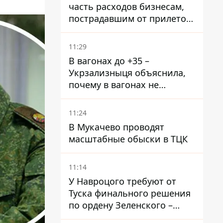
часть расходов бизнесам,
пострадавшим от прилетов
ракет
11:29
В вагонах до +35 –
Укрзализныця объяснила,
почему в вагонах не
работают кондиционеры во
время жары
11:24
В Мукачево проводят
масштабные обыски в ТЦК
11:14
У Навроцого требуют от
Туска финального решения
по ордену Зеленского –
найдите в себе мужество