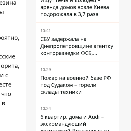
Ищут печь и колодец –
езина
аренда домов возле Киева
цы
подорожала в 3,7 раза
10:41
роятно,
СБУ задержала на
Днепропетровщине агентку
е
контрразведки ФСБ,
усские
готовившую теракты –
лорита,
шпионила за военными
10:29
и с
Пожар на военной базе РФ
есте
под Судаком – горели
склады техники
 что
 в
10:24
6 квартир, дома и Audi –
экскомандующий
логистикой Воздушных сил