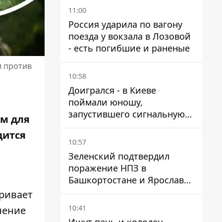
11:00
Россия ударила по вагону
поезда у вокзала в Лозовой
- есть погибшие и раненые
и против
10:58
Доигрался - в Киеве
поймали юношу,
запустившего сигнальную
ем
для
ракету, чтобы порадовать
дится
девушек
10:57
Зеленский подтвердил
поражение НПЗ в
Башкортостане и Ярославле
- видео
ривает
10:41
нение