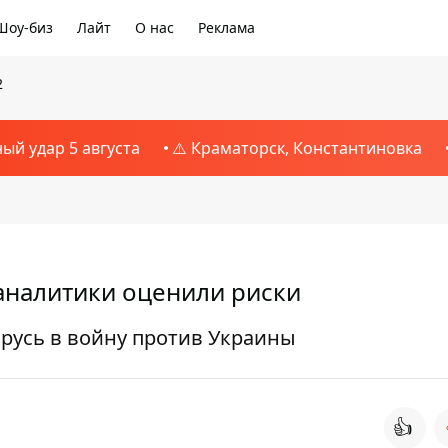
Шоу-биз
Лайт
О нас
Реклама
2
ный удар 5 августа
⚠️ Краматорск, Константиновка
 аналитики оценили риски
арусь в войну против Украины
👍