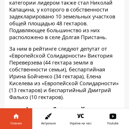
категории лидером также стал Николай
Капацина, у которого в собственности
задекларировано 10 земельных участков
общей площадью 48 гектаров.
Подавляющее большинство из них
расположено в селе Долгая Пристань.
За ним в рейтинге следуют депутат от
«Европейской Солидарности» Виктория
Переверзева (44 гектара земли в
собственности семьи), беспартийная
Ирина Бойченко (34 гектара), Елена
Киселева из «Европейской Солидарности»
(13 гектаров) и беспартийный Дмитрий
Фалько (10 гектаров).
Автомобильный парк
депутатов горсовета
Главная
Актуально
Україна на часі
Youtube
Николаева